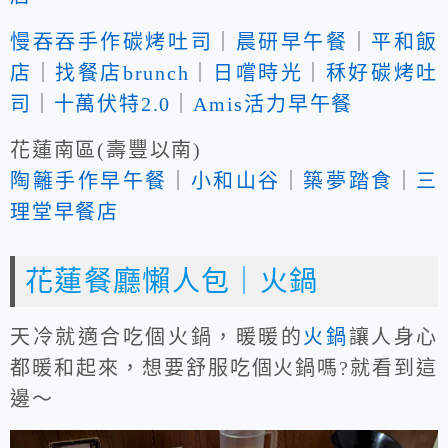
慢吞吞手作碳烤吐司
｜
晨研早午餐
｜
平和飯
店
｜
找餐店brunch
｜
日嚐時光
｜
秝好碳烤吐
司
｜
十萬伏特2.0
｜
Amis活力早午餐
花蓮南區(壽豐以南)
陶籬手作早午餐
｜
小和山谷
｜
築夢踏食
｜
三
理堂早餐店
花蓮餐廳懶人包｜火鍋
天冷就適合吃個火鍋，暖暖的
火鍋
讓人身心
都暖和起來，想要舒服吃個火鍋嗎?就看到這
邊～