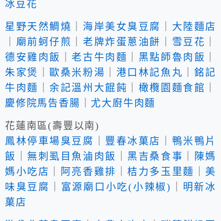
冰豆花
星野天然鯛燒
｜
海岸美女臭豆腐
｜
大陸麵店
｜
廟前蚵仔煎
｜
老牌炸蛋蔥油餅
｜
雪豆花
｜
德安雞肉飯
｜
老古牛肉麵
｜
黑點師魯肉飯
｜
朱家煲
｜
歐桑米粉湯
｜
港口林記魚丸
｜
銘記
牛肉麵
｜
余記溫州大餛飩
｜
橄欖園麵食館
｜
慶修院馬告香腸
｜
尤大廚牛肉麵
花蓮南區(壽豐以南)
鳳林停車場臭豆腐
｜
豐春冰菓店
｜
鴨米鴨片
飯
｜
無刺虱目魚滷肉飯
｜
黑吉桑食事
｜
陳媽
媽小吃店
｜
阿亮香雞排
｜
桔力多玉里麵
｜
美
味臭豆腐
｜
富源廟口小吃(小辣椒)
｜
明新冰
菓店