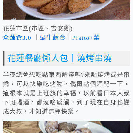
花蓮市區(市區、吉安鄉)
众蔬食3.0
｜
蝸牛蔬食
｜
Piatto+菜
花蓮餐廳懶人包｜燒烤串燒
半夜總會想吃點東西解饞嗎?來點燒烤或是串
燒，可以快樂吃烤物，偶爾點個酒配一下，
這根本就是上班族的幸福，以前看日本大叔
下班喝酒，都沒啥感觸，到了現在自身也變
成大叔，才知道這種快樂。