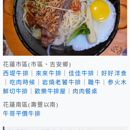
花蓮市區(市區、吉安鄉)
西堤牛排
｜
來來牛排
｜
佳佳牛排
｜
好好洋食
｜
吃肉時候
｜
岩燒老饕牛排
｜
職牛
｜
参火木
鮮切牛排
｜
歡樂牛排屋
｜
肉肉餐桌
花蓮南區(壽豐以南)
牛哥平價牛排