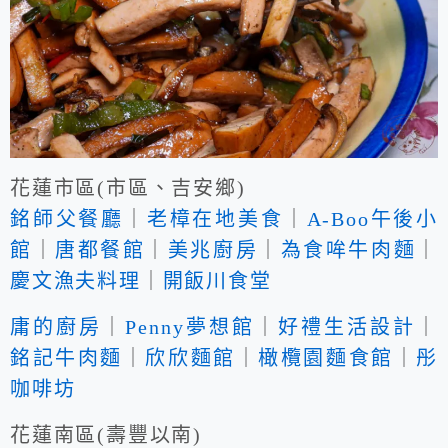
花蓮市區(市區、吉安鄉)
銘師父餐廳
｜
老樟在地美食
｜
A-Boo午後小
館
｜
唐都餐館
｜
美兆廚房
｜
為食哞牛肉麵
｜
慶文漁夫料理
｜
開飯川食堂
庸的廚房
｜
Penny夢想館
｜
好禮生活設計
｜
銘記牛肉麵
｜
欣欣麵館
｜
橄欖園麵食館
｜
彤
咖啡坊
花蓮南區(壽豐以南)