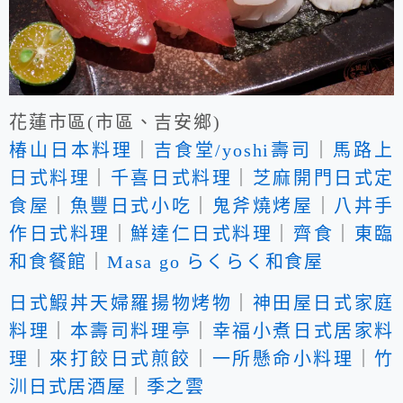
花蓮市區(市區、吉安鄉)
椿山日本料理
｜
吉食堂/yoshi壽司
｜
馬路上
日式料理
｜
千喜日式料理
｜
芝麻開門日式定
食屋
｜
魚豐日式小吃
｜
鬼斧燒烤屋
｜
八丼手
作日式料理
｜
鮮達仁日式料理
｜
齊食
｜
東臨
和食餐館
｜
Masa go らくらく和食屋
日式鰕丼天婦羅揚物烤物
｜
神田屋日式家庭
料理
｜
本壽司料理亭
｜
幸福小煮日式居家料
理
｜
來打餃日式煎餃
｜
一所懸命小料理
｜
竹
汌日式居酒屋
｜
季之雲