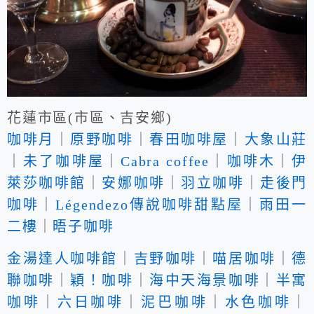
花蓮市區(市區、吉安鄉)
咖啡月
｜
原野咖啡
｜
春田咖啡屋
｜
大象山莊
｜
未了咖啡屋
｜
Cabra coffee
｜
咖啡木
｜
伊
萊莎咖啡館
｜
安娜咖啡
｜
羽立咖啡
｜
走後門
咖啡
｜
Légendezo傳說咖啡甜點屋
｜
雨田一
二樓
｜
晤子咖啡
金湯達人咖啡館
｜
吉野咖啡
｜
喵居咖啡
｜
德
聯咖啡
｜
穎！咖啡
｜
海中天海景咖啡
｜
半寓
咖啡
｜
六日咖啡
｜
泥巴咖啡
｜
水色咖啡
｜