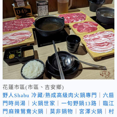
花蓮市區(市區、吉安鄉)
野人Shabu 冷藏/熟成高級肉火鍋專門
｜
六扇
門時尚湯
｜
火鍋世家
｜
一旬野鍋13路
｜
臨江
門麻辣鴛鴦火鍋
｜
莫非鍋物
｜
宮澤火鍋
｜
村