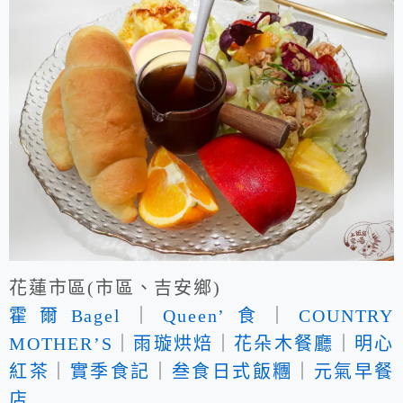
花蓮市區(市區、吉安鄉)
霍爾Bagel
｜
Queen’食
｜
COUNTRY
MOTHER’S
｜
雨璇烘焙
｜
花朵木餐廳
｜
明心
紅茶
｜
實季食記
｜
叁食日式飯糰
｜
元氣早餐
店