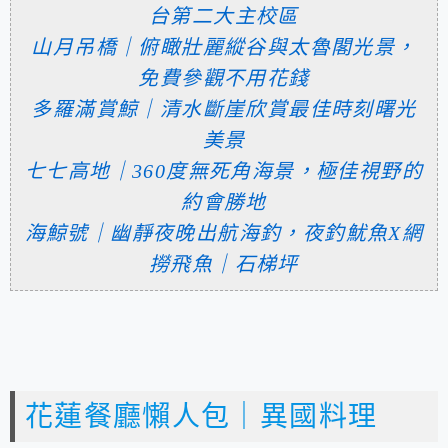
台第二大主校區
山月吊橋｜俯瞰壯麗縱谷與太魯閣光景，
免費參觀不用花錢
多羅滿賞鯨｜清水斷崖欣賞最佳時刻曙光
美景
七七高地｜360度無死角海景，極佳視野的
約會勝地
海鯨號｜幽靜夜晚出航海釣，夜釣魷魚X網
撈飛魚｜石梯坪
花蓮餐廳懶人包｜異國料理