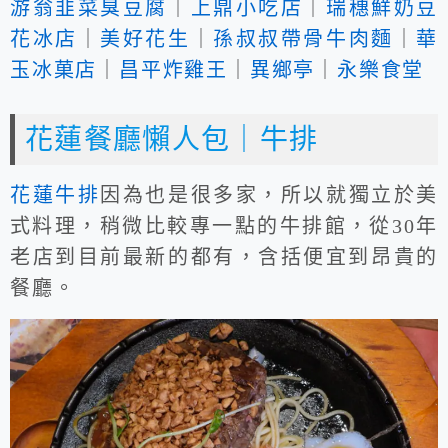
游翁韭菜臭豆腐
｜
上鼎小吃店
｜
瑞穗鮮奶豆
花冰店
｜
美好花生
｜
孫叔叔帶骨牛肉麵
｜
華
玉冰菓店
｜
昌平炸雞王
｜
異鄉亭
｜
永樂食堂
花蓮餐廳懶人包｜牛排
花蓮牛排
因為也是很多家，所以就獨立於美
式料理，稍微比較專一點的牛排館，從30年
老店到目前最新的都有，含括便宜到昂貴的
餐廳。