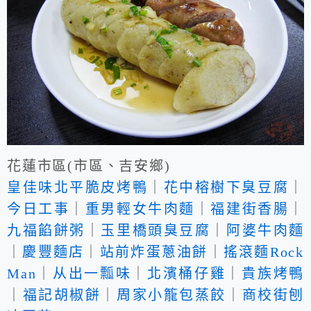
花蓮市區(市區、吉安鄉)
皇佳味北平脆皮烤鴨
｜
花中榕樹下臭豆腐
｜
今日工事
｜
重男輕女牛肉麵
｜
福建街香腸
｜
九福餡餅粥
｜
玉里橋頭臭豆腐
｜
阿婆牛肉麵
｜
慶豐麵店
｜
站前炸蛋蔥油餅
｜
搖滾麵Rock
Man
｜
从出一瓢味
｜
北濱桶仔雞
｜
貴族烤鴨
｜
福記胡椒餅
｜
周家小籠包蒸餃
｜
商校街刨