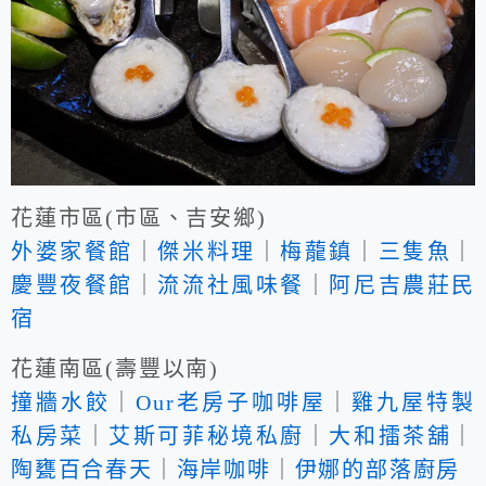
花蓮市區(市區、吉安鄉)
外婆家餐館
｜
傑米料理
｜
梅蘢鎮
｜
三隻魚
｜
慶豐夜餐館
｜
流流社風味餐
｜
阿尼吉農莊民
宿
花蓮南區(壽豐以南)
撞牆水餃
｜
Our老房子咖啡屋
｜
雞九屋特製
私房菜
｜
艾斯可菲秘境私廚
｜
大和擂茶舖
｜
陶甕百合春天
｜
海岸咖啡
｜
伊娜的部落廚房