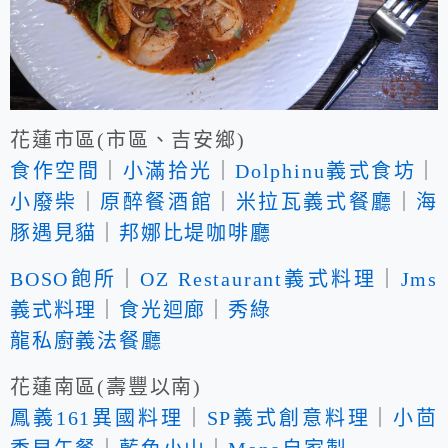
花蓮市區(市區、吉安鄉)
食作空間
｜
小滿拾光
｜
Dolphinu義式食坊
｜
小廢柴
｜
原醉餐酒館
｜
米拉瓦義式餐廳
｜
海
豚遇見貓
｜
邦娜比堤咖啡廳
BOSO飽所
｜
OZ Restaurant義式料理
｜
Jms
義式料理
｜
食光迴廊
｜
秀綠
龍私廚義法餐廳
花蓮南區(壽豐以南)
鳳義161異國料理
｜
SP義式創意料理
｜
小茴