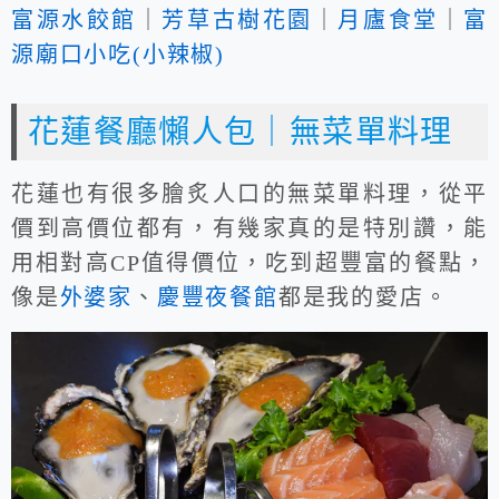
富源水餃館
｜
芳草古樹花園
｜
月廬食堂
｜
富
源廟口小吃(小辣椒)
花蓮餐廳懶人包｜無菜單料理
花蓮也有很多膾炙人口的無菜單料理，從平
價到高價位都有，有幾家真的是特別讚，能
用相對高CP值得價位，吃到超豐富的餐點，
像是
外婆家
、
慶豐夜餐館
都是我的愛店。