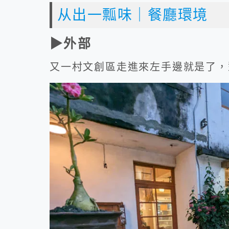
从出一瓢味｜餐廳環境
▶外部
又一村文創區走進來左手邊就是了，