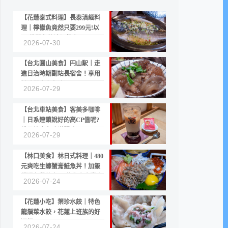
【花蓮泰式料理】長泰滇緬料
理｜檸檬魚竟然只要299元!以
CP值聞名的滇緬餐廳
2026-07-30
【台北圓山美食】円山駅｜走
進日治時期副站長宿舍！享用
美味關東煮與清酒
2026-07-29
【台北車站美食】客美多咖啡
｜日系連鎖說好的高CP值呢?
份量縮水與冷漠服務
2026-07-29
【林口美食】林日式料理｜480
元爽吃生蠔蟹膏鮭魚丼！加飯
續湯免費的高CP值生食專賣店
2026-07-24
【花蓮小吃】葉珍水餃｜特色
龍鬚菜水餃，花蓮上班族的好
選擇
2026-07-24