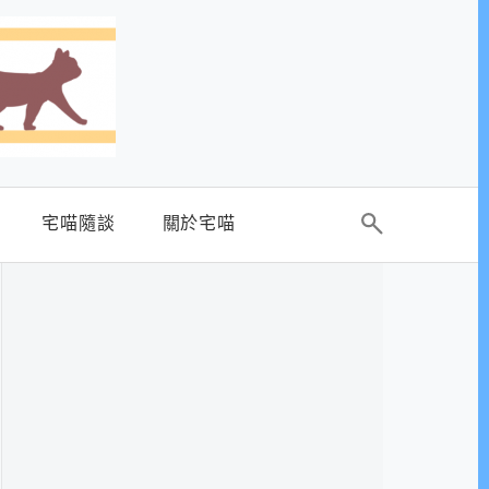
宅喵隨談
關於宅喵