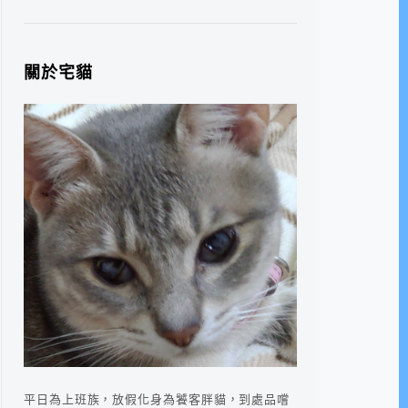
關於宅貓
平日為上班族，放假化身為饕客胖貓，到處品嚐