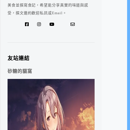
美食並撰寫食記，希望能分享真實的味道與感
受，撰文邀約歡迎私訊或Email。
友站連結
砂糖的貓窩