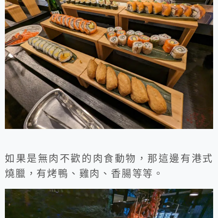
如果是無肉不歡的肉食動物，那這邊有港式
燒臘，有烤鴨、雞肉、香腸等等。