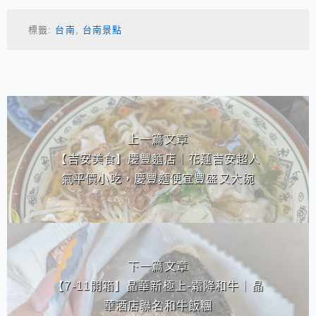
標籤:
台南
,
台南景點
相連文章
上一篇文章
【吉安美食】慶豐麵店｜花蓮吉安超人
氣平價小吃，慶豐麵便宜豐盛又大碗
下一篇文章
【7-11開箱】晶華新極上-霜降和牛｜晶
華酒店聯名和牛飯糰