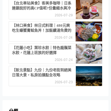
【台北車站美食】客美多咖啡｜日系
連鎖說好的高CP值呢?份量縮水與冷
漠服務
2026-07-29
【林口美食】林日式料理｜480元爽
吃生蠔蟹膏鮭魚丼！加飯續湯免費的
高CP值生食專賣店
2026-07-24
【花蓮小吃】葉珍水餃｜特色龍鬚菜
水餃，花蓮上班族的好選擇
2026-07-24
【新北景點】九份｜九份老街到絕美
日落大景，私房拍攝點全攻略
2026-07-23