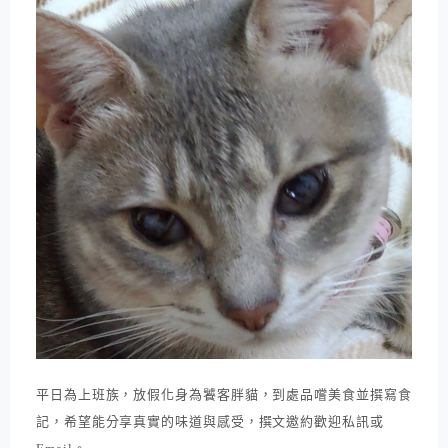
平日為上班族，放假化身為饕客胖貓，到處品嚐美食並撰寫食
記，希望能分享真實的味道與感受，撰文邀約歡迎私訊或