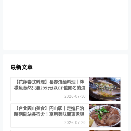
最新文章
【花蓮泰式料理】長泰滇緬料理｜檸
檬魚竟然只要299元!以CP值聞名的滇
緬餐廳
2026-07-30
【台北圓山美食】円山駅｜走進日治
時期副站長宿舍！享用美味關東煮與
清酒
2026-07-29