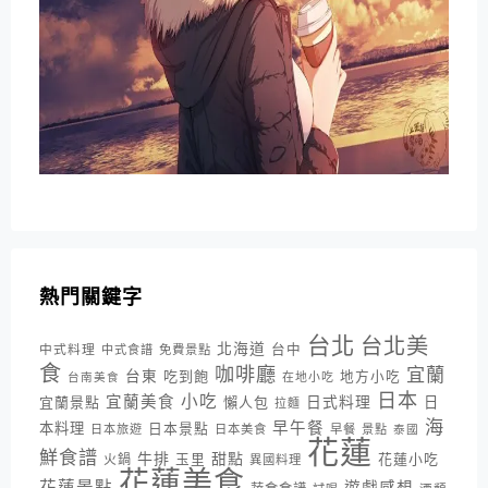
熱門關鍵字
台北
台北美
北海道
中式料理
台中
中式食譜
免費景點
食
咖啡廳
宜蘭
台東
吃到飽
地方小吃
台南美食
在地小吃
日本
小吃
宜蘭美食
日式料理
宜蘭景點
懶人包
日
拉麵
海
早午餐
本料理
日本景點
日本旅遊
日本美食
早餐
景點
泰國
花蓮
鮮食譜
牛排
甜點
花蓮小吃
火鍋
玉里
異國料理
花蓮美食
花蓮景點