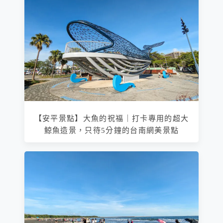
【安平景點】大魚的祝福｜打卡專用的超大
鯨魚造景，只待5分鐘的台南網美景點