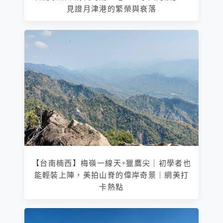
見證月津港的繁榮與衰落
【台南楠西】梅嶺一線天+獵鷹尖｜初學者也
能輕裝上陣，美拍山脊的偉岸奇景｜網美打
卡熱點