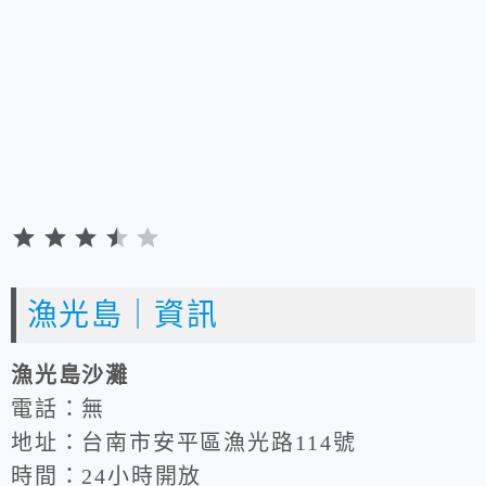
評
分
漁光島｜資訊
：
3.
漁光島沙灘
5
電話：無
分
地址：台南市安平區漁光路114號
，
時間：24小時開放
滿