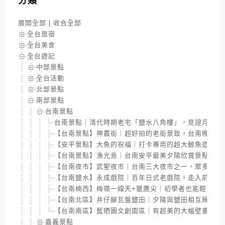
分類
展開全部
|
收合全部
全台旅宿
全台美食
全台遊記
中部景點
全台活動
北部景點
南部景點
台南景點
台南景點｜清代時期老宅「鹽水八角樓」，見證月津港
【台南景點】神農街｜超好拍的老街景致，台南晚上景
【安平景點】大魚的祝福｜打卡專用的超大鯨魚造景，
【台南景點】漁光島｜台南安平最美夕陽欣賞景點，藍
【台南夜市】武聖夜市｜台南三大夜市之一，眾多美食
【台南鹽水】永成戲院｜百年日式老戲院，走入前塵時
【台南楠西】梅嶺一線天+獵鷹尖｜初學者也能輕裝上
【台南北區】井仔腳瓦盤鹽田｜夕陽與鹽田相互輝映，
【台南南區】藍晒圖文創園區｜有超美的大幅壁畫，還
嘉義景點