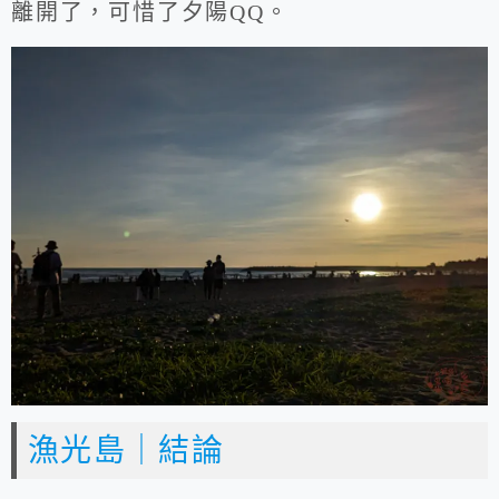
離開了，可惜了夕陽QQ。
漁光島｜結論