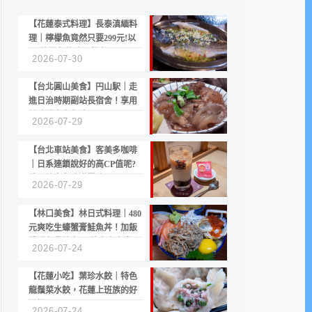
【花蓮泰式料理】長泰滇緬料
理｜檸檬魚竟然只要299元!以
CP值聞名的滇緬餐廳
2026-07-30
【台北圓山美食】円山駅｜走
進日治時期副站長宿舍！享用
美味關東煮與清酒
2026-07-29
【台北車站美食】客美多咖啡
｜日系連鎖說好的高CP值呢?
份量縮水與冷漠服務
2026-07-29
【林口美食】林日式料理｜480
元爽吃生蠔蟹膏鮭魚丼！加飯
續湯免費的高CP值生食專賣店
2026-07-24
【花蓮小吃】葉珍水餃｜特色
龍鬚菜水餃，花蓮上班族的好
選擇
2026-07-24