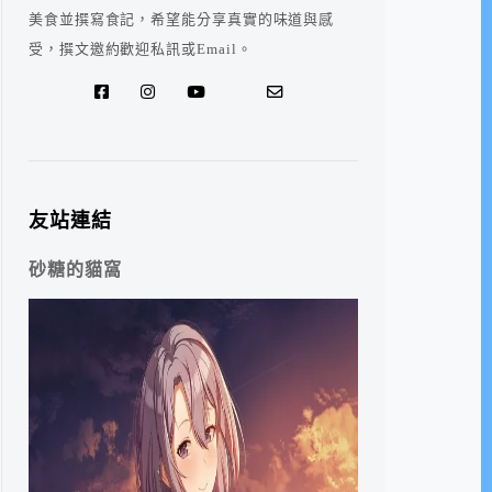
美食並撰寫食記，希望能分享真實的味道與感
受，撰文邀約歡迎私訊或Email。
友站連結
砂糖的貓窩