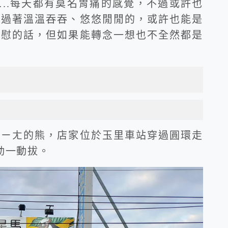
..每天都有莫名胃痛的感覺，不過或許也
都過著溫溫吞吞、悠悠閒閒的，或許也能是
安慰的話，但如果能轉念一想也不全然都是
ㄎㄧㄤ的熊，店家位於玉里車站穿過圓環走
動一動拔。