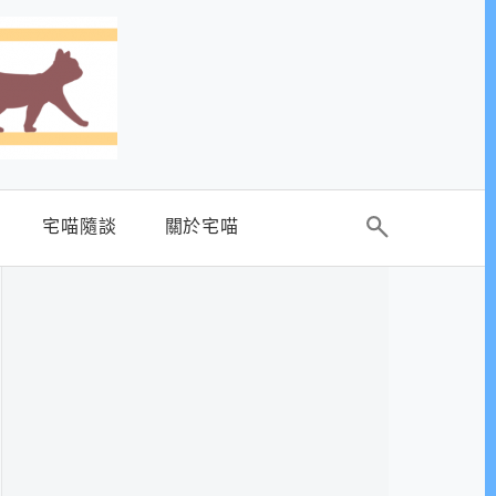
宅喵隨談
關於宅喵