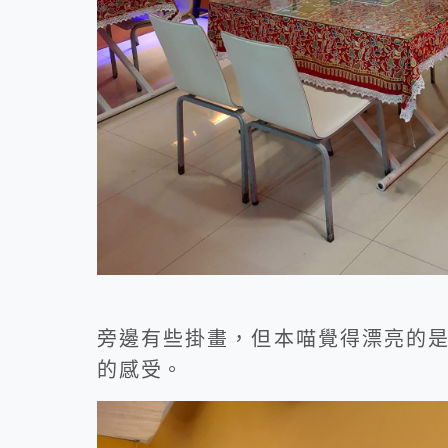
旁邊有些掛畫，但本喵覺得漂亮的
的感受。