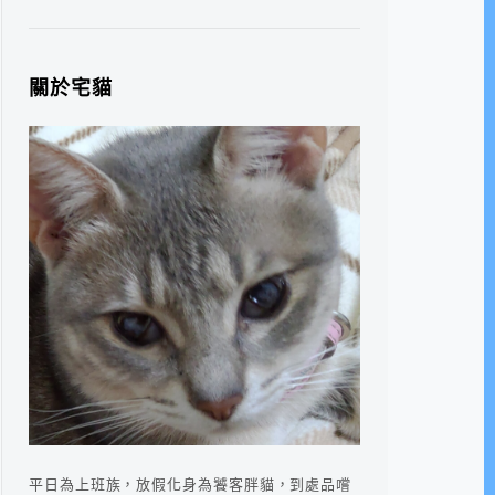
關於宅貓
平日為上班族，放假化身為饕客胖貓，到處品嚐