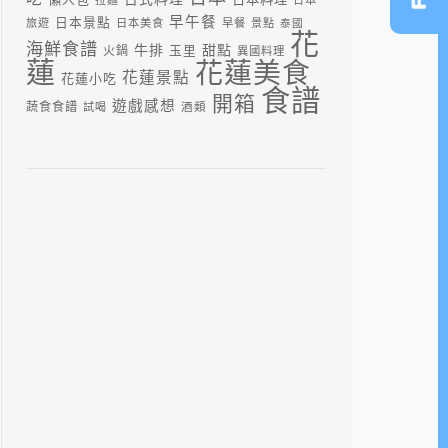
早午餐
日本景點
旅遊
日本美食
早餐
景點
泰國
花
海鮮食譜
牛排
甜點
火鍋
玉里
異國料理
蓮
花蓮美食
花蓮景點
花蓮小吃
食譜
開箱
遊戲感想
蔬食食譜
酒類
試喝