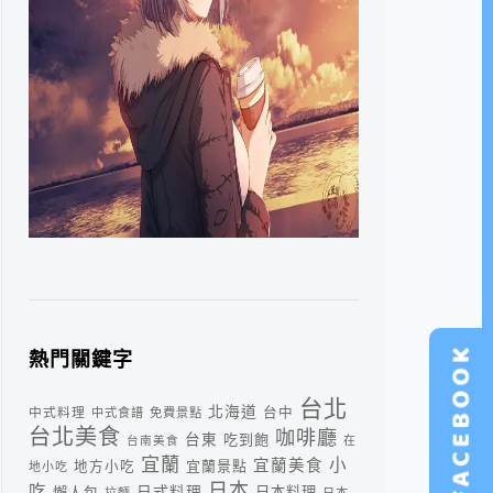
熱門關鍵字
台北
北海道
中式料理
台中
中式食譜
免費景點
台北美食
咖啡廳
台東
吃到飽
台南美食
在
宜蘭
小
宜蘭美食
宜蘭景點
地方小吃
地小吃
日本
吃
日式料理
懶人包
日本料理
拉麵
日本