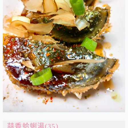
蒜香蛤蜊湯(35)