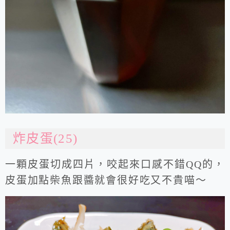
炸皮蛋(25)
一顆皮蛋切成四片，咬起來口感不錯QQ的，
皮蛋加點柴魚跟醬就會很好吃又不貴喵～