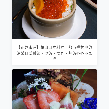
【花蓮市區】椿山日本料理｜都市叢林中的
溫馨日式餐館，炒飯、壽司、丼飯各各不馬
虎