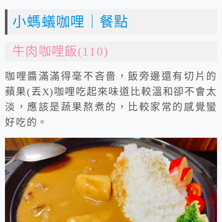
小螞蟻咖哩｜餐點
牛肉咖哩飯(110)
咖哩醬滿滿得毫不吝嗇，飯旁邊還有切片的
蘋果(丟X)咖哩吃起來味道比較溫和卻不會太
淡，應該是蔬果熬煮的，比較家常的感覺蠻
好吃的。