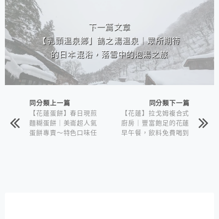
下一篇文章
【乳頭溫泉鄉】鶴之湯溫泉｜眾所期待
的日本混浴，落雪中的泡湯之旅
同分類上一篇
同分類下一篇
【花蓮蛋餅】春日現煎
【花蓮】拉戈姆複合式
麵糊蛋餅｜美崙超人氣
廚房｜豐富飽足的花蓮
蛋餅專賣～特色口味任
早午餐，飲料免費喝到
你挑
撐