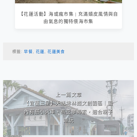
【花蓮活動】海或瘋市集 | 充滿嬉皮風情與自
由氣息的獨特偎海市集
標籤:
早餐
,
花蓮
,
花蓮美食
相連文章
上一篇文章
【宜蘭三星】天送埤林鐵文創園區｜園
內有搭小火車、高空攀繩索，適合親子
遊玩