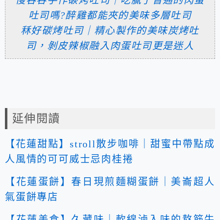
慢吞吞手作碳烤吐司｜吃膩了普通的肉蛋
吐司嗎?醉雞都能夾的美味多層吐司
秝好碳烤吐司｜精心製作的美味炭烤吐
司，剝皮辣椒融入肉蛋吐司更是迷人
延伸閱讀
【花蓮甜點】stroll散步咖啡｜甜蜜中帶點成
人風情的可可威士忌肉桂捲
【花蓮蛋餅】春日現煎麵糊蛋餅｜美崙超人
氣蛋餅專店
【花蓮美食】久藏味｜軟綿滷入味的熬筋牛