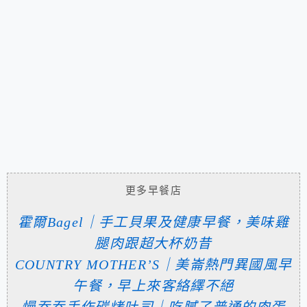
更多早餐店
霍爾Bagel｜手工貝果及健康早餐，美味雞
腿肉跟超大杯奶昔
COUNTRY MOTHER’S｜美崙熱門異國風早
午餐，早上來客絡繹不絕