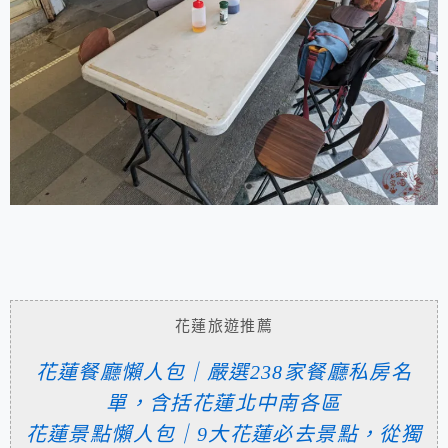
花蓮旅遊推薦
花蓮餐廳懶人包｜嚴選238家餐廳私房名
單，含括花蓮北中南各區
花蓮景點懶人包｜9大花蓮必去景點，從獨