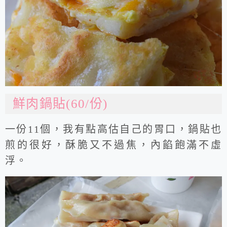
鮮肉鍋貼(60/份)
一份11個，我有點高估自己的胃口，鍋貼也
煎的很好，酥脆又不過焦，內餡飽滿不虛
浮。