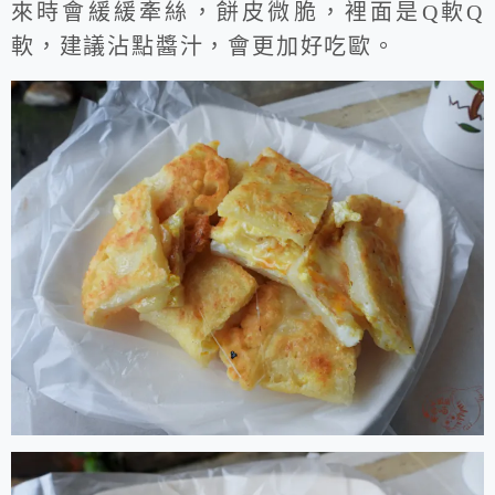
來時會緩緩牽絲，餅皮微脆，裡面是Q軟Q
軟，建議沾點醬汁，會更加好吃歐。