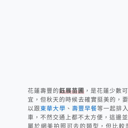
花蓮壽豐的
鈺展苗圃
，是花蓮少數可
宜，但秋天的時候去確實挺美的，
以跟
東華大學
、
壽豐早餐
等一起排
車，不然交通上都不太方便，這邊並
屬於網美拍照可去的類型，但比較季