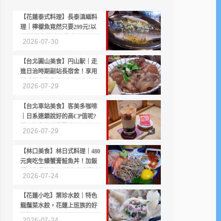
【花蓮泰式料理】長泰滇緬料
理｜檸檬魚竟然只要299元!以
CP值聞名的滇緬餐廳
2026-07-30
【台北圓山美食】円山駅｜走
進日治時期副站長宿舍！享用
美味關東煮與清酒
2026-07-29
【台北車站美食】客美多咖啡
｜日系連鎖說好的高CP值呢?
份量縮水與冷漠服務
2026-07-29
【林口美食】林日式料理｜480
元爽吃生蠔蟹膏鮭魚丼！加飯
續湯免費的高CP值生食專賣店
2026-07-24
【花蓮小吃】葉珍水餃｜特色
龍鬚菜水餃，花蓮上班族的好
選擇
2026-07-24