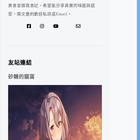
美食並撰寫食記，希望能分享真實的味道與感
受，撰文邀約歡迎私訊或Email。
友站連結
砂糖的貓窩