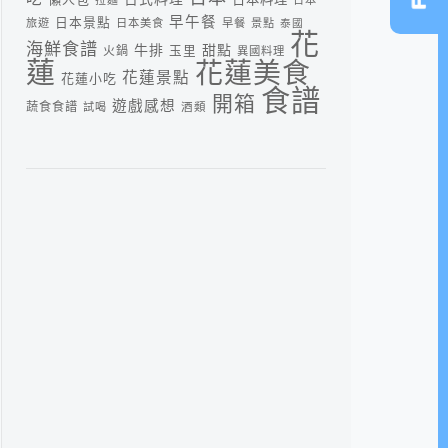
早午餐
日本景點
旅遊
日本美食
早餐
景點
泰國
花
海鮮食譜
牛排
甜點
火鍋
玉里
異國料理
蓮
花蓮美食
花蓮景點
花蓮小吃
食譜
開箱
遊戲感想
蔬食食譜
酒類
試喝