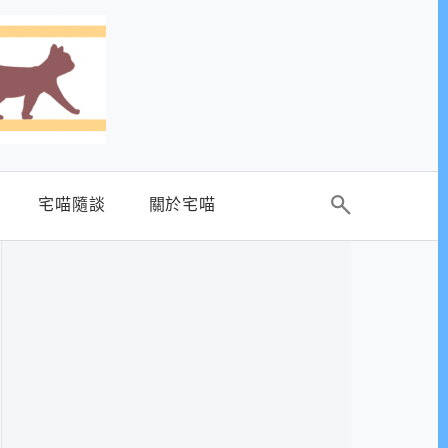
宅喵隨談
關於宅喵