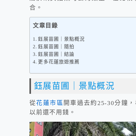
合。
文章目錄
鈺展苗圃｜景點概況
鈺展苗圃｜隨拍
鈺展苗圃｜結論
更多花蓮旅遊推薦
鈺展苗圃｜景點概況
從
花蓮市區
開車過去約25-30分
以前還不用錢。