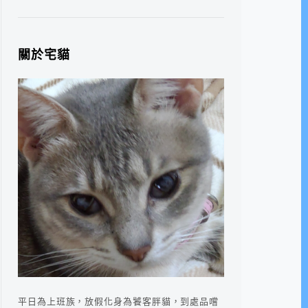
關於宅貓
平日為上班族，放假化身為饕客胖貓，到處品嚐