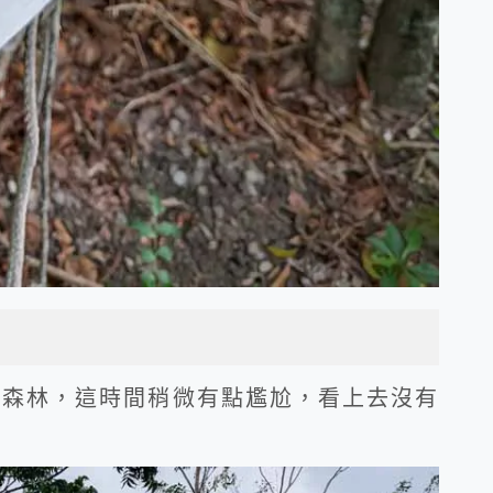
跟森林，這時間稍微有點尷尬，看上去沒有