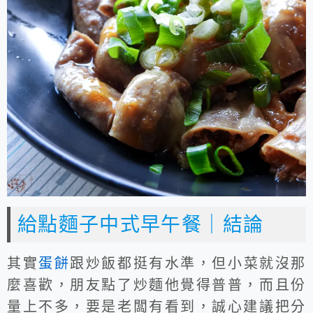
給點麵子中式早午餐｜結論
其實
蛋餅
跟炒飯都挺有水準，但小菜就沒那
麼喜歡，朋友點了炒麵他覺得普普，而且份
量上不多，要是老闆有看到，誠心建議把分