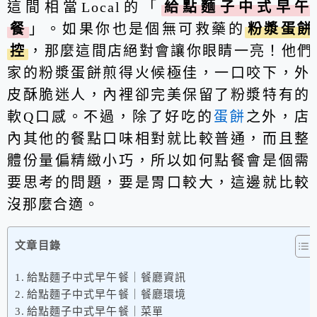
這間相當Local的「
給點麵子中式早午
餐
」。如果你也是個無可救藥的
粉漿蛋餅
控
，那麼這間店絕對會讓你眼睛一亮！他們
家的粉漿蛋餅煎得火候極佳，一口咬下，外
皮酥脆迷人，內裡卻完美保留了粉漿特有的
軟Q口感。不過，除了好吃的
蛋餅
之外，店
內其他的餐點口味相對就比較普通，而且整
體份量偏精緻小巧，所以如何點餐會是個需
要思考的問題，要是胃口較大，這邊就比較
沒那麼合適。
文章目錄
給點麵子中式早午餐｜餐廳資訊
給點麵子中式早午餐｜餐廳環境
給點麵子中式早午餐｜菜單