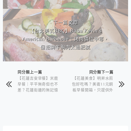
下一篇文章
【台北美式BBQ】Baba Kevin's
American Barbecue｜烤肉價位中等，
但招牌牛胸肉太過肥膩
同分類上一篇
同分類下一篇
【花蓮吉安早餐】米鹿
【花蓮美食】明昇水煎
早餐｜平平無奇但也不
包好吃嗎？美崙11元銅
差？花蓮街邊的無記憶
板早餐開箱，只提供外
早點
帶的花蓮早餐店