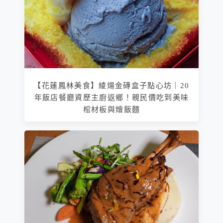
【花蓮鳳林美食】綾煬金磚盒子點心坊｜20
年飯店餐廳資歷主廚返鄉！親民價吃到美味
棺材板與燴飯麵