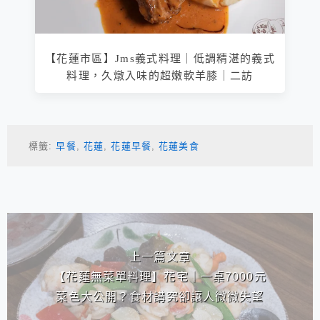
【花蓮市區】Jms義式料理｜低調精湛的義式
料理，久燉入味的超嫩軟羊膝｜二訪
標籤:
早餐
,
花蓮
,
花蓮早餐
,
花蓮美食
相連文章
上一篇文章
【花蓮無菜單料理】花宅｜一桌7000元
菜色大公開？食材講究卻讓人微微失望