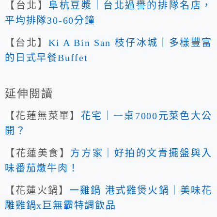
【台北】
阜杭豆漿｜台北過譽的排隊名店，
平均排隊30-60分鐘
【台北】
Ki A Bin San 枝仔冰城｜多樣豐富
的日式早餐Buffet
延伸閱讀
【花蓮無菜單】
花宅｜一桌7000元菜色大公
開？
【花蓮美食】
方方家｜好拍的文青擺盤與入
味番茄燉牛肉！
【花蓮火鍋】
一雞鍋 港式雞煲火鍋｜美味花
雕雞鍋x巨無霸特調飲品