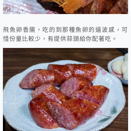
飛魚卵香腸，吃的到那種魚卵的逼波感，可
惜份量比較少，有提供蒜頭給你配著吃。