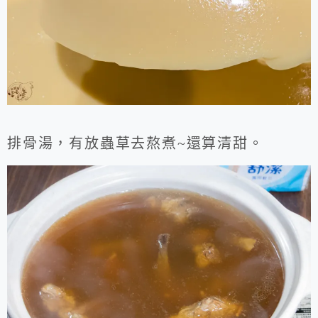
排骨湯，有放蟲草去熬煮~還算清甜。