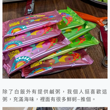
除了白飯外有提供鹹粥，我個人挺喜歡這
粥，充滿海味，裡面有很多鮮蚵~推個。