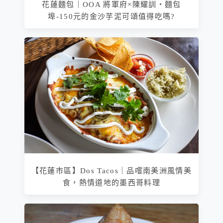
花蓮麵包｜OOA 將軍府×陳耀訓・麵包
埠-150元的金沙芋泥可頌值得吃嗎?
【花蓮市區】Dos Tacos｜品嚐南美洲風情美
食，熱情道地的墨西哥料理