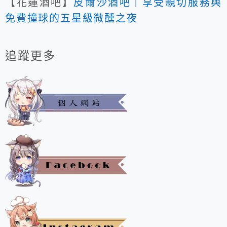
【花蓮酒吧】
皮爾沙酒吧｜享受親切服務與
免費撞球的五星級微醺之夜
追蹤更多