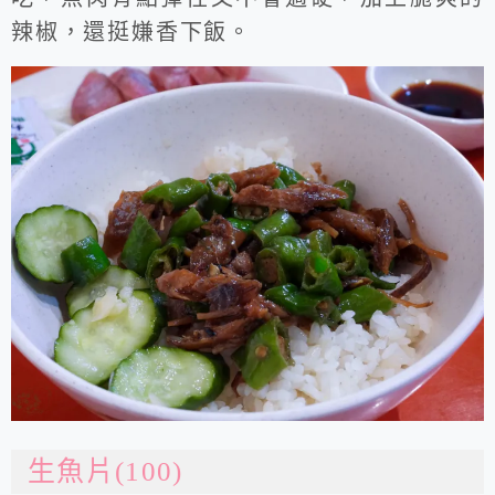
辣椒，還挺嫌香下飯。
生魚片(100)