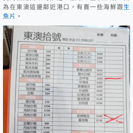
為在東澳這邊鄰近港口，有賣一些海鮮跟
生
魚片
。