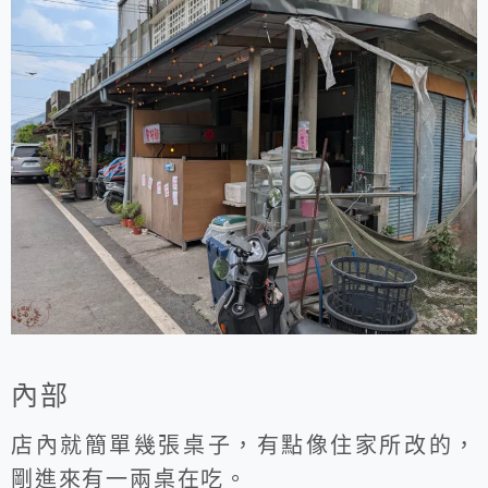
內部
店內就簡單幾張桌子，有點像住家所改的，
剛進來有一兩桌在吃。