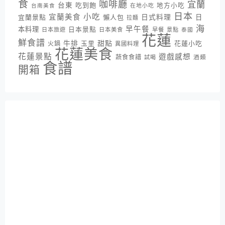
食
咖啡廳
宜蘭
台東
吃到飽
地方小吃
台南美食
在地小吃
日本
小吃
宜蘭美食
日式料理
宜蘭景點
懶人包
日
拉麵
海
早午餐
本料理
日本景點
日本旅遊
日本美食
早餐
景點
泰國
花蓮
鮮食譜
牛排
甜點
花蓮小吃
火鍋
玉里
異國料理
花蓮美食
花蓮景點
遊戲感想
蔬食食譜
酒類
試喝
食譜
開箱