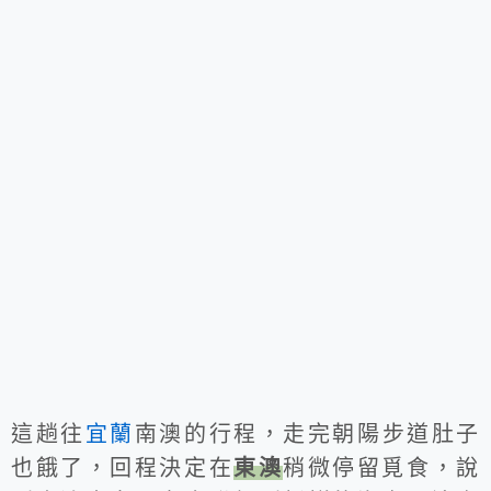
這趟往
宜蘭
南澳的行程，走完朝陽步道肚子
也餓了，回程決定在
東澳
稍微停留覓食，說