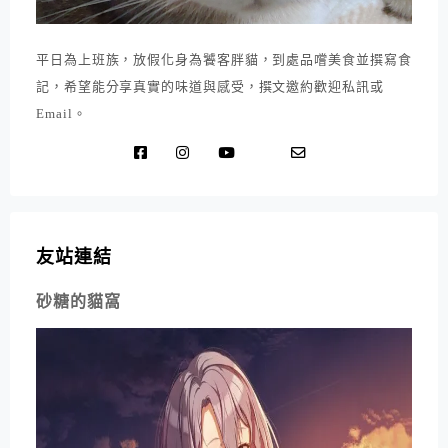
平日為上班族，放假化身為饕客胖貓，到處品嚐美食並撰寫食
記，希望能分享真實的味道與感受，撰文邀約歡迎私訊或
Email。
友站連結
砂糖的貓窩