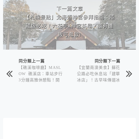
下一篇文章
【札幌景點】北海道神宮參拜指南：隱
藏版必吃！六花亭x神宮茶屋，還有攤
販可逛歐!
同分類上一篇
同分類下一篇
【礁溪咖啡廳】MASL
【宜蘭南澳美食】蘇花
OW 礁溪店：車站步行
公路必吃休息站「建華
3分鐘高雅休憩點！開
冰店」！古早味傳道冰
心果流心巴斯克好吃到
加生蛋黃
犯規