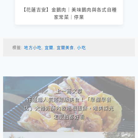
【花蓮吉安】金鵝肉｜美味鵝肉與各式自種
家常菜｜停業
標籤:
地方小吃
,
宜蘭
,
宜蘭美食
,
小吃
相連文章
上一篇文章
花蓮超人氣隱藏版美食！「早醒早餐
店」大推外酥內軟培根蛋餅，唯美採光
怎麼拍都好看