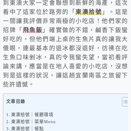
到東澳大家一定會聯想到新鮮的海產，這次
看中了這家位於路旁的「
東澳拾號
」。這是
一間讓我評價非常兩極的小吃店！他們家的
招牌「
飛魚飯
」確實做的不錯，鹹香下飯蠻
好吃的，但他們端上桌的生魚片真的讓我大
傻眼，連最基本的退冰都沒退好，彷彿在吃
生魚口味剉冰，真的令我蠻失望，當初看評
論來講，應當是在地人喜愛的小吃店，沒想
到是這樣的狀況，讓這趟宜蘭南區之旅留下
些許遺憾。
文章目錄
東澳拾號｜餐廳環境
東澳拾號｜菜單Menu
東澳拾號｜餐點