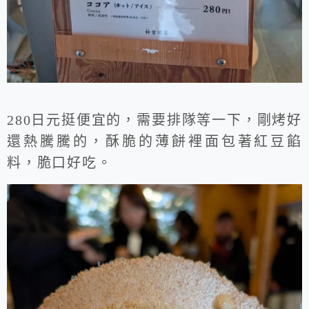
280日元挺便宜的，需要排隊等一下，剛烤好
還熱騰騰的，酥脆的薄餅裡面包著紅豆餡
料，脆口好吃。