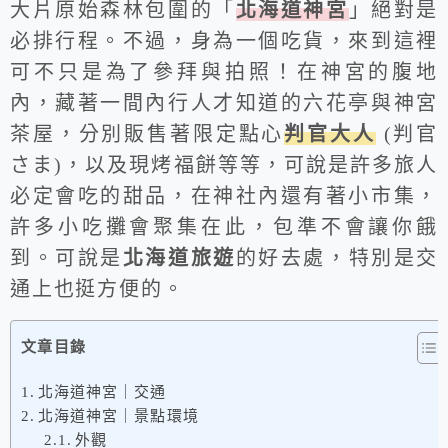
大片原始森林包圍的「
北海道神宮
」絕對是
必排行程。不過，身為一個吃貨，來到這裡
可不只是為了參拜與拍照！在神宮的腹地
內，藏著一間內行人才知道的六花亭與神宮
茶屋，分別販售著限定點心
判官大人
(判官
さま)，以及現烤福餅等等，可說是許多旅人
必定會吃的甜品，在神社內還有著小市集，
許多小吃攤會聚集在此，包準不會讓你餓
到。可說是
北海道旅遊
的好去處，特別是交
通上也挺方便的。
文章目錄
北海道神宮｜交通
北海道神宮｜景點環境
外觀