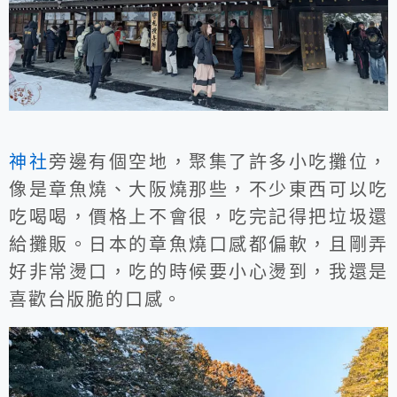
神社
旁邊有個空地，聚集了許多小吃攤位，
像是章魚燒、大阪燒那些，不少東西可以吃
吃喝喝，價格上不會很，吃完記得把垃圾還
給攤販。日本的章魚燒口感都偏軟，且剛弄
好非常燙口，吃的時候要小心燙到，我還是
喜歡台版脆的口感。