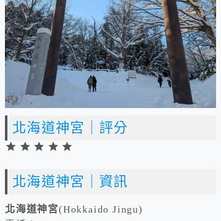
北海道神宮｜評分
⭐
評
⭐
分
北海道神宮｜資訊
⭐
：
⭐
5
北海道神宮
(Hokkaido Jingu)
⭐
分