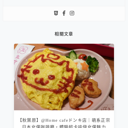
相關文章
【秋葉原】@Home cafeドンキ店｜萌系正宗
日本女僕咖啡廳，體驗超卡哇伊女僕魅力