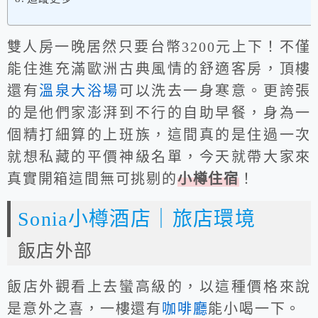
雙人房一晚居然只要台幣3200元上下！不僅
能住進充滿歐洲古典風情的舒適客房，頂樓
還有
溫泉大浴場
可以洗去一身寒意。更誇張
的是他們家澎湃到不行的自助早餐，身為一
個精打細算的上班族，這間真的是住過一次
就想私藏的平價神級名單，今天就帶大家來
真實開箱這間無可挑剔的
小樽住宿
！
Sonia小樽酒店｜旅店環境
飯店外部
飯店外觀看上去蠻高級的，以這種價格來說
是意外之喜，一樓還有
咖啡廳
能小喝一下。