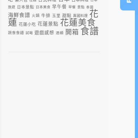
早午餐
日本景點
旅遊
日本美食
早餐
景點
泰國
花
海鮮食譜
牛排
甜點
火鍋
玉里
異國料理
蓮
花蓮美食
花蓮景點
花蓮小吃
食譜
開箱
遊戲感想
蔬食食譜
酒類
試喝