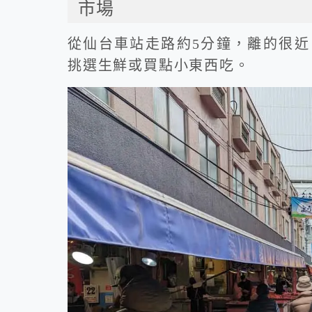
市場
從仙台車站走路約5分鐘，離的很
挑選生鮮或買點小東西吃。