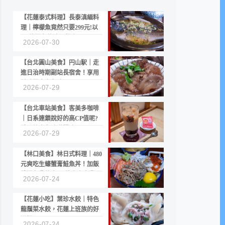
【花蓮泰式料理】長泰滇緬料
理｜檸檬魚竟然只要299元!以
CP值聞名的滇緬餐廳
2026-07-30
【台北圓山美食】円山駅｜走
進日治時期副站長宿舍！享用
美味關東煮與清酒
2026-07-29
【台北車站美食】客美多咖啡
｜日系連鎖說好的高CP值呢?
份量縮水與冷漠服務
2026-07-29
【林口美食】林日式料理｜480
元爽吃生蠔蟹膏鮭魚丼！加飯
續湯免費的高CP值生食專賣店
2026-07-24
【花蓮小吃】葉珍水餃｜特色
龍鬚菜水餃，花蓮上班族的好
選擇
2026-07-24