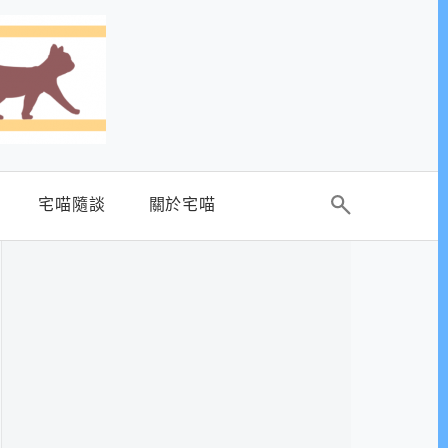
宅喵隨談
關於宅喵