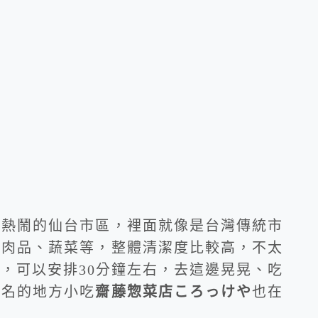
處熱鬧的仙台市區，裡面就像是台灣傳統市
、肉品、蔬菜等，整體清潔度比較高，不太
，可以安排30分鐘左右，去這邊晃晃、吃
知名的地方小吃
齋藤惣菜店ころっけや
也在