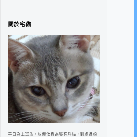
關於宅貓
平日為上班族，放假化身為饕客胖貓，到處品嚐