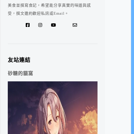
美食並撰寫食記，希望能分享真實的味道與感
受，撰文邀約歡迎私訊或Email。
友站連結
砂糖的貓窩