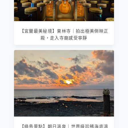
【宜蘭最美秘境】東林寺｜拍出極美倒映正
殿，走入寺廟感受寧靜
【綠島景點】朝日溫泉｜世界級珍稀海底溫