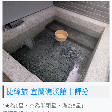
捷絲旅 宜蘭礁溪館｜
評
分
(★為1星、☆為半顆星，滿為5星)