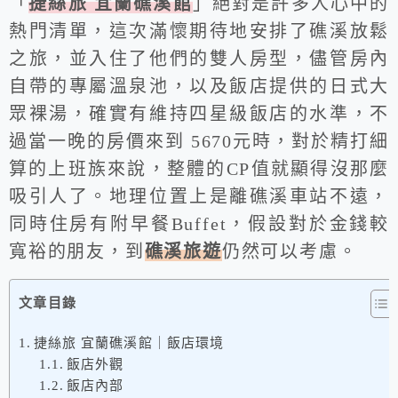
「
捷絲旅 宜蘭礁溪館
」絕對是許多人心中的
熱門清單，這次滿懷期待地安排了礁溪放鬆
之旅，並入住了他們的雙人房型，儘管房內
自帶的專屬溫泉池，以及飯店提供的日式大
眾裸湯，確實有維持四星級飯店的水準，不
過當一晚的房價來到 5670元時，對於精打細
算的上班族來說，整體的CP值就顯得沒那麼
吸引人了。地理位置上是離礁溪車站不遠，
同時住房有附早餐Buffet，假設對於金錢較
寬裕的朋友，到
礁溪旅遊
仍然可以考慮。
文章目錄
捷絲旅 宜蘭礁溪館｜飯店環境
飯店外觀
飯店內部