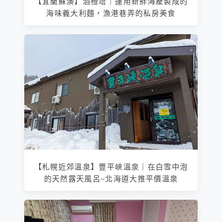
【宜蘭蘇澳】酒橙塔｜運用新鮮海產製成的
海味義大利麵，漁港巷弄的私房美食
【札幌近郊溫泉】豐平峽溫泉｜在白雪中泡
的天然露天風呂~北海道大推平價溫泉