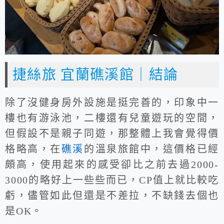
捷絲旅 宜蘭礁溪館｜結論
除了沒健身房外設施是挺完善的，印象中一
樓也有游泳池，二樓還有兒童遊玩的空間，
但假設不是親子同遊，那整體上我會覺得價
格略高，在
礁溪
的溫泉旅館中，這價格已經
頗高，使用起來的感受卻比之前去過2000-
3000的略好上一些些而已，CP值上就比較吃
虧，儘管如此但還是不差拉，不缺錢去個也
是OK。