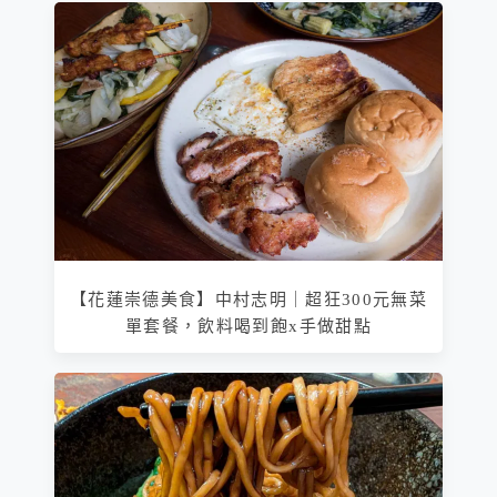
【花蓮崇德美食】中村志明｜超狂300元無菜
單套餐，飲料喝到飽x手做甜點