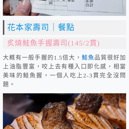
花本家壽司｜餐點
炙燒鮭魚手握壽司(145/2貫)
大概有一般手握的1.5倍大，
鮭魚
品質很好加
上油脂豐富，咬上去有種入口即化感，相當
美味的鮭魚握，一個人吃上2-3貫完全沒問
題。