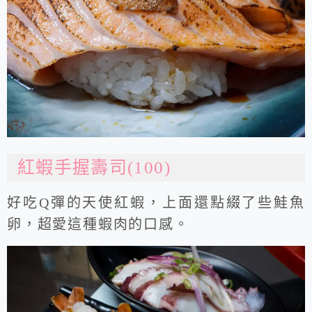
紅蝦手握壽司(100)
好吃Q彈的天使紅蝦，上面還點綴了些鮭魚
卵，超愛這種蝦肉的口感。