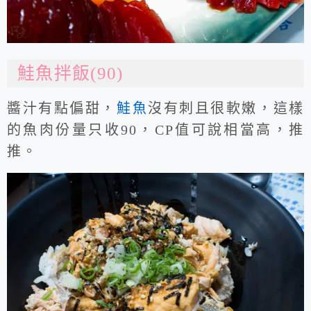
鮭魚拌飯(90)
醬汁有點偏甜，
鮭魚
沒有刺且很軟嫩，這樣
的魚肉份量只收90，CP值可說相當高，推
推。