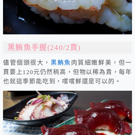
黑鮪魚手握(240/2貫)
儘管個頭很大，
黑鮪魚
肉質細嫩鮮美，但一
貫要上120元仍然稍高，但物以稀為貴，每年
也就這季節能吃到，嚐嚐鮮還是可以的。