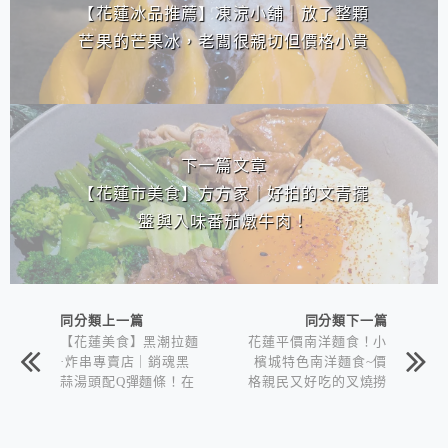
【花蓮冰品推薦】凍涼小舖｜放了整顆
芒果的芒果冰，老闆很親切但價格小貴
下一篇文章
【花蓮市美食】方方家｜好拍的文青擺
盤與入味番茄燉牛肉！
同分類上一篇
同分類下一篇
【花蓮美食】黑潮拉麵
花蓮平價南洋麵食！小
·炸串專賣店｜銷魂黑
檳城特色南洋麵食~價
蒜湯頭配Q彈麵條！在
格親民又好吃的叉燒撈
地人激推的美味拉麵店
麵