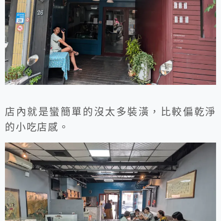
店內就是蠻簡單的沒太多裝潢，比較偏乾淨
的小吃店感。