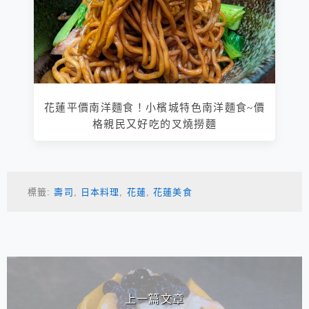
花蓮平價南洋麵食！小檳城特色南洋麵食~價
格親民又好吃的叉燒撈麵
標籤:
壽司
,
日本料理
,
花蓮
,
花蓮美食
相連文章
上一篇文章