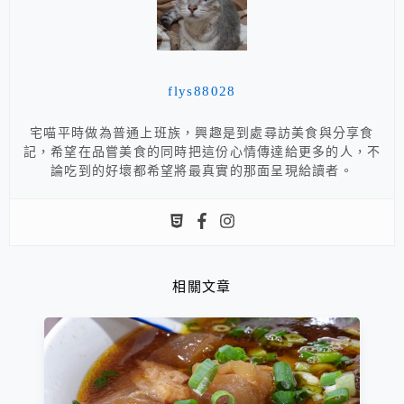
flys88028
宅喵平時做為普通上班族，興趣是到處尋訪美食與分享食
記，希望在品嘗美食的同時把這份心情傳達給更多的人，不
論吃到的好壞都希望將最真實的那面呈現給讀者。
相關文章