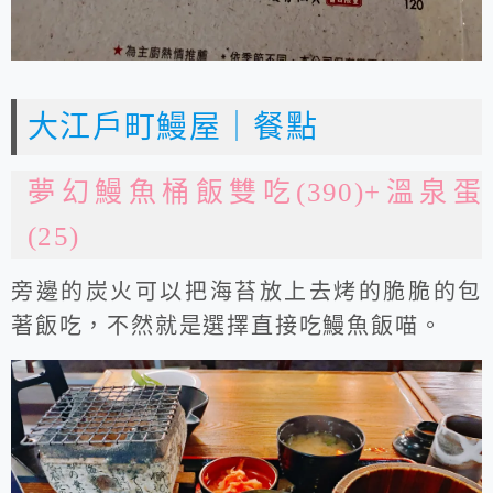
大江戶町鰻屋｜餐點
夢幻鰻魚桶飯雙吃(390)+溫泉蛋
(25)
旁邊的炭火可以把海苔放上去烤的脆脆的包
著飯吃，不然就是選擇直接吃鰻魚飯喵。