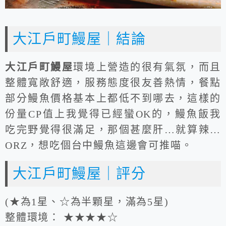
大江戶町鰻屋｜結論
大江戶町鰻屋
環境上營造的很有氣氛，而且
整體寬敞舒適，服務態度很友善熱情，餐點
部分鰻魚價格基本上都低不到哪去，這樣的
份量CP值上我覺得已經蠻OK的，鰻魚飯我
吃完野覺得很滿足，那個甚麼肝…就算辣…
ORZ，想吃個台中鰻魚這邊會可推喵。
大江戶町鰻屋｜評分
(★為1星、☆為半顆星，滿為5星)
整體環境： ★★★★☆