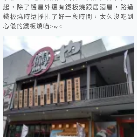
起，除了鰻屋外還有鐵板燒跟居酒屋，路過
鐵板燒時還掙扎了好一段時間，太久沒吃到
心儀的鐵板燒喵>w<