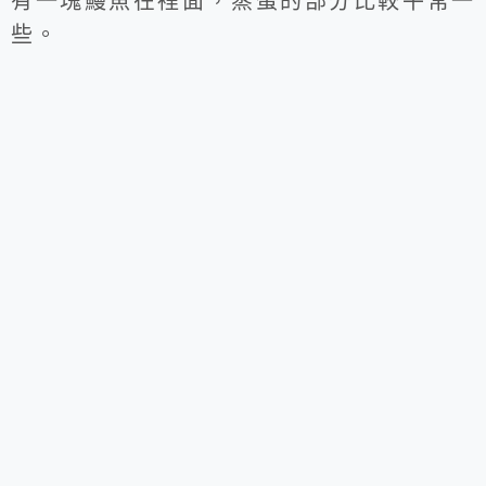
有一塊鰻魚在裡面，蒸蛋的部分比較平常一
些。