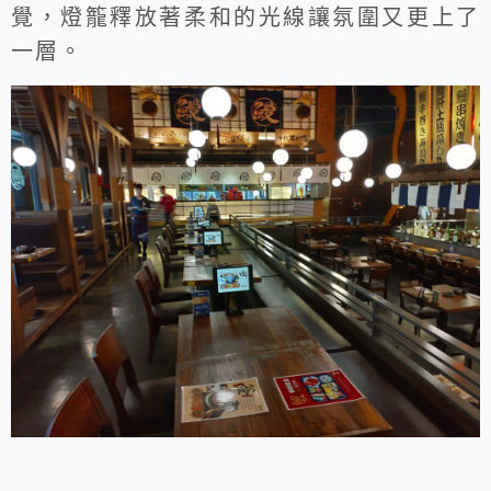
覺，燈籠釋放著柔和的光線讓氛圍又更上了
一層。