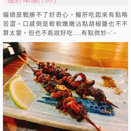
鰻肝串燒(160)
貓總是戰勝不了好奇心，鰻肝吃起來有點略
苦澀，口感倒是軟軟嫩嫩沾點胡椒鹽也不不
算太雷，但也不能說好吃….有點微妙~ˊ~