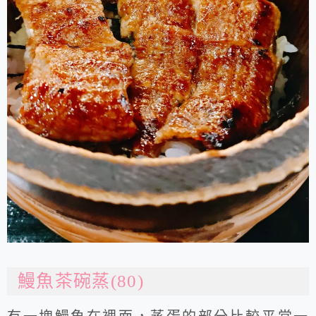
鰻魚茶碗蒸(80)