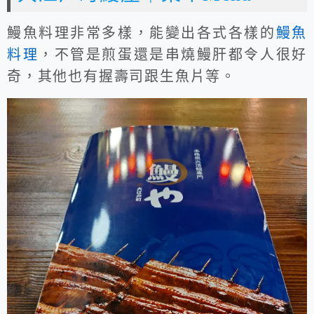
鰻魚料理非常多樣，能變出各式各樣的
鰻魚
料理
，不管是煎蛋還是串燒鰻肝都令人很好
奇，其他也有握壽司跟生魚片等。