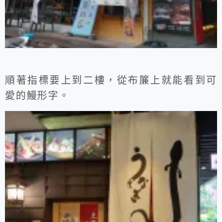
順著指標要上到二樓，從布簾上就能看到可
愛的鰻形字。