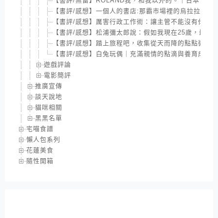
【書評/無雷】ROLAND我，和我以外的。｜日本當紅
【書評/感想】一個人的書店:那霸市場裡的烏拉拉｜
【書評/感想】厲害行政工作術：讓主管不能沒有你的
【書評/感想】松浦彌太郎說：假如我現在25歲，最想
【書評/感想】踏上旅程吧，收集從天而降的點點微光
【書評/感想】白兔玩偶｜充滿親情的點滴與養育成長
遊戲評論
電影簡評
推廣宣傳
談天說地
貓咪相關
黑黑名單
宅喵食譜
懶人包系列
花蓮美食
隨性開箱