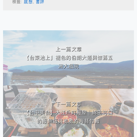
標籤:
感想
,
書評
相連文章
上一篇文章
【台東池上】褪色的伯朗大道與懷舊五
洲大戲院
下一篇文章
【台中美食】大江戶町鰻屋｜綿密可口
的鰻魚飯與脆脆的海苔包鰻