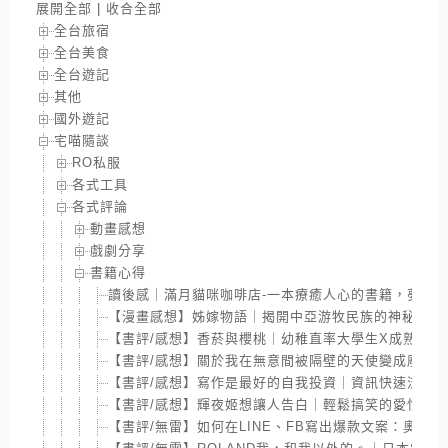
展開全部
|
收合全部
全台旅宿
全台美食
全台遊記
其他
國外遊記
宅喵隨談
RO私服
各式工具
各式評論
動畫感想
戲劇分享
書籍心得
讀後感｜滿月貓咪咖啡店-一本療癒人心的書籍，夢幻
【漫畫感想】姊嫁物語｜揭開中亞游牧民族的神秘面紗
【書評/感想】香菸與櫻桃｜幼稚直率大學生X成熟高
【書評/感想】關於我在無意間被隔壁的天使變成廢柴
【書評/感想】寫作是最好的自我投資｜資訊快速流動
【書評/感想】輝夜姬想讓人告白｜輕鬆搞笑的愛情喜
【書評/無雷】如何在LINE、FB寫出爆款文案：奧