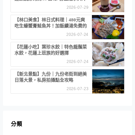
漠服務
2026-07-29
【林口美食】林日式料理｜480元爽
吃生蠔蟹膏鮭魚丼！加飯續湯免費的
高CP值生食專賣店
2026-07-24
【花蓮小吃】葉珍水餃｜特色龍鬚菜
水餃，花蓮上班族的好選擇
2026-07-24
【新北景點】九份｜九份老街到絕美
日落大景，私房拍攝點全攻略
2026-07-23
分類