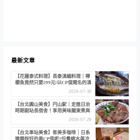
最新文章
【花蓮泰式料理】長泰滇緬料理｜檸
檬魚竟然只要299元!以CP值聞名的滇
緬餐廳
2026-07-30
【台北圓山美食】円山駅｜走進日治
時期副站長宿舍！享用美味關東煮與
清酒
2026-07-29
【台北車站美食】客美多咖啡｜日系
連鎖說好的高CP值呢?份量縮水與冷