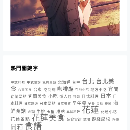
熱門關鍵字
台北
台北美
北海道
中式料理
台中
中式食譜
免費景點
食
咖啡廳
宜蘭
台東
吃到飽
地方小吃
台南美食
在地小吃
日本
小吃
宜蘭美食
日式料理
宜蘭景點
懶人包
日
拉麵
海
早午餐
本料理
日本景點
日本旅遊
日本美食
早餐
景點
泰國
花蓮
鮮食譜
牛排
甜點
花蓮小吃
火鍋
玉里
異國料理
花蓮美食
花蓮景點
遊戲感想
蔬食食譜
酒類
試喝
食譜
開箱