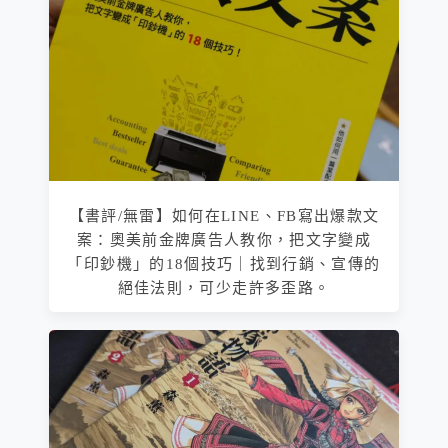
【書評/無雷】如何在LINE、FB寫出爆款文
案：奧美前金牌廣告人教你，把文字變成
「印鈔機」的18個技巧｜找到行銷、宣傳的
絕佳法則，可少走許多歪路。