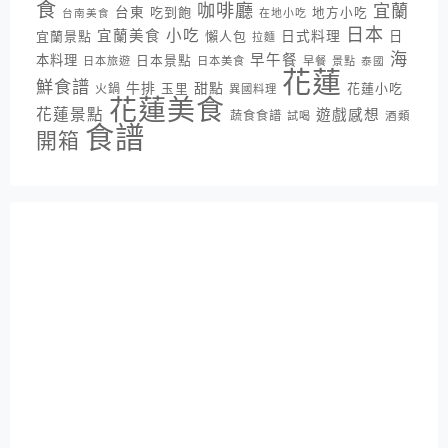
食
咖啡廳
宜蘭
台東
吃到飽
地方小吃
台南美食
在地小吃
日本
小吃
宜蘭美食
日式料理
宜蘭景點
懶人包
日
拉麵
海
早午餐
本料理
日本景點
日本旅遊
日本美食
早餐
景點
泰國
花蓮
鮮食譜
牛排
甜點
花蓮小吃
火鍋
玉里
異國料理
花蓮美食
花蓮景點
遊戲感想
蔬食食譜
酒類
試喝
食譜
開箱