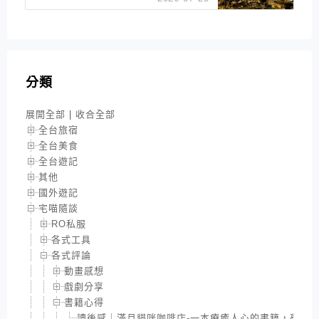
分類
展開全部
|
收合全部
全台旅宿
全台美食
全台遊記
其他
國外遊記
宅喵隨談
RO私服
各式工具
各式評論
動畫感想
戲劇分享
書籍心得
讀後感｜滿月貓咪咖啡店-一本療癒人心的書籍，夢幻