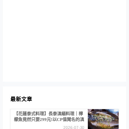
最新文章
【花蓮泰式料理】長泰滇緬料理｜檸
檬魚竟然只要299元!以CP值聞名的滇
緬餐廳
2026-07-30