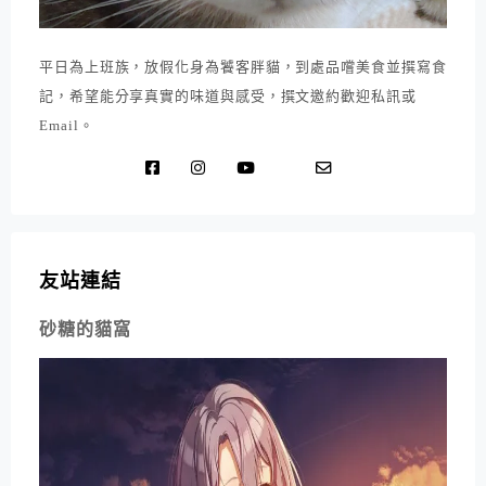
平日為上班族，放假化身為饕客胖貓，到處品嚐美食並撰寫食
記，希望能分享真實的味道與感受，撰文邀約歡迎私訊或
Email。
友站連結
砂糖的貓窩