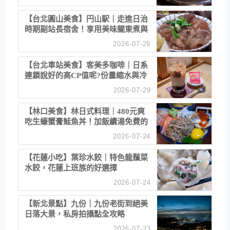
【台北圓山美食】円山駅｜走進日治
時期副站長宿舍！享用美味關東煮與
清酒
2026-07-29
【台北車站美食】客美多咖啡｜日系
連鎖說好的高CP值呢?份量縮水與冷
漠服務
2026-07-29
【林口美食】林日式料理｜480元爽
吃生蠔蟹膏鮭魚丼！加飯續湯免費的
高CP值生食專賣店
2026-07-24
【花蓮小吃】葉珍水餃｜特色龍鬚菜
水餃，花蓮上班族的好選擇
2026-07-24
【新北景點】九份｜九份老街到絕美
日落大景，私房拍攝點全攻略
2026-07-23