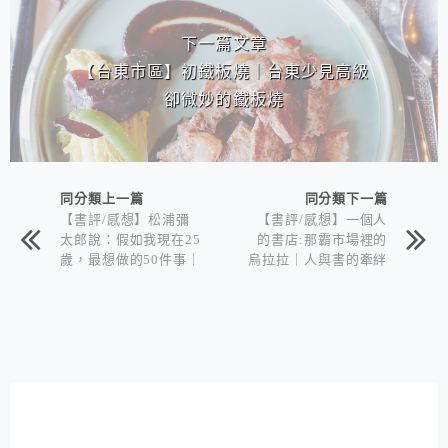
下一篇文章
【台東市區】初鐵板燒｜台東少見高級
卻微妙的鐵板燒
同分類上一篇
同分類下一篇
【書評/感想】松浦彌
【書評/感想】一個人
太郎說：假如我現在25
的書店:那霸市場裡的
歲，最想做的50件事｜
烏拉拉｜人與書的牽絆
生活到工作的各式技巧
與選擇人生道路｜尋找
與態度
自我與追夢必讀