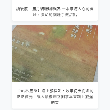
讀後感｜滿月貓咪咖啡店-一本療癒人心的書
籍，夢幻的貓咪手做甜點
【書評/感想】踏上旅程吧，收集從天而降的
點點微光｜讓人讀後想立刻拿本書踏上旅途
的書