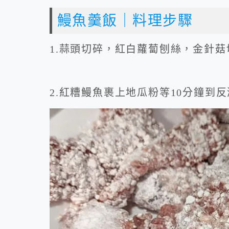
鰻魚羹飯｜料理步驟
1.蒜頭切碎，紅白蘿蔔刨絲，金針
2.紅糟鰻魚裹上地瓜粉等10分鐘到