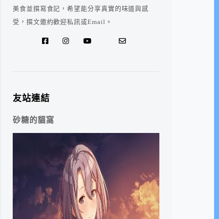
美食並撰寫食記，希望能分享真實的味道與感
受，撰文邀約歡迎私訊或Email。
友站連結
砂糖的貓窩