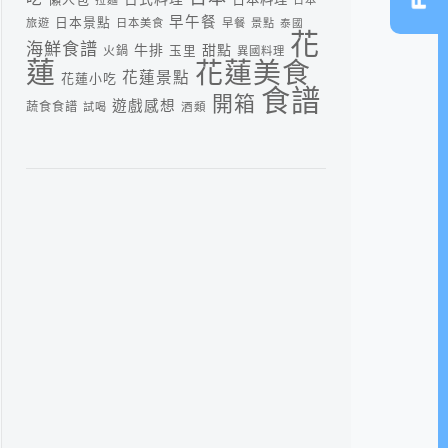
早午餐
日本景點
旅遊
日本美食
早餐
景點
泰國
花
海鮮食譜
牛排
甜點
火鍋
玉里
異國料理
蓮
花蓮美食
花蓮景點
花蓮小吃
食譜
開箱
遊戲感想
蔬食食譜
酒類
試喝