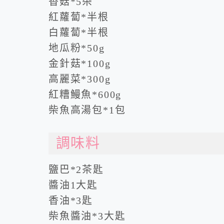
香菇*5朵
紅蘿蔔*半根
白蘿蔔*半根
地瓜粉*50g
金針菇*100g
高麗菜*300g
紅糟鰻魚*600g
柴魚高湯包*1包
調味料
鹽巴*2茶匙
醬油1大匙
香油*3匙
柴魚醬油*3大匙