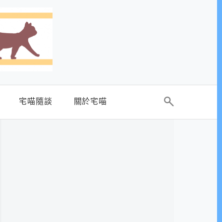
宅喵隨談
關於宅喵