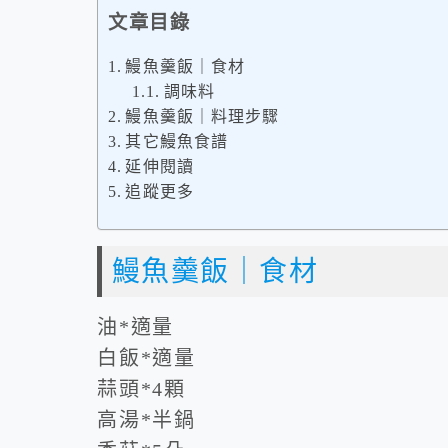
文章目錄
鰻魚羹飯｜食材
調味料
鰻魚羹飯｜料理步驟
其它鰻魚食譜
延伸閱讀
追蹤更多
鰻魚羹飯｜食材
油*適量
白飯*適量
蒜頭*4顆
高湯*半鍋