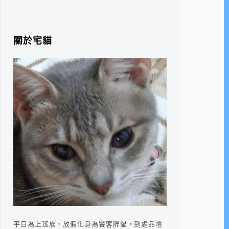
關於宅貓
平日為上班族，放假化身為饕客胖貓，到處品嚐