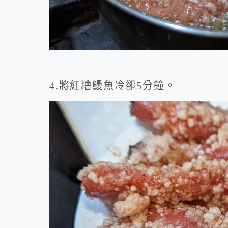
4.將紅糟鰻魚冷卻5分鐘。