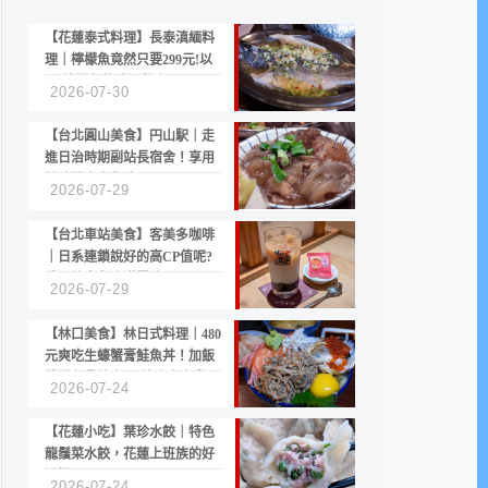
【花蓮泰式料理】長泰滇緬料
理｜檸檬魚竟然只要299元!以
CP值聞名的滇緬餐廳
2026-07-30
【台北圓山美食】円山駅｜走
進日治時期副站長宿舍！享用
美味關東煮與清酒
2026-07-29
【台北車站美食】客美多咖啡
｜日系連鎖說好的高CP值呢?
份量縮水與冷漠服務
2026-07-29
【林口美食】林日式料理｜480
元爽吃生蠔蟹膏鮭魚丼！加飯
續湯免費的高CP值生食專賣店
2026-07-24
【花蓮小吃】葉珍水餃｜特色
龍鬚菜水餃，花蓮上班族的好
選擇
2026-07-24