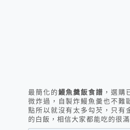
最簡化的
鰻魚羹飯食譜
，選購
微炸過，自製炸鰻魚羹也不難
點所以就沒有太多勾芡，只有
的白飯，相信大家都能吃的很滿