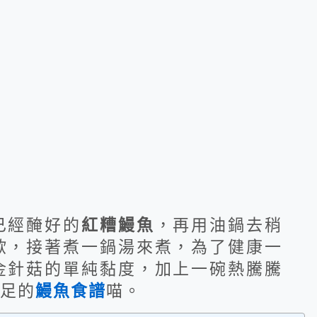
已經醃好的
紅糟鰻魚
，再用油鍋去稍
歐，接著煮一鍋湯來煮，為了健康一
金針菇的單純黏度，加上一碗熱騰騰
足的
鰻魚食譜
喵。