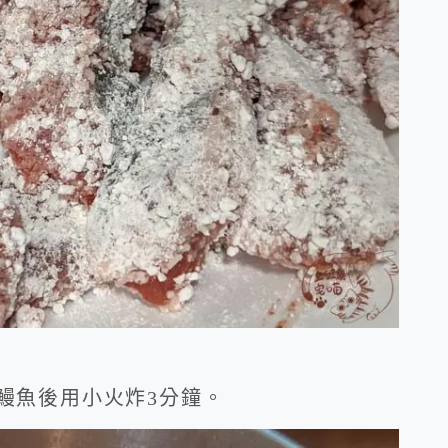
鰻魚後用小火炸3分鐘。