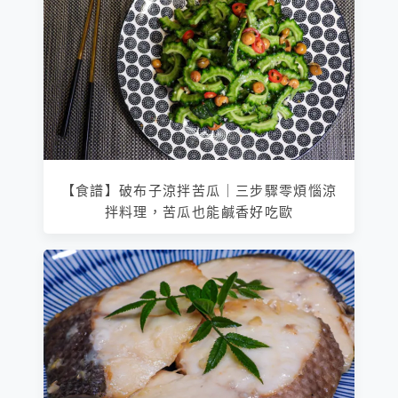
【食譜】破布子涼拌苦瓜｜三步驟零煩惱涼
拌料理，苦瓜也能鹹香好吃歐