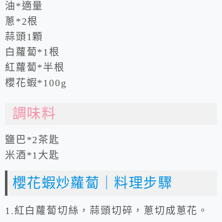
油*適量
蔥*2根
蒜頭1顆
白蘿蔔*1根
紅蘿蔔*半根
櫻花蝦*100g
調味料
鹽巴*2茶匙
米酒*1大匙
櫻花蝦炒蘿蔔｜料理步驟
1.紅白蘿蔔切絲，蒜頭切碎，蔥切成蔥花。