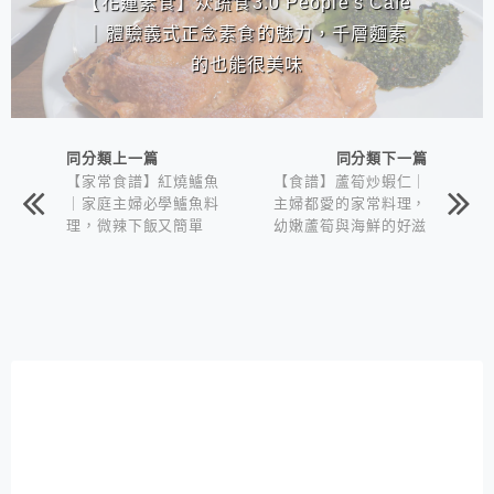
【花蓮素食】众蔬食3.0 People's Cafe
｜體驗義式正念素食的魅力，千層麵素
的也能很美味
同分類上一篇
同分類下一篇
【家常食譜】紅燒鱸魚
【食譜】蘆筍炒蝦仁｜
｜家庭主婦必學鱸魚料
主婦都愛的家常料理，
理，微辣下飯又簡單
幼嫩蘆筍與海鮮的好滋
味