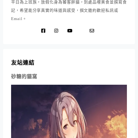
平日為上班族，放假化身為饕客胖貓，到處品嚐美食並撰寫食
記，希望能分享真實的味道與感受，撰文邀約歡迎私訊或
Email。
友站連結
砂糖的貓窩