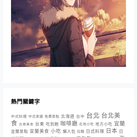
熱門關鍵字
台北
台北美
北海道
中式料理
台中
中式食譜
免費景點
食
咖啡廳
宜蘭
台東
吃到飽
地方小吃
台南美食
在地小吃
日本
小吃
宜蘭美食
日式料理
宜蘭景點
懶人包
日
拉麵