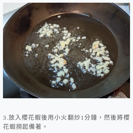
3.放入櫻花蝦後用小火翻炒1分鐘，然後將櫻
花蝦撈起備著。