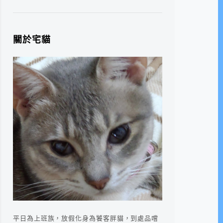
關於宅貓
平日為上班族，放假化身為饕客胖貓，到處品嚐