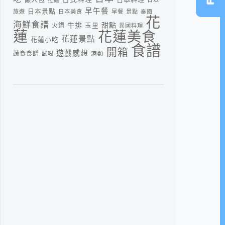
早午餐
日本景點
旅遊
日本美食
早餐
景點
泰國
花
海鮮食譜
牛排
甜點
火鍋
玉里
異國料理
蓮
花蓮美食
花蓮景點
花蓮小吃
食譜
開箱
遊戲感想
蔬食食譜
酒類
試喝