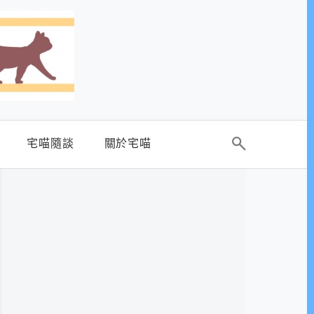
宅喵隨談
關於宅喵