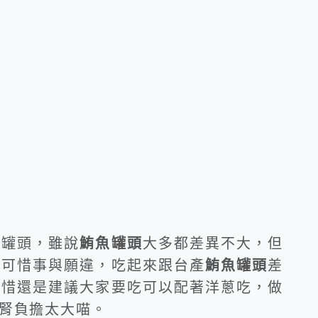
口罐頭，雖說
鮪魚罐頭
大多都差異不大，但
，可惜事與願違，吃起來跟台產
鮪魚罐頭
差
可惜還是建議大家要吃可以配著洋蔥吃，做
腎負擔太大喵。