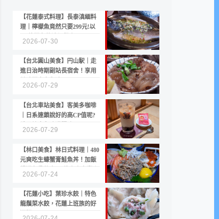
【花蓮泰式料理】長泰滇緬料
理｜檸檬魚竟然只要299元!以
CP值聞名的滇緬餐廳
2026-07-30
【台北圓山美食】円山駅｜走
進日治時期副站長宿舍！享用
美味關東煮與清酒
2026-07-29
【台北車站美食】客美多咖啡
｜日系連鎖說好的高CP值呢?
份量縮水與冷漠服務
2026-07-29
【林口美食】林日式料理｜480
元爽吃生蠔蟹膏鮭魚丼！加飯
續湯免費的高CP值生食專賣店
2026-07-24
【花蓮小吃】葉珍水餃｜特色
龍鬚菜水餃，花蓮上班族的好
選擇
2026-07-24