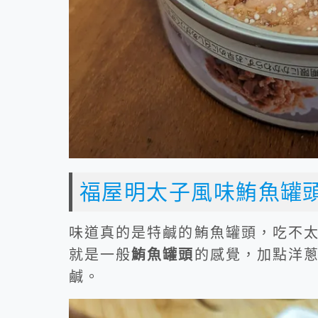
福屋明太子風味鮪魚罐
味道真的是特鹹的鮪魚罐頭，吃不
就是一般
鮪魚罐頭
的感覺，加點洋
鹹。