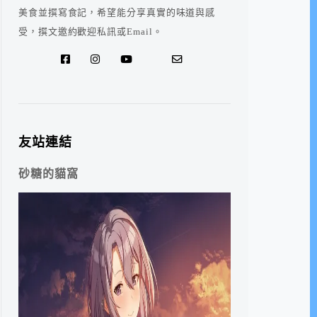
美食並撰寫食記，希望能分享真實的味道與感
受，撰文邀約歡迎私訊或Email。
友站連結
砂糖的貓窩