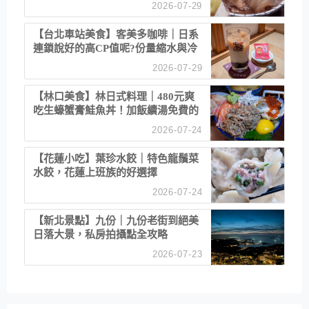
清酒
2026-07-29
【台北車站美食】客美多咖啡｜日系
連鎖說好的高CP值呢?份量縮水與冷
漠服務
2026-07-29
【林口美食】林日式料理｜480元爽
吃生蠔蟹膏鮭魚丼！加飯續湯免費的
高CP值生食專賣店
2026-07-24
【花蓮小吃】葉珍水餃｜特色龍鬚菜
水餃，花蓮上班族的好選擇
2026-07-24
【新北景點】九份｜九份老街到絕美
日落大景，私房拍攝點全攻略
2026-07-23