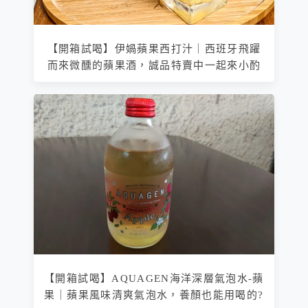
【開箱試喝】伊媧蘋果西打汁｜西班牙飛躍
而來微醺的蘋果酒，誠品特賣中一起來小酌
【開箱試喝】AQUAGEN海洋深層氣泡水-蘋
果｜蘋果風味清爽氣泡水，養顏也能用喝的?