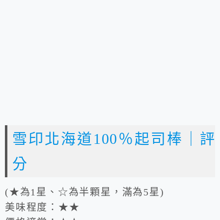
雪印北海道100％起司棒｜評
分
(★為1星、☆為半顆星，滿為5星)
美味程度：★★