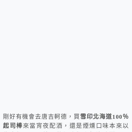
剛好有機會去唐吉軻德，買
雪印北海道100％
起司棒
來當宵夜配酒，還是煙燻口味本來以