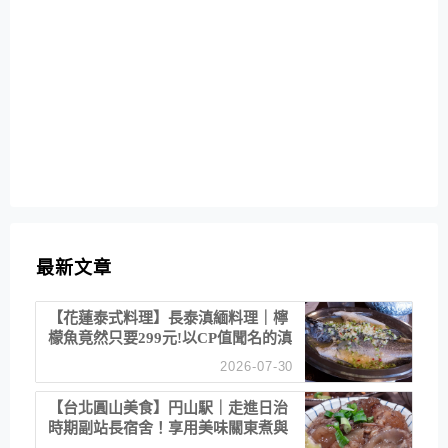
最新文章
【花蓮泰式料理】長泰滇緬料理｜檸
檬魚竟然只要299元!以CP值聞名的滇
緬餐廳
2026-07-30
【台北圓山美食】円山駅｜走進日治
時期副站長宿舍！享用美味關東煮與