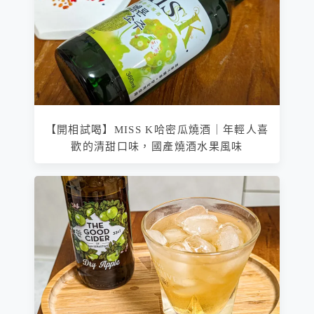
【開相試喝】MISS K哈密瓜燒酒｜年輕人喜
歡的清甜口味，國產燒酒水果風味