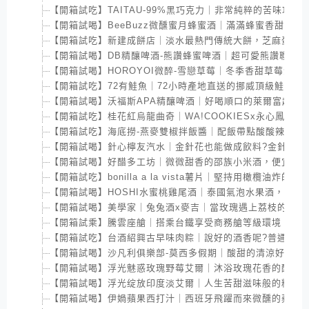
【開箱試吃】TAITAU-99%黑巧克力｜非常純粹的苦味巧
【開箱試喝】BeeBuzz微醺蜜月蜂蜜酒｜滿滿蜂蜜香甜的酒
【開箱試吃】新建成餅店｜淡水最熱門傳統大餅，芝麻蛋黃
【開箱試喝】DB精釀啤酒-熊讚蜂蜜啤酒｜超可愛熊讚聯名啤
【開箱試喝】HOROYOI微醉-雪戀草莓｜冬季香甜草莓酒
【開箱試吃】72有鮭魚｜72小時產地直送的挪威頂級鮭魚
【開箱試喝】沃福斯APA精釀啤酒｜好喝順口的萊爾富超商
【開箱試吃】桂花紅烏龍曲奇｜WA!COOKIESx永心鳳茶
【開箱試吃】海底撈-燕麥雙椒拌飯醬｜配飯帶點酸酸辣辣超
【開箱試喝】針心檸友汽水｜金針花也能做成飲料?金針花與
【開箱試喝】好醋多工坊｜微微甜香的邵族小米酒，便宜卻
【開箱試吃】bonilla a la vista薯片｜堅持用橄欖油
【開箱試喝】HOSHI水蜜桃雞尾酒｜泰國氣泡水果酒，淡淡
【開箱試喝】美學家｜兔兔酒x麥吉｜當玫瑰遇上荔枝的奇妙
【開箱試乘】騰雲座艙｜搭乘台鐵享受商務艙等級環境，還
【開箱試吃】台酒紹興古早味肉粽｜說好的酒香呢?普通卻貴
【開箱試喝】沙凡利俱樂部-莫西多假期｜酸甜的清涼好味道
【開箱試喝】浮光魅惑玫瑰野莓艾爾｜沐浴玫瑰花香的酸甜
【開箱試喝】浮光绽放印度淡艾爾｜人生苦甜滋味般的精釀
【開箱試喝】伊媧蘋果西打汁｜西班牙飛躍而來微醺的蘋果