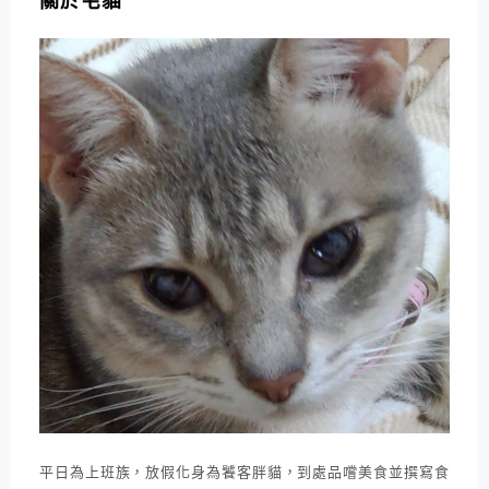
關於宅貓
平日為上班族，放假化身為饕客胖貓，到處品嚐美食並撰寫食