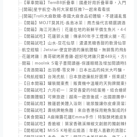
【單車開箱】TernB8折疊車｜國產好用折疊單車，入門款價
[開箱]星宇航空-為何大家都狂推?一起來看看拔
[開箱]Trolli大麻軟糖-泰國大麻食品初體驗，不建議亂嘗試
【開箱】MOJT莫其托-長島冰茶｜周杰倫代言精選調酒，淡
【開箱】海江河漁行｜花蓮在地的新鮮平價生魚片，4-6月還
【開箱試吃】花蓮郭火腿｜傳承80年手工煙燻火腿，花蓮伴
【開箱試吃】山水-豆花仙草｜濃濃黑糖香甜的軟滑仙草布丁
航空經驗｜Jetstar-便宜舒適的廉航體驗，無銷售的飛航時間
花蓮烤雞｜勇哥碳烤蔗香雞-超好吃烤雞只要449元，方便又
開箱｜mooInk S電子書閱讀器-保護眼睛及增加閱讀時間
【清酒開箱】出羽櫻-雪女神｜日本出品的純米大吟釀，濃厚
【飛航經驗】台灣虎航｜日本旅遊廉航好選擇，搭乘感受及
【日本開箱】罐裝關東煮｜販賣機中溫暖的天狗牌關東煮，
【開箱試吃】六月初一｜深受喜愛的8結蛋捲，結合繪師們的
【跟團體驗】可樂旅遊｜越南一遊旅後感，出國跟團參考心
【開箱試用】雅蓮碧美體入浴劑｜玻尿酸讓你皮膚滑溜溜，
【開箱試吃】壽桃牌鮑魚麵｜來自香港採用鮑魚製成的鮮味
【美食開箱】A麻辣醬花蓮Emma手作｜特製酥烤脆皮豬，
【開箱試吃】香脆椒｜葉家香礁溪辣椒文創館的獨創辣椒餅
【開相試喝】MISS K哈密瓜燒酒｜年輕人喜歡的清甜口味