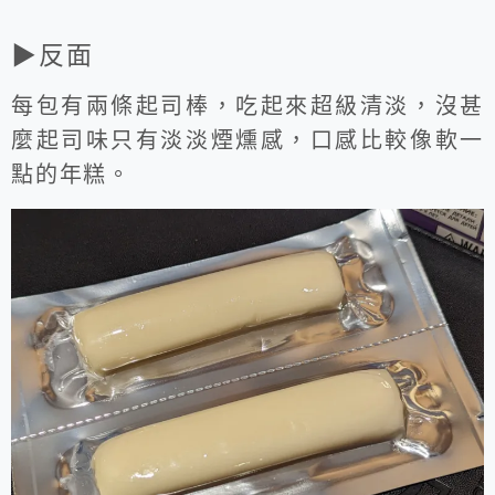
▶反面
每包有兩條起司棒，吃起來超級清淡，沒甚
麼起司味只有淡淡煙燻感，口感比較像軟一
點的年糕。