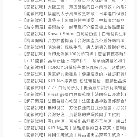
【開箱試吃】赤魚一夜干｜開箱日本美味鮮魚一夜干，隨附
【開箱試吃】大阪王將｜薄皮酥脆的日本肉煎餃，內附冷凍
【開箱試吃】福屋明太子風味鮪魚罐頭｜日本進口但很普通
【開箱試吃】漢堡王｜無麵包烤牛漢堡，中秋限定商品
【航空開箱】長榮航空｜越南飛行介紹及機上餐點開箱
【開箱試喝】Kawaii Shiroi 白葡萄奶酒｜白葡萄與生乳
【梅酒開箱】合力柚香梅酒｜台灣國產高茶感好喝梅酒
【開箱試喝】明治果汁風味牛乳｜唐吉軻德的微甜好喝的果
【開箱試吃】雪印北海道100％起司棒｜唐吉軻德零時開箱
【7-11開箱】晶華新極上-霜降和牛｜晶華酒店聯名和牛飯糰
【開箱試喝】HOROYOI微醉芒果冰風味沙瓦｜夏季限定必喝季
【開箱試吃】香蔥經典嫩雞胸｜健康瘦身的卜蜂舒肥雞胸
【開箱試喝】KIRIN本搾調酒–粉紅葡萄柚｜麒麟出品純粹
【開箱試喝】7.77 白葡萄沙瓦｜低酒感甜甜沙瓦順暢登場｜
【開箱試吃】Prestige康門貝爾乾酪｜法國進口淡雅起司
【起司開箱】法蘭希點心乾酪｜法國出品極致濃郁即食乳酪
【開箱試吃】無印良品｜方便快速的日式炒麵醬，打開就能
【開箱試吃】台灣好漁｜貴鬆鬆的鮮蝦豬肉手工餛飩
【開箱試喝】雪山啤酒｜百威出品舒暢不苦啤酒，順口好喝
【開箱試喝】KIRIN生茶｜淡雅順暢的日本冠茶，便利商店
【開箱試吃】韓國生醃魷魚｜韓品城出品辣辣生魷魚，不過