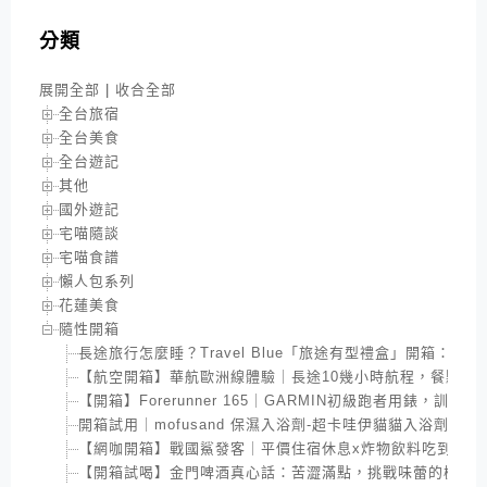
分類
展開全部
|
收合全部
全台旅宿
全台美食
全台遊記
其他
國外遊記
宅喵隨談
宅喵食譜
懶人包系列
花蓮美食
隨性開箱
長途旅行怎麼睡？Travel Blue「旅途有型禮盒」開箱：
【航空開箱】華航歐洲線體驗｜長途10幾小時航程，餐點與
【開箱】Forerunner 165｜GARMIN初級跑者用錶，訓
開箱試用｜mofusand 保濕入浴劑-超卡哇伊貓貓入浴劑，
【網咖開箱】戰國鯊發客｜平價住宿休息x炸物飲料吃到飽
【開箱試喝】金門啤酒真心話：苦澀滿點，挑戰味蕾的極限