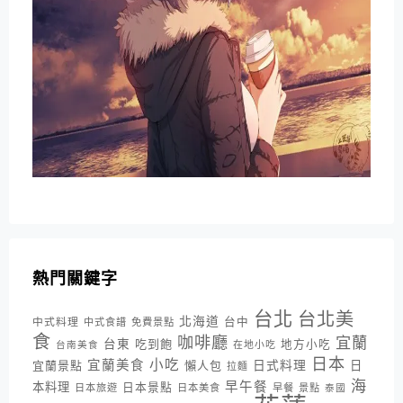
熱門關鍵字
台北
台北美
北海道
中式料理
台中
中式食譜
免費景點
食
咖啡廳
宜蘭
台東
吃到飽
地方小吃
台南美食
在地小吃
日本
小吃
宜蘭美食
日式料理
宜蘭景點
懶人包
日
拉麵
海
早午餐
本料理
日本景點
日本旅遊
日本美食
早餐
景點
泰國