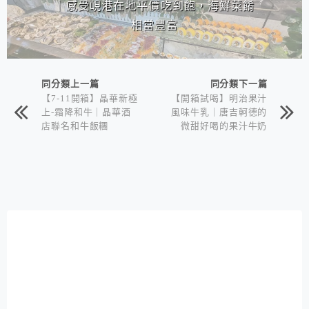
｜感受峴港在地平價吃到飽，海鮮菜餚
相當豐富
同分類上一篇
同分類下一篇
【7-11開箱】晶華新極
【開箱試喝】明治果汁
上-霜降和牛｜晶華酒
風味牛乳｜唐吉軻德的
店聯名和牛飯糰
微甜好喝的果汁牛奶