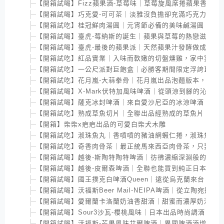
【開箱試喝】Fizz蘋果酒-草莓味｜草莓旋風席捲蘋果香甜
【開箱試喝】巧克愛-可可茶｜淡雅沒負擔卻充滿巧克力香氣
【開箱試吃】桂冠鮮肉湯圓｜元宵節必備的美味鹹湯圓，一鍋
【開箱試喝】臺虎-莓納斯的誕生｜蘋果與草莓的熱戀滋味，
【開箱試喝】臺虎-最後的蘋果派｜天然蘋果汁發酵做成的酒
【開箱試吃】紅品實業｜入味而軟嫩的切盤燻雞，家中宴客
【開箱試吃】一公尺派對巨飽盒｜必勝客期間限定浮誇巨披
【開箱試吃】花月嵐-大蒜拳骨｜花月嵐出品泡麵版本，熱水
【開箱試喝】X-Mark伏特加風味啤酒｜從頭涼到腳的沁涼
【開箱試喝】薩克冰封啤酒｜來自愛沙尼亞的冰涼啤酒，全
【開箱試吃】熟成草魚切片｜全聯出品經熟成的草魚片，簡單
【開箱】柴柴x疤疤出品的可愛白柴犬木雕
【開箱試吃】淑珠魚丸｜香噴噴的豬油網蝦仁捲，淑珠魚丸
【開箱試吃】奇香肉骨茶｜最正統馬來西亞肉骨茶，只要加
【開箱試喝】越後-斯陶特陶特啤酒｜彷彿濃縮深淵般的苦澀
【開箱試喝】越後-皮爾森啤酒｜全聯也能買到純正日本啤酒!
【開箱試喝】國王撲克白啤酒Queen｜遠從烏克蘭來台，濃
【開箱試喝】沃福斯Beer Mail-NEIPA啤酒｜從立陶
【開箱試喝】愛爾蘭卡洛蘭奶油香甜酒｜甜蜜而濃厚奶酒，
【開箱試喝】Sour3沙瓦-櫻桃風味｜日本出品時尚調酒，
【開箱試喝】沃福斯-芒果風味艾爾啤酒｜異國啤酒添增芒果