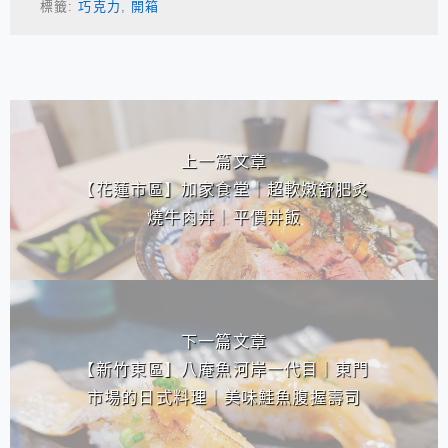
標籤:
巧克力
,
開箱
相連文章
上一篇文章
【花蓮市區】加家食堂｜超軟嫩舒肥炙
燒牛肉丼｜平價丼飯
下一篇文章
【新竹東區】八庵魚河岸一代目｜東門
市場的日式料理｜美味鮭魚腹握壽司