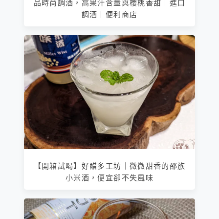
品時尚調酒，高果汁含量與櫻桃香甜｜進口
調酒｜便利商店
【開箱試喝】好醋多工坊｜微微甜香的邵族
小米酒，便宜卻不失風味