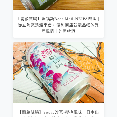
【開箱試喝】沃福斯Beer Mail-NEIPA啤酒｜
從立陶宛遠渡來台，便利商店就能品嚐的異
國風情｜外國啤酒
【開箱試喝】Sour3沙瓦-櫻桃風味｜日本出