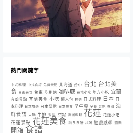
熱門關鍵字
台北
台北美
北海道
中式料理
台中
中式食譜
免費景點
食
咖啡廳
宜蘭
台東
吃到飽
地方小吃
台南美食
在地小吃
日本
小吃
宜蘭美食
日式料理
宜蘭景點
懶人包
日
拉麵
海
早午餐
本料理
日本景點
日本旅遊
日本美食
早餐
景點
泰國
花蓮
鮮食譜
牛排
甜點
花蓮小吃
火鍋
玉里
異國料理
花蓮美食
花蓮景點
遊戲感想
蔬食食譜
酒類
試喝
食譜
開箱