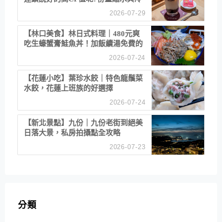
漠服務
2026-07-29
【林口美食】林日式料理｜480元爽
吃生蠔蟹膏鮭魚丼！加飯續湯免費的
高CP值生食專賣店
2026-07-24
【花蓮小吃】葉珍水餃｜特色龍鬚菜
水餃，花蓮上班族的好選擇
2026-07-24
【新北景點】九份｜九份老街到絕美
日落大景，私房拍攝點全攻略
2026-07-23
分類