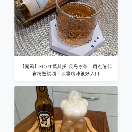
【開箱】MOJT莫其托-長島冰茶｜周杰倫代
言精選調酒，淡雅風味很好入口