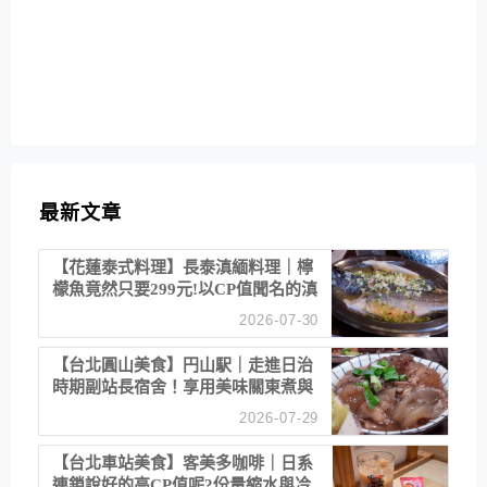
最新文章
【花蓮泰式料理】長泰滇緬料理｜檸
檬魚竟然只要299元!以CP值聞名的滇
緬餐廳
2026-07-30
【台北圓山美食】円山駅｜走進日治
時期副站長宿舍！享用美味關東煮與
清酒
2026-07-29
【台北車站美食】客美多咖啡｜日系
連鎖說好的高CP值呢?份量縮水與冷