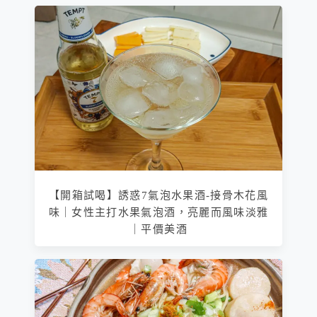
【開箱試喝】誘惑7氣泡水果酒-接骨木花風
味｜女性主打水果氣泡酒，亮麗而風味淡雅
｜平價美酒