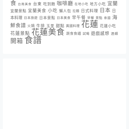
食
咖啡廳
宜蘭
台東
吃到飽
地方小吃
台南美食
在地小吃
日本
小吃
宜蘭美食
日式料理
宜蘭景點
懶人包
日
拉麵
海
早午餐
本料理
日本景點
日本旅遊
日本美食
早餐
景點
泰國
花蓮
鮮食譜
牛排
甜點
花蓮小吃
火鍋
玉里
異國料理
花蓮美食
花蓮景點
遊戲感想
蔬食食譜
酒類
試喝
食譜
開箱