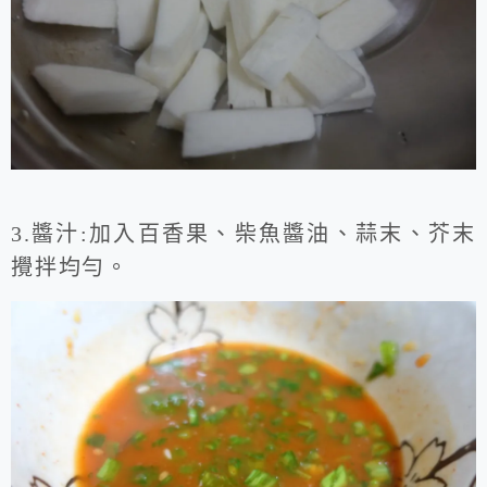
3.醬汁:加入百香果、柴魚醬油、蒜末、芥末
攪拌均勻。