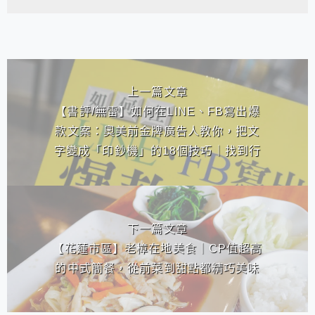
相連文章
上一篇文章
【書評/無雷】如何在LINE、FB寫出爆
款文案：奧美前金牌廣告人教你，把文
字變成「印鈔機」的18個技巧｜找到行
銷、宣傳的絕佳法則，可少走許多歪
路。
下一篇文章
【花蓮市區】老樟在地美食｜CP值超高
的中式簡餐，從前菜到甜點都精巧美味