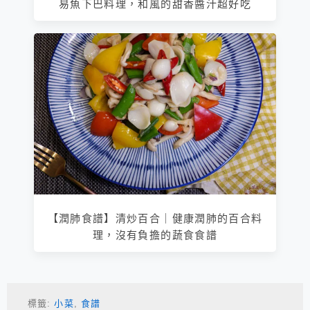
易魚下巴料理，和風的甜香醬汁超好吃
【潤肺食譜】清炒百合｜健康潤肺的百合料
理，沒有負擔的蔬食食譜
標籤:
小菜
,
食譜