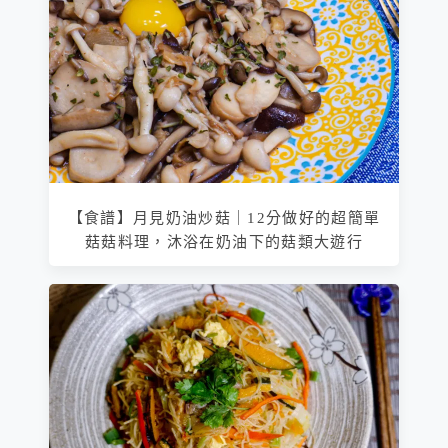
【食譜】月見奶油炒菇｜12分做好的超簡單
菇菇料理，沐浴在奶油下的菇類大遊行