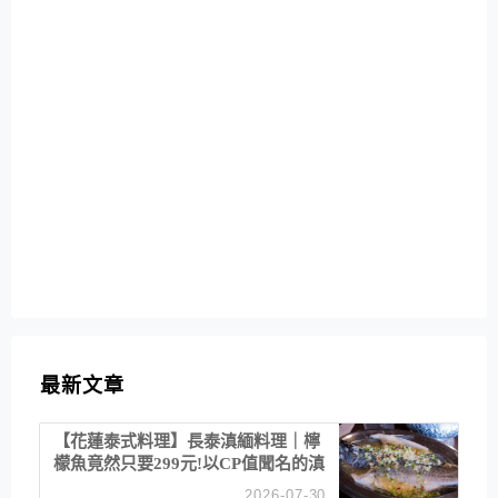
最新文章
【花蓮泰式料理】長泰滇緬料理｜檸
檬魚竟然只要299元!以CP值聞名的滇
緬餐廳
2026-07-30