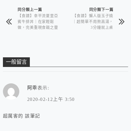
同分類上一篇
同分類下一篇
【食譜】幸平流夏里亞
【食譜】懶人版玉子燒
賓牛排丼｜在家輕鬆
｜超簡單不用熬高湯，
做，完美重現食戟之靈
3分鐘就上桌
中的極致美味
一般留言
阿乖
表示:
2020-02-12上午 3:50
超厲害的 該筆記