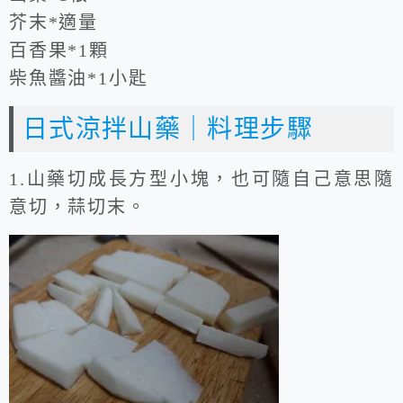
芥末*適量
百香果*1顆
柴魚醬油*1小匙
日式涼拌山藥｜料理步驟
1.山藥切成長方型小塊，也可隨自己意思隨
意切，蒜切末。