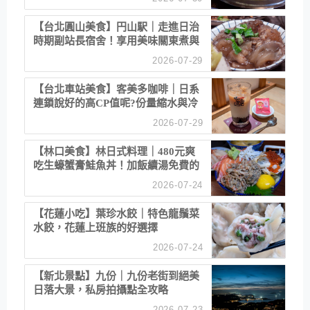
【台北圓山美食】円山駅｜走進日治
時期副站長宿舍！享用美味關東煮與
清酒
2026-07-29
【台北車站美食】客美多咖啡｜日系
連鎖說好的高CP值呢?份量縮水與冷
漠服務
2026-07-29
【林口美食】林日式料理｜480元爽
吃生蠔蟹膏鮭魚丼！加飯續湯免費的
高CP值生食專賣店
2026-07-24
【花蓮小吃】葉珍水餃｜特色龍鬚菜
水餃，花蓮上班族的好選擇
2026-07-24
【新北景點】九份｜九份老街到絕美
日落大景，私房拍攝點全攻略
2026-07-23