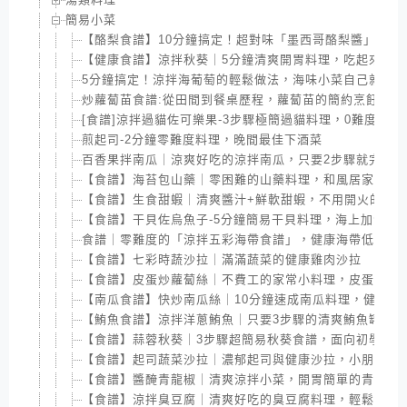
簡易小菜
【酪梨食譜】10分鐘搞定！超對味「墨西哥酪梨醬」，不
【健康食譜】涼拌秋葵｜5分鐘清爽開胃料理，吃起來好
5分鐘搞定！涼拌海葡萄的輕鬆做法，海味小菜自己就能做
炒蘿蔔苗食譜:從田間到餐桌歷程，蘿蔔苗的簡約烹飪法
[食譜]涼拌過貓佐可樂果-3步驟極簡過貓料理，0難度過貓
煎起司-2分鐘零難度料理，晚間最佳下酒菜
百香果拌南瓜｜涼爽好吃的涼拌南瓜，只要2步驟就完成
【食譜】海苔包山藥｜零困難的山藥料理，和風居家小菜
【食譜】生食甜蝦｜清爽醬汁+鮮軟甜蝦，不用開火的日
【食譜】干貝佐烏魚子-5分鐘簡易干貝料理，海上加海的
食譜｜零難度的「涼拌五彩海帶食譜」，健康海帶低卡又
【食譜】七彩時蔬沙拉｜滿滿蔬菜的健康雞肉沙拉
【食譜】皮蛋炒蘿蔔絲｜不費工的家常小料理，皮蛋的美
【南瓜食譜】快炒南瓜絲｜10分鐘速成南瓜料理，健康蔬
【鮪魚食譜】涼拌洋蔥鮪魚｜只要3步驟的清爽鮪魚罐頭
【食譜】蒜蓉秋葵｜3步驟超簡易秋葵食譜，面向初學者
【食譜】起司蔬菜沙拉｜濃郁起司與健康沙拉，小朋友都
【食譜】醬醃青龍椒｜清爽涼拌小菜，開胃簡單的青龍椒
【食譜】涼拌臭豆腐｜清爽好吃的臭豆腐料理，輕鬆上手