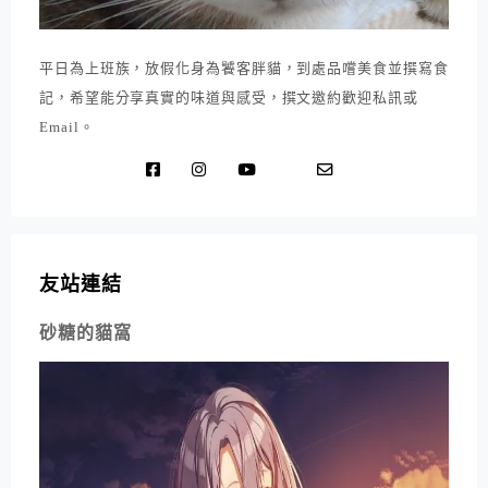
平日為上班族，放假化身為饕客胖貓，到處品嚐美食並撰寫食
記，希望能分享真實的味道與感受，撰文邀約歡迎私訊或
Email。
友站連結
砂糖的貓窩