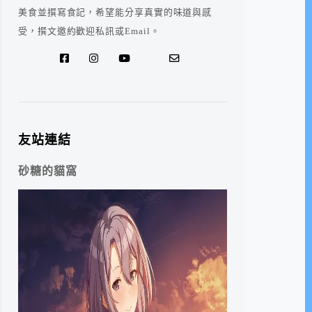
美食並撰寫食記，希望能分享真實的味道與感
受，撰文邀約歡迎私訊或Email。
友站連結
砂糖的貓窩