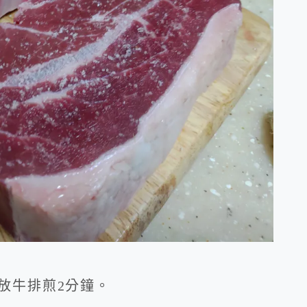
後放牛排煎2分鐘。