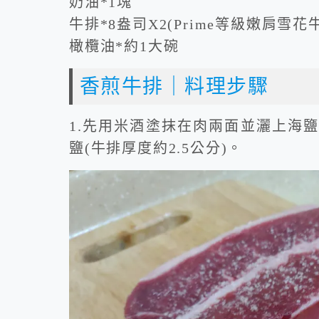
奶油*1塊
牛排*8盎司X2(Prime等級嫩肩雪花牛
橄欖油*約1大碗
香煎牛排｜料理步驟
1.先用米酒塗抹在肉兩面並灑上海
鹽(牛排厚度約2.5公分)。