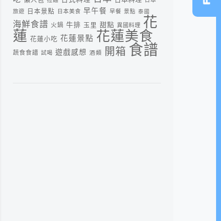
早午餐
日本景點
旅遊
日本美食
早餐
景點
泰國
花
海鮮食譜
牛排
甜點
火鍋
玉里
異國料理
蓮
花蓮美食
花蓮景點
花蓮小吃
食譜
開箱
遊戲感想
蔬食食譜
酒類
試喝