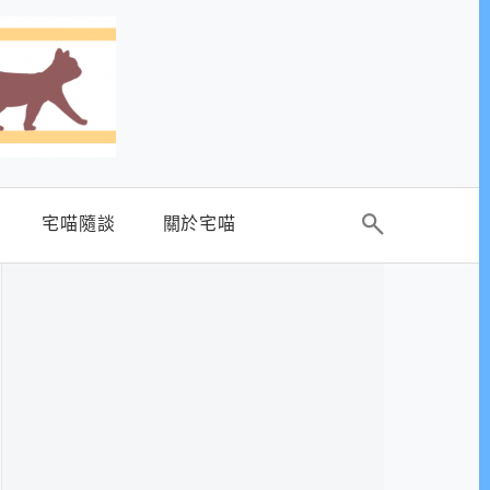
宅喵隨談
關於宅喵