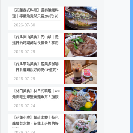
【花蓮泰式料理】長泰滇緬料
理｜檸檬魚竟然只要299元!以
CP值聞名的滇緬餐廳
2026-07-30
【台北圓山美食】円山駅｜走
進日治時期副站長宿舍！享用
美味關東煮與清酒
2026-07-29
【台北車站美食】客美多咖啡
｜日系連鎖說好的高CP值呢?
份量縮水與冷漠服務
2026-07-29
【林口美食】林日式料理｜480
元爽吃生蠔蟹膏鮭魚丼！加飯
續湯免費的高CP值生食專賣店
2026-07-24
【花蓮小吃】葉珍水餃｜特色
龍鬚菜水餃，花蓮上班族的好
選擇
2026-07-24