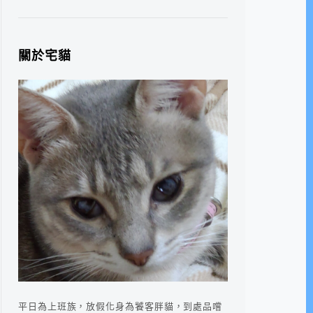
關於宅貓
平日為上班族，放假化身為饕客胖貓，到處品嚐