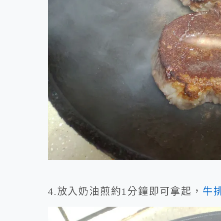
4.放入奶油煎約1分鐘即可拿起，
牛