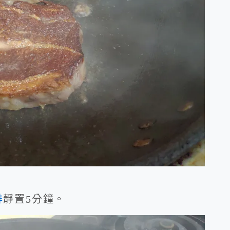
排
靜置5分鐘。