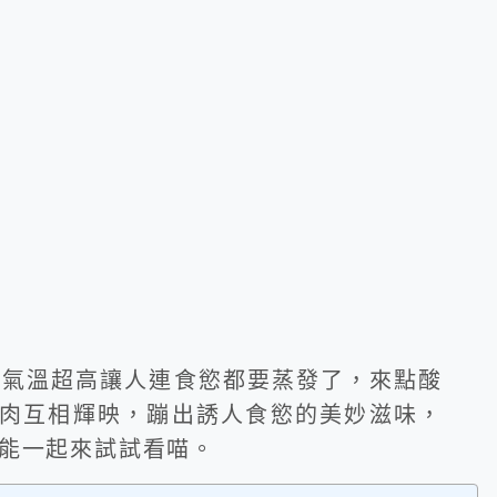
近氣溫超高讓人連食慾都要蒸發了，來點酸
蝦肉互相輝映，蹦出誘人食慾的美妙滋味，
能一起來試試看喵。