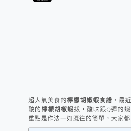
超人氣美食的
檸檬胡椒蝦食譜
，最
酸的
檸檬胡椒蝦
拔，酸味跟Q彈的
重點是作法一如既往的簡單，大家都