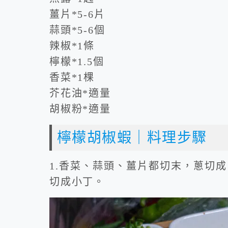
薑片*5-6片
蒜頭*5-6個
辣椒*1條
檸檬*1.5個
香菜*1棵
芥花油*適量
胡椒粉*適量
檸檬胡椒蝦｜料理步驟
1.香菜、蒜頭、薑片都切末，蔥切成
切成小丁。