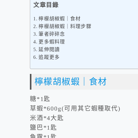
文章目錄
檸檬胡椒蝦｜食材
檸檬胡椒蝦｜料理步驟
筆者碎碎念
更多蝦料理
延伸閱讀
追蹤更多
檸檬胡椒蝦｜食材
糖*1匙
草蝦*600g(可用其它蝦種取代)
米酒*4大匙
鹽巴*1匙
魚露*1匙