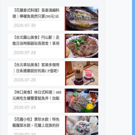
【花蓮泰式料理】長泰滇緬料
理｜檸檬魚竟然只要299元!以
CP值聞名的滇緬餐廳
2026-07-30
【台北圓山美食】円山駅｜走
進日治時期副站長宿舍！享用
美味關東煮與清酒
2026-07-29
【台北車站美食】客美多咖啡
｜日系連鎖說好的高CP值呢?
份量縮水與冷漠服務
2026-07-29
【林口美食】林日式料理｜480
元爽吃生蠔蟹膏鮭魚丼！加飯
續湯免費的高CP值生食專賣店
2026-07-24
【花蓮小吃】葉珍水餃｜特色
龍鬚菜水餃，花蓮上班族的好
選擇
2026-07-24