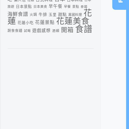
早午餐
日本景點
旅遊
日本美食
早餐
景點
泰國
花
海鮮食譜
牛排
甜點
火鍋
玉里
異國料理
蓮
花蓮美食
花蓮景點
花蓮小吃
食譜
開箱
遊戲感想
蔬食食譜
酒類
試喝