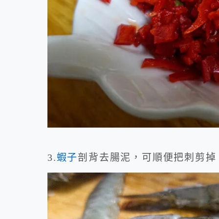
3.
蝦子
剖背去腸泥，可順便把刺剪掉