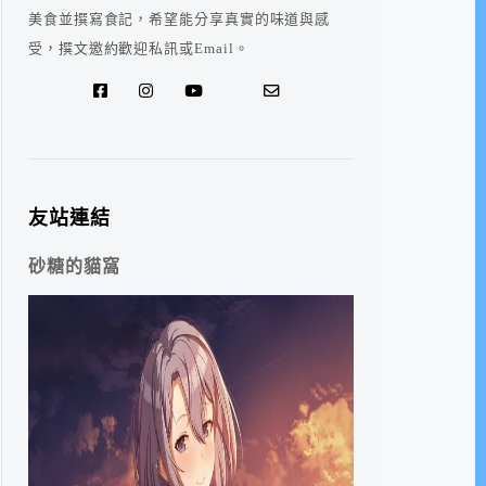
美食並撰寫食記，希望能分享真實的味道與感
受，撰文邀約歡迎私訊或Email。
友站連結
砂糖的貓窩