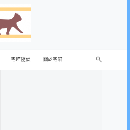
宅喵隨談
關於宅喵