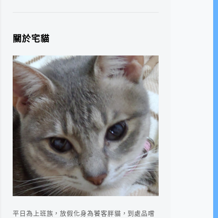
關於宅貓
平日為上班族，放假化身為饕客胖貓，到處品嚐