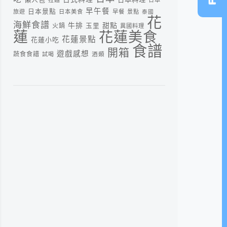
早午餐
日本景點
旅遊
日本美食
早餐
景點
泰國
花
海鮮食譜
牛排
甜點
火鍋
玉里
異國料理
蓮
花蓮美食
花蓮景點
花蓮小吃
食譜
開箱
遊戲感想
蔬食食譜
酒類
試喝