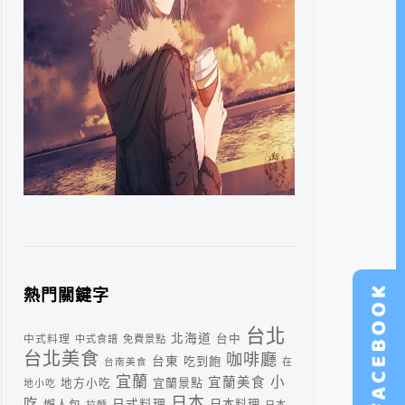
熱門關鍵字
台北
北海道
中式料理
台中
中式食譜
免費景點
台北美食
咖啡廳
台東
吃到飽
台南美食
在
宜蘭
小
宜蘭美食
宜蘭景點
地方小吃
地小吃
日本
吃
日式料理
懶人包
日本料理
拉麵
日本