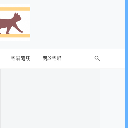
宅喵隨談
關於宅喵