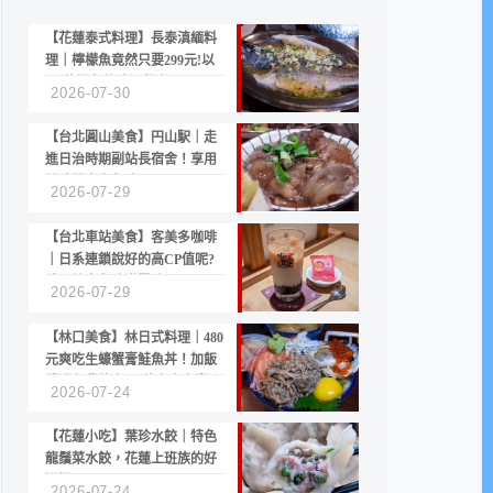
【花蓮泰式料理】長泰滇緬料
理｜檸檬魚竟然只要299元!以
CP值聞名的滇緬餐廳
2026-07-30
【台北圓山美食】円山駅｜走
進日治時期副站長宿舍！享用
美味關東煮與清酒
2026-07-29
【台北車站美食】客美多咖啡
｜日系連鎖說好的高CP值呢?
份量縮水與冷漠服務
2026-07-29
【林口美食】林日式料理｜480
元爽吃生蠔蟹膏鮭魚丼！加飯
續湯免費的高CP值生食專賣店
2026-07-24
【花蓮小吃】葉珍水餃｜特色
龍鬚菜水餃，花蓮上班族的好
選擇
2026-07-24