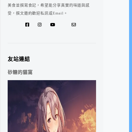
美食並撰寫食記，希望能分享真實的味道與感
受，撰文邀約歡迎私訊或Email。
友站連結
砂糖的貓窩