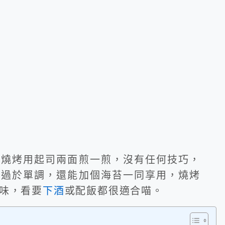
將燒烤用起司兩面煎一煎，沒有任何技巧，
太過於單調，還能加個海苔一同享用，燒烤
味，看要
下酒
或配飯都很適合喵。