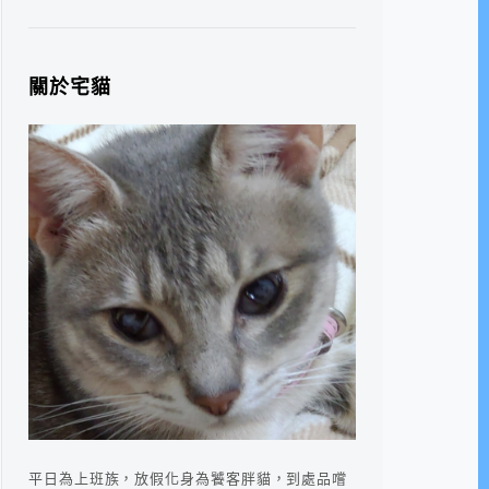
關於宅貓
平日為上班族，放假化身為饕客胖貓，到處品嚐