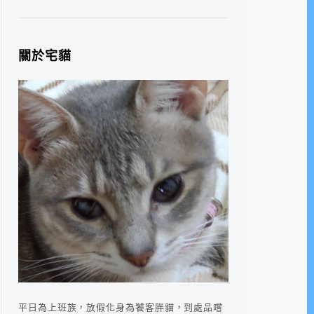
關於宅貓
平日為上班族，放假化身為饕客胖貓，到處品嚐