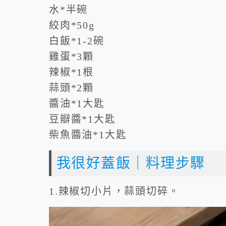
水*半碗
絞肉*50g
白飯*1-2碗
雞蛋*3顆
辣椒*1根
蒜頭*2顆
醬油*1大匙
豆瓣醬*1大匙
柴魚醬油*1大匙
我很好蓋飯｜料理步驟
1.辣椒切小片，蒜頭切碎。