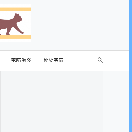
宅喵隨談
關於宅喵