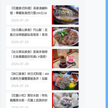
【花蓮泰式料理】長泰滇緬料
理｜檸檬魚竟然只要299元!以
CP值聞名的滇緬餐廳
2026-07-30
【台北圓山美食】円山駅｜走
進日治時期副站長宿舍！享用
美味關東煮與清酒
2026-07-29
【台北車站美食】客美多咖啡
｜日系連鎖說好的高CP值呢?
份量縮水與冷漠服務
2026-07-29
【林口美食】林日式料理｜480
元爽吃生蠔蟹膏鮭魚丼！加飯
續湯免費的高CP值生食專賣店
2026-07-24
【花蓮小吃】葉珍水餃｜特色
龍鬚菜水餃，花蓮上班族的好
選擇
2026-07-24