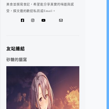
美食並撰寫食記，希望能分享真實的味道與感
受，撰文邀約歡迎私訊或Email。
友站連結
砂糖的貓窩