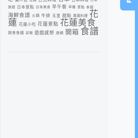
早午餐
日本景點
旅遊
日本美食
早餐
景點
泰國
花
海鮮食譜
牛排
甜點
火鍋
玉里
異國料理
蓮
花蓮美食
花蓮景點
花蓮小吃
食譜
開箱
遊戲感想
蔬食食譜
酒類
試喝