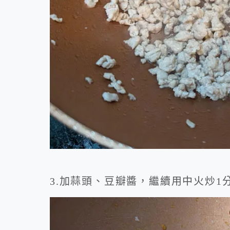
3.加蒜頭、豆瓣醬，繼續用中火炒1