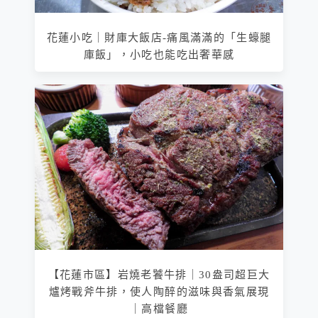
花蓮小吃｜財庫大飯店-痛風滿滿的「生蠔腿
庫飯」，小吃也能吃出奢華感
【花蓮市區】岩燒老饕牛排｜30盎司超巨大
爐烤戰斧牛排，使人陶醉的滋味與香氣展現
｜高檔餐廳