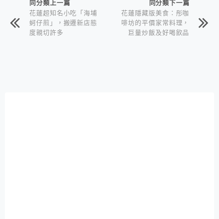
同分類上一篇
同分類下一篇
花蓮超知名小吃「海埔
花蓮隱藏版美食：彤咖
蚵仔煎」，搬遷新店態
啡坊的平價家常料理，
度親切許多
巨量炒飯及好喝飲品