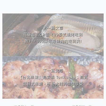
相連文章
上一篇文章
花蓮超高CP值《99泰式燒烤吃到
飽》，399讓你海鮮肉肉吃到爽!
下一篇文章
【台北串燒】鳥貴族 Torikizoku：高質
感日式串燒，不花大錢的愉快享受