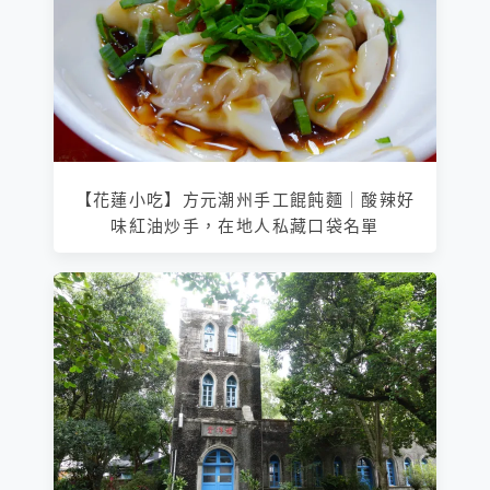
【花蓮小吃】方元潮州手工餛飩麵｜酸辣好
味紅油炒手，在地人私藏口袋名單