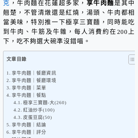
克
，牛肉麵在花蓮超多家，
享牛肉麵
是其中
翹楚，不管清燉還是紅燒，湯頭、牛肉都相
當美味，特別推一下極享三寶麵，同時能吃
到牛肉、牛筋及牛雜，每人消費約在200上
下，吃不夠選大碗準沒錯喵。
文章目錄
享牛肉麵｜餐廳資訊
享牛肉麵｜餐廳環境
享牛肉麵｜菜單
享牛肉麵｜餐點
極享三寶麵-大(260)
紅油炒手(100)
皮蛋豆腐(50)
享牛肉麵｜結論
享牛肉麵｜評分