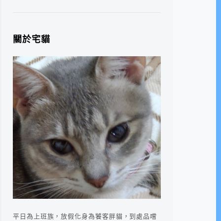
關於宅貓
平日為上班族，放假化身為饕客胖貓，到處品嚐