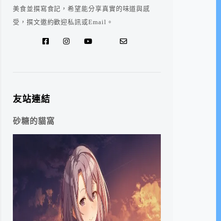
美食並撰寫食記，希望能分享真實的味道與感
受，撰文邀約歡迎私訊或Email。
友站連結
砂糖的貓窩