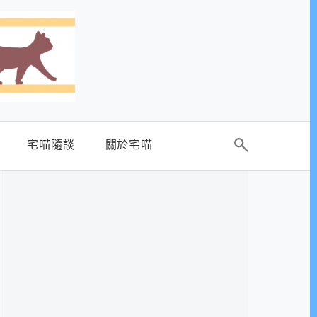
宅喵隨談
關於宅喵