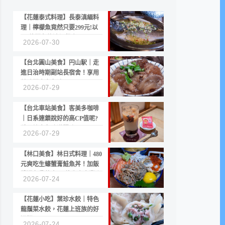
【花蓮泰式料理】長泰滇緬料
理｜檸檬魚竟然只要299元!以
CP值聞名的滇緬餐廳
2026-07-30
【台北圓山美食】円山駅｜走
進日治時期副站長宿舍！享用
美味關東煮與清酒
2026-07-29
【台北車站美食】客美多咖啡
｜日系連鎖說好的高CP值呢?
份量縮水與冷漠服務
2026-07-29
【林口美食】林日式料理｜480
元爽吃生蠔蟹膏鮭魚丼！加飯
續湯免費的高CP值生食專賣店
2026-07-24
【花蓮小吃】葉珍水餃｜特色
龍鬚菜水餃，花蓮上班族的好
選擇
2026-07-24