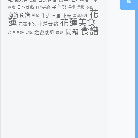
早午餐
日本景點
旅遊
日本美食
早餐
景點
泰國
花
海鮮食譜
牛排
甜點
火鍋
玉里
異國料理
蓮
花蓮美食
花蓮景點
花蓮小吃
食譜
開箱
遊戲感想
蔬食食譜
酒類
試喝