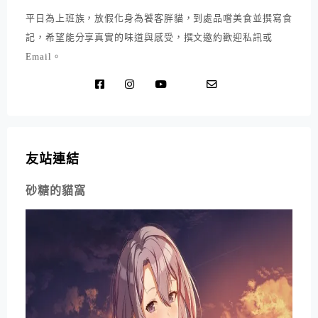
平日為上班族，放假化身為饕客胖貓，到處品嚐美食並撰寫食
記，希望能分享真實的味道與感受，撰文邀約歡迎私訊或
Email。
友站連結
砂糖的貓窩