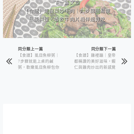
下一篇文章
【食譜】龍鬚菜炒牛肉｜六步驟簡易龍
鬚菜料理，香軟牛肉片相伴超好吃
同分類上一篇
同分類下一篇
【食譜】虱目魚柳粥｜
【食譜】雞裡蹦｜皇帝
7步驟就能上桌的鹹
都稱讚的美好滋味，蝦
粥，軟嫩虱目魚柳包你
仁與雞肉炒出的新感覺
愛上