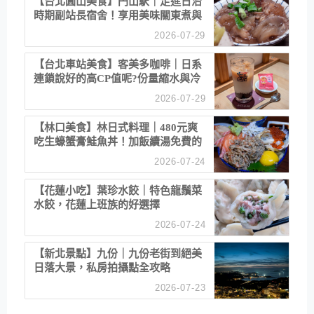
【台北圓山美食】円山駅｜走進日治
時期副站長宿舍！享用美味關東煮與
清酒
2026-07-29
【台北車站美食】客美多咖啡｜日系
連鎖說好的高CP值呢?份量縮水與冷
漠服務
2026-07-29
【林口美食】林日式料理｜480元爽
吃生蠔蟹膏鮭魚丼！加飯續湯免費的
高CP值生食專賣店
2026-07-24
【花蓮小吃】葉珍水餃｜特色龍鬚菜
水餃，花蓮上班族的好選擇
2026-07-24
【新北景點】九份｜九份老街到絕美
日落大景，私房拍攝點全攻略
2026-07-23