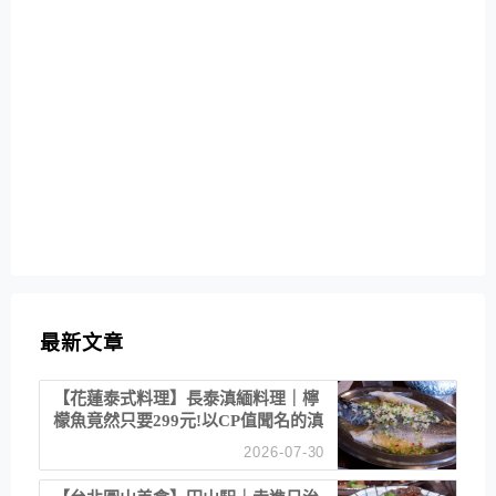
最新文章
【花蓮泰式料理】長泰滇緬料理｜檸
檬魚竟然只要299元!以CP值聞名的滇
緬餐廳
2026-07-30