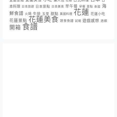
宜蘭美食
日式料理
宜蘭景點
懶人包
日
拉麵
海
早午餐
本料理
日本景點
日本旅遊
日本美食
早餐
景點
泰國
花蓮
鮮食譜
牛排
甜點
花蓮小吃
火鍋
玉里
異國料理
花蓮美食
花蓮景點
遊戲感想
蔬食食譜
酒類
試喝
食譜
開箱