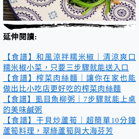
延伸閱讀:
【食譜】和風涼拌糯米椒｜清涼爽口
糯米椒小菜，只要三步驟就能送入口
【食譜】榨菜肉絲麵｜讓你在家也能
做出比小吃店更好吃的榨菜肉絲麵
【食譜】虱目魚柳粥｜7步驟就能上桌
的美味鹹粥
【食譜】干貝炒蘆筍｜超簡單10分鐘
蘆筍料理，翠綠蘆筍與大海芬芳