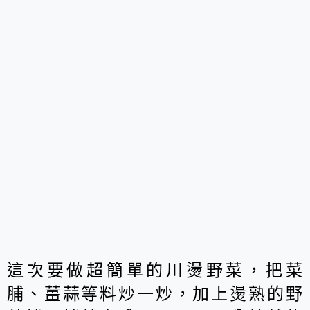
這次要做超簡單的川燙野菜，把菜
脯、薑蒜等料炒一炒，加上燙熟的野