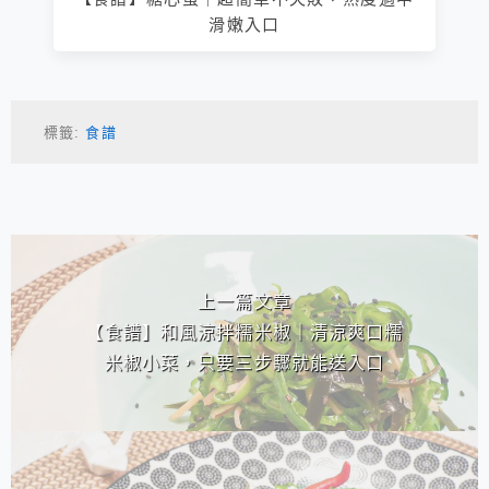
滑嫩入口
標籤:
食譜
相連文章
上一篇文章
【食譜】和風涼拌糯米椒｜清涼爽口糯
米椒小菜，只要三步驟就能送入口