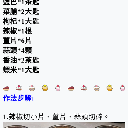
鹽巴*1茶匙
菜脯*2大匙
枸杞*1大匙
辣椒*1根
薑片*6片
蒜頭*4顆
香油*2茶匙
蝦米*1大匙
作法步驟:
1.辣椒切小片、薑片、蒜頭切碎。