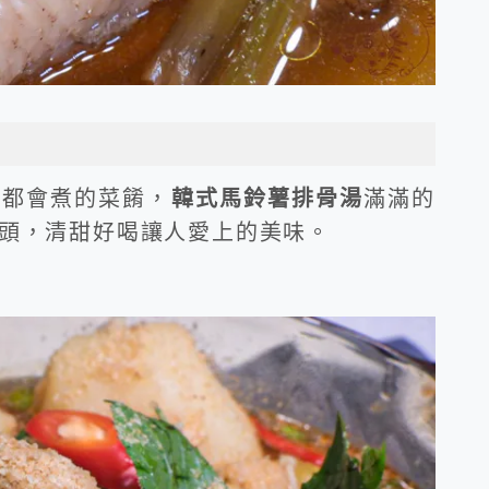
媽都會煮的菜餚，
韓式馬鈴薯排骨湯
滿滿的
頭，清甜好喝讓人愛上的美味。