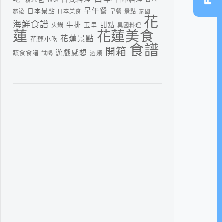
早午餐
日本景點
旅遊
日本美食
早餐
景點
泰國
花
海鮮食譜
牛排
甜點
火鍋
玉里
異國料理
蓮
花蓮美食
花蓮景點
花蓮小吃
食譜
開箱
遊戲感想
蔬食食譜
酒類
試喝