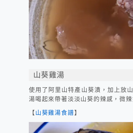
山葵雞湯
使用了阿里山特產山葵漬，加上放
湯喝起來帶著淡淡山葵的辣感，微辣
【
山葵雞湯食譜
】