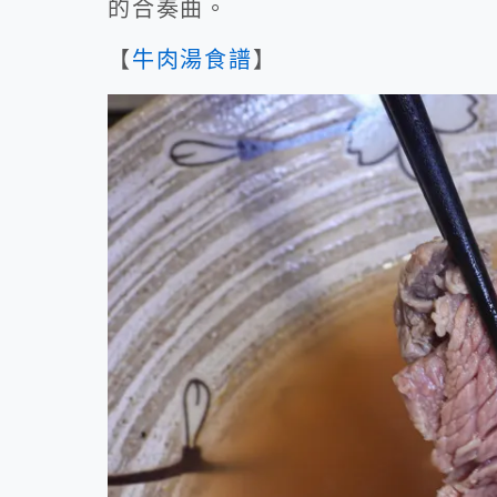
的合奏曲。
【
牛肉湯食譜
】