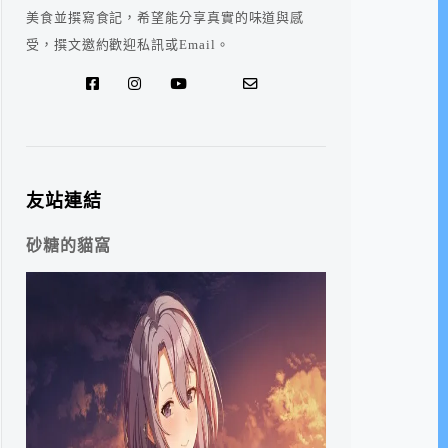
美食並撰寫食記，希望能分享真實的味道與感
受，撰文邀約歡迎私訊或Email。
友站連結
砂糖的貓窩