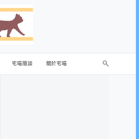
宅喵隨談
關於宅喵