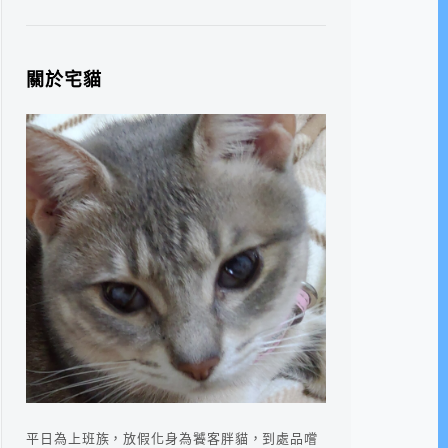
關於宅貓
平日為上班族，放假化身為饕客胖貓，到處品嚐