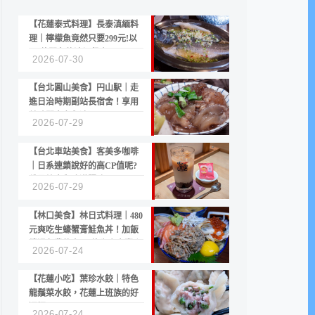
【花蓮泰式料理】長泰滇緬料
理｜檸檬魚竟然只要299元!以
CP值聞名的滇緬餐廳
2026-07-30
【台北圓山美食】円山駅｜走
進日治時期副站長宿舍！享用
美味關東煮與清酒
2026-07-29
【台北車站美食】客美多咖啡
｜日系連鎖說好的高CP值呢?
份量縮水與冷漠服務
2026-07-29
【林口美食】林日式料理｜480
元爽吃生蠔蟹膏鮭魚丼！加飯
續湯免費的高CP值生食專賣店
2026-07-24
【花蓮小吃】葉珍水餃｜特色
龍鬚菜水餃，花蓮上班族的好
選擇
2026-07-24