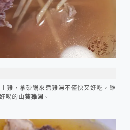
山土雞，拿砂鍋來煮雞湯不僅快又好吃，雞
好喝的
山葵雞湯
。