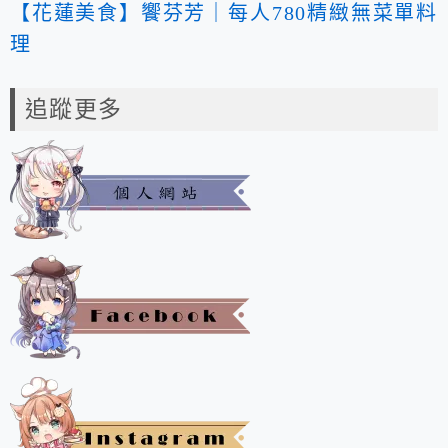
【花蓮美食】饗芬芳｜每人780精緻無菜單料
理
追蹤更多