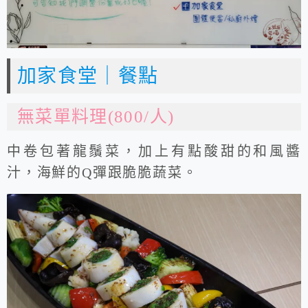
加家食堂｜餐點
無菜單料理(800/人)
中卷包著龍鬚菜，加上有點酸甜的和風醬
汁，海鮮的Q彈跟脆脆蔬菜。