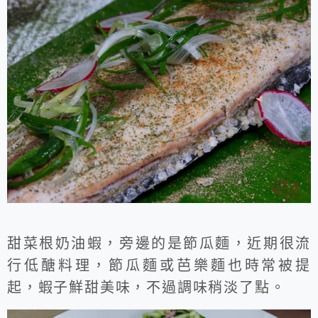
甜菜根奶油蝦，旁邊的是節瓜麵，近期很流
行低醣料理，節瓜麵或芭樂麵也時常被提
起，蝦子鮮甜美味，不過調味稍淡了點。