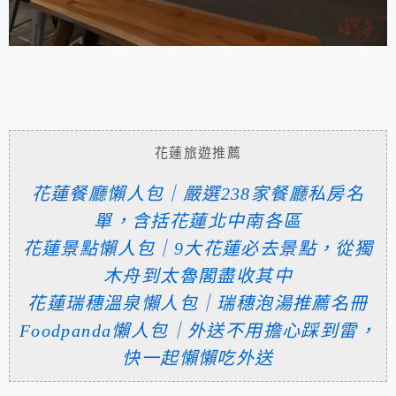
花蓮旅遊推薦
花蓮餐廳懶人包｜嚴選238家餐廳私房名
單，含括花蓮北中南各區
花蓮景點懶人包｜9大花蓮必去景點，從獨
木舟到太魯閣盡收其中
花蓮瑞穗溫泉懶人包｜瑞穗泡湯推薦名冊
Foodpanda懶人包｜外送不用擔心踩到雷，
快一起懶懶吃外送