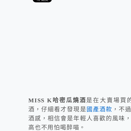
MISS K哈密瓜燒酒
是在大賣場買
酒，仔細看才發現是
國產酒款
，不
酒感，相信會是年輕人喜歡的風味
高也不用怕喝醉喵。