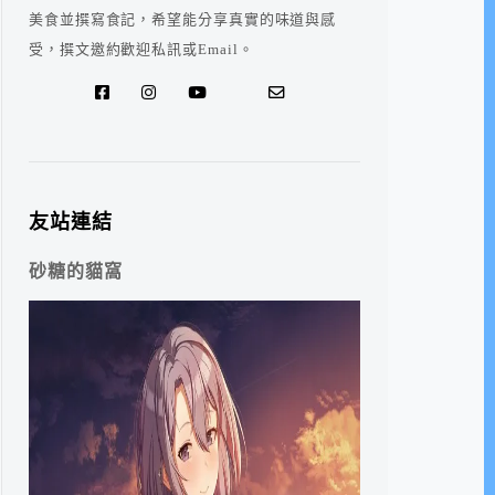
美食並撰寫食記，希望能分享真實的味道與感
受，撰文邀約歡迎私訊或Email。
友站連結
砂糖的貓窩