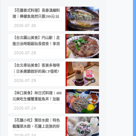
【花蓮泰式料理】長泰滇緬料
理｜檸檬魚竟然只要299元!以
CP值聞名的滇緬餐廳
2026-07-30
【台北圓山美食】円山駅｜走
進日治時期副站長宿舍！享用
美味關東煮與清酒
2026-07-29
【台北車站美食】客美多咖啡
｜日系連鎖說好的高CP值呢?
份量縮水與冷漠服務
2026-07-29
【林口美食】林日式料理｜480
元爽吃生蠔蟹膏鮭魚丼！加飯
續湯免費的高CP值生食專賣店
2026-07-24
【花蓮小吃】葉珍水餃｜特色
龍鬚菜水餃，花蓮上班族的好
選擇
2026-07-24