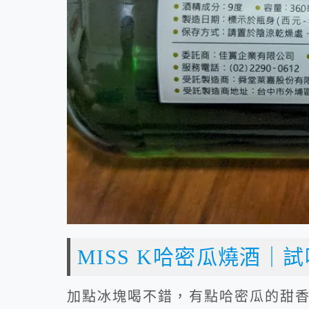
MISS K哈密瓜燒酒｜試
加點冰塊喝不錯，有點哈密瓜的甜