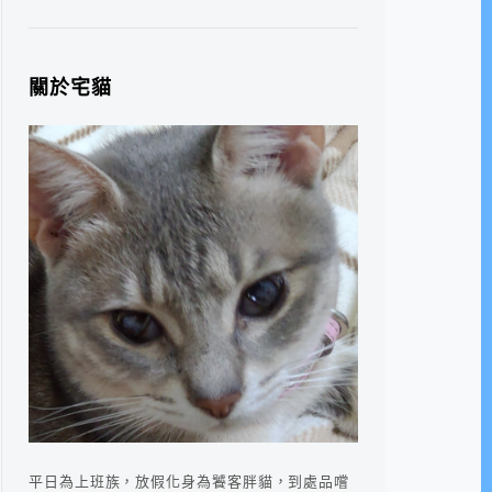
關於宅貓
平日為上班族，放假化身為饕客胖貓，到處品嚐