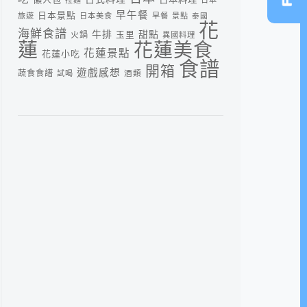
早午餐
日本景點
旅遊
日本美食
早餐
景點
泰國
花
海鮮食譜
牛排
甜點
火鍋
玉里
異國料理
蓮
花蓮美食
花蓮景點
花蓮小吃
食譜
開箱
遊戲感想
蔬食食譜
酒類
試喝