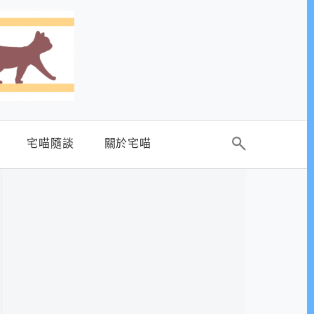
宅喵隨談
關於宅喵