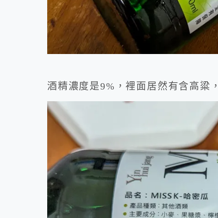
酒精濃度是9%，裡面居然有含高粱