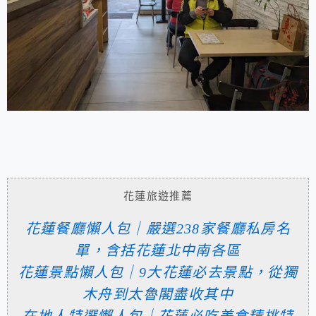
花蓮旅遊推薦
花蓮餐廳懶人包｜嚴選238家餐廳私房名
單，含括花蓮北中南各區
花蓮景點懶人包｜9大花蓮必去景點，從獨
木舟到太魯閣盡收其中