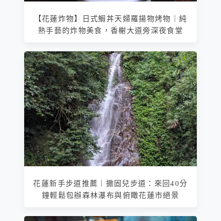
【花蓮炸物】日式鰕丼天婦羅揚物烤物｜純
熟手藝的炸物美食，香榭大道旁深夜食堂
花蓮新手步道推薦｜撒固兒步道：來回40分
鐘輕鬆包辦森林瀑布與俯瞰花蓮市絕景