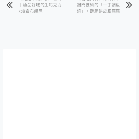
｜極品好吃的生巧克力
獨門技術的「一丁鯛魚
x熔岩布朗尼
燒」，酥脆餅皮跟滿滿
內餡