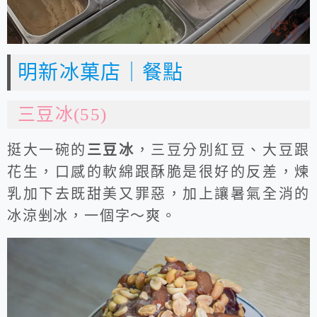
明新冰菓店｜餐點
三豆冰(55)
挺大一碗的
三豆冰
，三豆分別紅豆、大豆跟
花生，口感的軟綿跟酥脆是很好的反差，煉
乳加下去既甜美又罪惡，加上讓暑氣全消的
冰涼剉冰，一個字～爽。