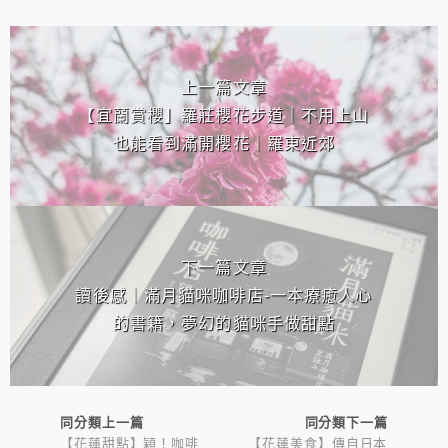
相連文章
上一篇文章
【宜蘭賞櫻】羅莊櫻花步道｜不用上山
也能看到滿開櫻花｜羅東近郊
下一篇文章
讀後感｜滿月貓咪咖啡店-一本療癒人心
的書籍，夢幻的貓咪手做甜點
同分類上一篇
同分類下一篇
【花蓮甜點】穎！咖啡
【花蓮美食】傳自日本