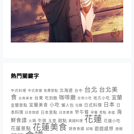
熱門關鍵字
台北
台北美
北海道
中式料理
台中
中式食譜
免費景點
食
咖啡廳
宜蘭
台東
吃到飽
地方小吃
台南美食
在地小吃
日本
小吃
宜蘭美食
日式料理
宜蘭景點
懶人包
日
拉麵
海
早午餐
本料理
日本景點
日本旅遊
日本美食
早餐
景點
泰國
花蓮
鮮食譜
牛排
甜點
花蓮小吃
火鍋
玉里
異國料理
花蓮美食
花蓮景點
遊戲感想
蔬食食譜
酒類
試喝