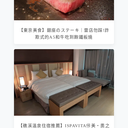
【東京美食】銀座のステーキ｜雷店勿踩!詐
欺式的A5和牛吃到飽鐵板燒
【礁溪溫泉住宿推薦】ISPAVITA佧美‧奧之