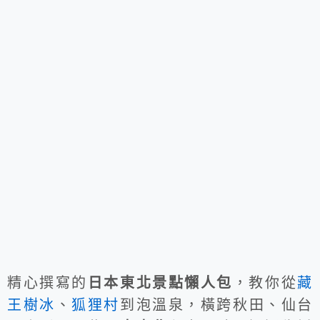
精心撰寫的
日本東北景點懶人包
，教你從
藏
王樹冰
、
狐狸村
到泡溫泉，橫跨秋田、仙台