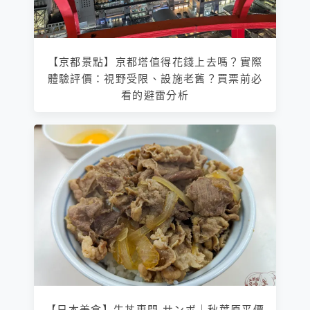
【京都景點】京都塔值得花錢上去嗎？實際
體驗評價：視野受限、設施老舊？買票前必
看的避雷分析
【日本美食】牛丼専門 サンボ｜秋葉原平價