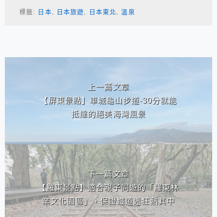
標籤:
日本
,
日本旅遊
,
日本東北
,
溫泉
相連文章
上一篇文章
【屏東景點】車城龜山步道-30分就能
抵達的絕美海灣風景
下一篇文章
【羅東景點】適合親子同遊的「羅東林
業文化園區」，保證鐵道迷狂熱其中