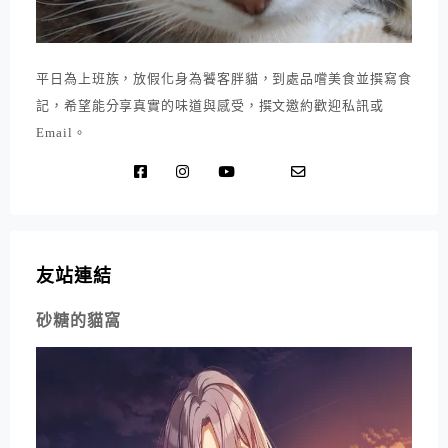
平日為上班族，放假化身為饕客胖貓，到處品嚐美食並撰寫食
記，希望能分享真實的味道與感受，撰文邀約歡迎私訊或
Email。
友站連結
砂糖的貓窩