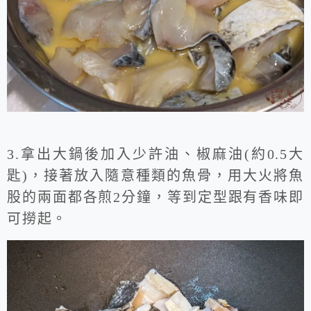
3.拿出大鍋後加入少許油、椒麻油(約0.5大
匙)，接著放入隨意種類的魚骨，用大火將魚
股的兩面都各煎2分鐘，等到定型跟有香味即
可撈起。