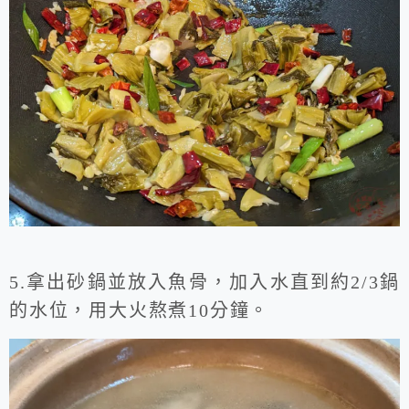
5.拿出砂鍋並放入魚骨，加入水直到約2/3鍋
的水位，用大火熬煮10分鐘。