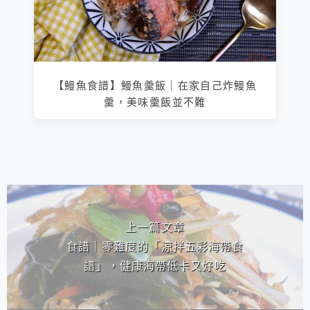
【鰻魚食譜】鰻魚羹飯｜在家自己炸鰻魚
羹，美味羹飯並不難
相連文章
上一篇文章
食譜｜零難度的「涼拌五彩海帶食
譜」，健康海帶低卡又好吃