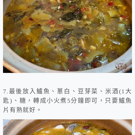
7.最後放入鱸魚、蔥白、豆芽菜、米酒(1大
匙)、糖，轉成小火煮5分鐘即可，只要鱸魚
片有熟就好。