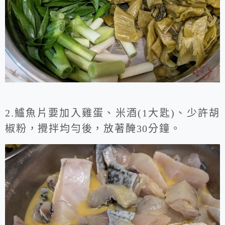
2.鱸魚片要加入雞蛋、米酒(1大匙)、少許胡
椒粉，攪拌均勻後，放著醃30分鐘。