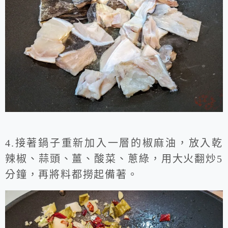
4.接著鍋子重新加入一層的椒麻油，放入乾
辣椒、蒜頭、薑、酸菜、蔥綠，用大火翻炒5
分鐘，再將料都撈起備著。