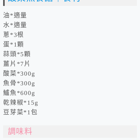
油*適量
水*適量
蔥*3根
蛋*1顆
蒜頭*5顆
薑片*7片
酸菜*300g
魚骨*300g
鱸魚*600g
乾辣椒*15g
豆芽菜*1包
調味料