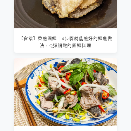
【食譜】香煎圓鱈｜4步驟就能煎好的鱈魚做
法，Q彈細緻的圓鱈料理