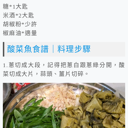
糖*1大匙
米酒*2大匙
胡椒粉*少許
椒麻油*適量
酸菜魚食譜｜料理步驟
1.蔥切成大段，記得把蔥白跟蔥綠分開，酸
菜切成大片，蒜頭、薑片切碎。