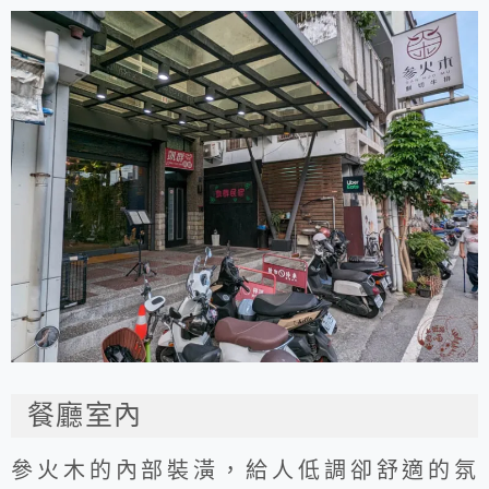
餐廳室內
參火木的內部裝潢，給人低調卻舒適的氛