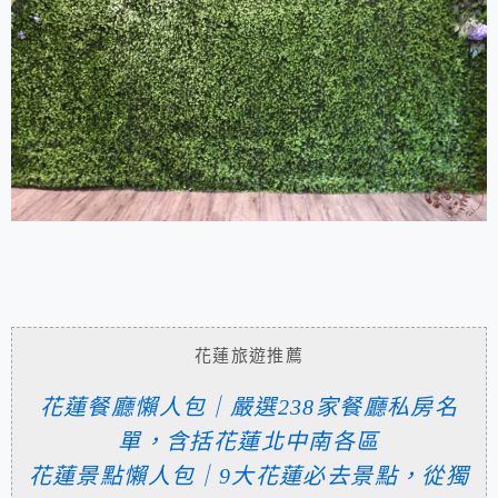
花蓮旅遊推薦
花蓮餐廳懶人包｜嚴選238家餐廳私房名
單，含括花蓮北中南各區
花蓮景點懶人包｜9大花蓮必去景點，從獨