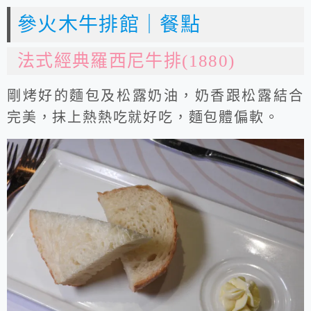
參火木牛排館｜餐點
法式經典羅西尼牛排(1880)
剛烤好的麵包及松露奶油，奶香跟松露結合
完美，抹上熱熱吃就好吃，麵包體偏軟。