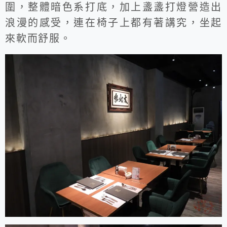
圍，整體暗色系打底，加上盞盞打燈營造出
浪漫的感受，連在椅子上都有著講究，坐起
來軟而舒服。