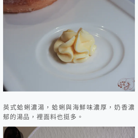
英式蛤蜊濃湯，蛤蜊與海鮮味濃厚，奶香濃
郁的湯品，裡面料也挺多。