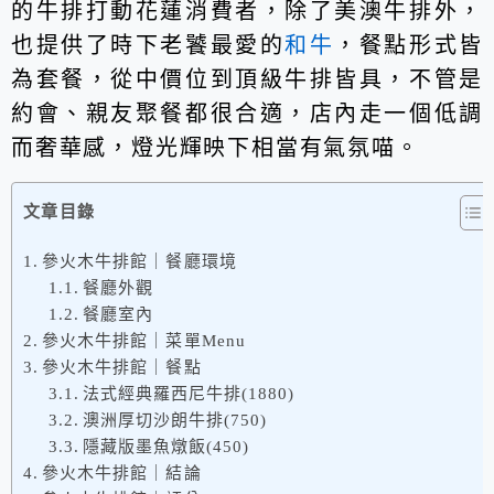
的牛排打動花蓮消費者，除了美澳牛排外，
也提供了時下老饕最愛的
和牛
，餐點形式皆
為套餐，從中價位到頂級牛排皆具，不管是
約會、親友聚餐都很合適，店內走一個低調
而奢華感，燈光輝映下相當有氣氛喵。
文章目錄
參火木牛排館｜餐廳環境
餐廳外觀
餐廳室內
參火木牛排館｜菜單Menu
參火木牛排館｜餐點
法式經典羅西尼牛排(1880)
澳洲厚切沙朗牛排(750)
隱藏版墨魚燉飯(450)
參火木牛排館｜結論