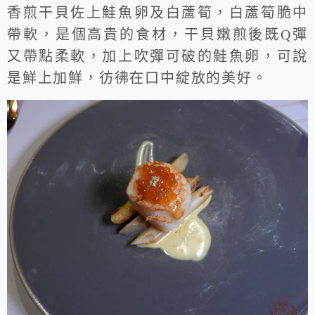
香煎干貝佐上鮭魚卵及白蘆筍，白蘆筍脆中
帶軟，是個高貴的食材，干貝嫩煎後既Q彈
又帶點柔軟，加上吹彈可破的鮭魚卵，可說
是鮮上加鮮，彷彿在口中綻放的美好。