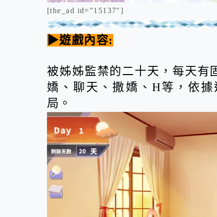
[the_ad id=”15137″]
▶遊戲內容:
被姊姊監禁的二十天，每天有
嬌、聊天、撒嬌、H等，依據
局。