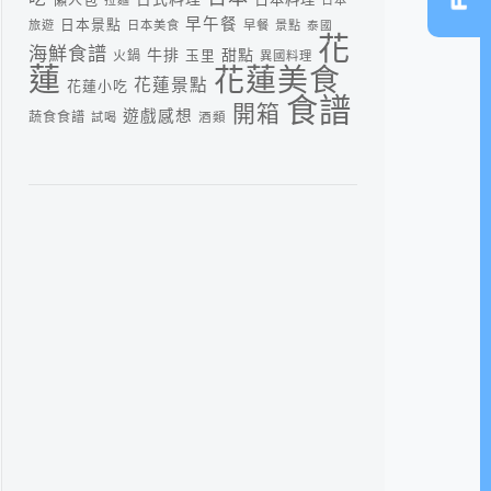
早午餐
日本景點
旅遊
日本美食
早餐
景點
泰國
花
海鮮食譜
牛排
甜點
火鍋
玉里
異國料理
蓮
花蓮美食
花蓮景點
花蓮小吃
食譜
開箱
遊戲感想
蔬食食譜
酒類
試喝