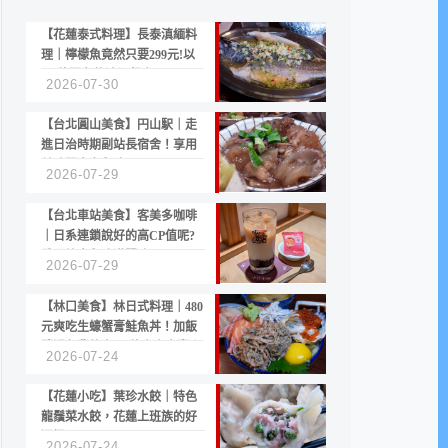
【花蓮泰式料理】長泰滇緬料
理｜檸檬魚竟然只要299元!以
CP值聞名的滇緬餐廳
2026-07-30
【台北圓山美食】円山駅｜走
進日治時期副站長宿舍！享用
美味關東煮與清酒
2026-07-29
【台北車站美食】客美多咖啡
｜日系連鎖說好的高CP值呢?
份量縮水與冷漠服務
2026-07-29
【林口美食】林日式料理｜480
元爽吃生蠔蟹膏鮭魚丼！加飯
續湯免費的高CP值生食專賣店
2026-07-24
【花蓮小吃】葉珍水餃｜特色
龍鬚菜水餃，花蓮上班族的好
選擇
2026-07-24