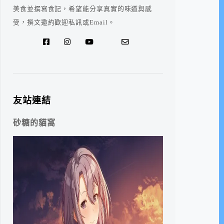
美食並撰寫食記，希望能分享真實的味道與感
受，撰文邀約歡迎私訊或Email。
友站連結
砂糖的貓窩