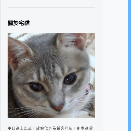
關於宅貓
平日為上班族，放假化身為饕客胖貓，到處品嚐