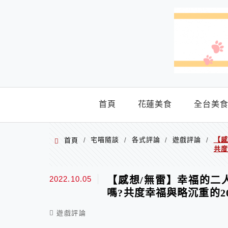
menu
首頁
花蓮美食
全台美
宅喵隨談
各式評論
遊戲評論
【感
首頁
/
/
/
/
共度
2022.10.05
【感想/無雷】幸福的二
嗎?共度幸福與略沉重的2
遊戲評論