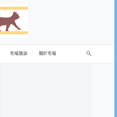
宅喵隨談
關於宅喵