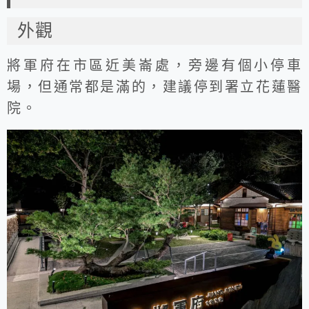
外觀
將軍府在市區近美崙處，旁邊有個小停車
場，但通常都是滿的，建議停到署立花蓮醫
院。