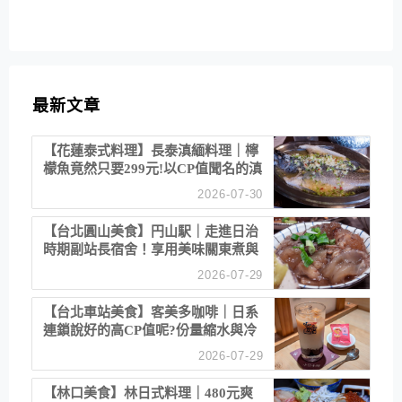
最新文章
【花蓮泰式料理】長泰滇緬料理｜檸
檬魚竟然只要299元!以CP值聞名的滇
緬餐廳
2026-07-30
【台北圓山美食】円山駅｜走進日治
時期副站長宿舍！享用美味關東煮與
清酒
2026-07-29
【台北車站美食】客美多咖啡｜日系
連鎖說好的高CP值呢?份量縮水與冷
漠服務
2026-07-29
【林口美食】林日式料理｜480元爽