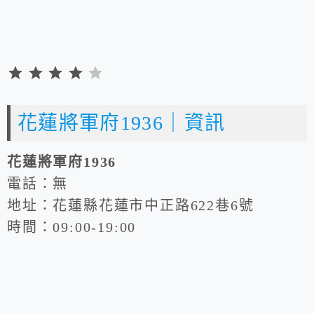
評
分
花蓮將軍府1936｜資訊
：
4
花蓮將軍府1936
分
電話：無
，
地址：花蓮縣花蓮市中正路622巷6號
滿
時間：09:00-19:00
分
為
5
。