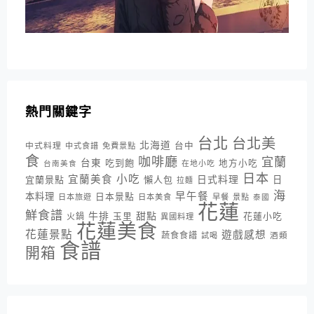
熱門關鍵字
台北
台北美
北海道
中式料理
台中
中式食譜
免費景點
食
咖啡廳
宜蘭
台東
吃到飽
地方小吃
台南美食
在地小吃
日本
小吃
宜蘭美食
日式料理
宜蘭景點
懶人包
日
拉麵
海
早午餐
本料理
日本景點
日本旅遊
日本美食
早餐
景點
泰國
花蓮
鮮食譜
牛排
甜點
花蓮小吃
火鍋
玉里
異國料理
花蓮美食
花蓮景點
遊戲感想
蔬食食譜
酒類
試喝
食譜
開箱