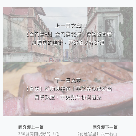
相連文章
上一篇文章
【金門景點】金門模範街｜保留復古老
紅磚房的老街，既好拍又好好逛
下一篇文章
【食譜】煎肋眼牛排｜平底鍋就能煎出
目標熟度，不失敗牛排料理法
同分類上一篇
同分類下一篇
360度開闊視野的「花
【花蓮富里】六十石山