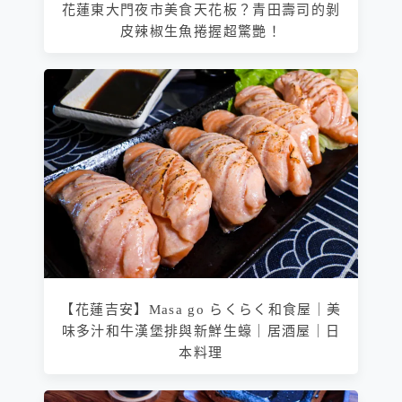
花蓮東大門夜市美食天花板？青田壽司的剝
皮辣椒生魚捲握超驚艷！
【花蓮吉安】Masa go らくらく和食屋｜美
味多汁和牛漢堡排與新鮮生蠔｜居酒屋｜日
本料理