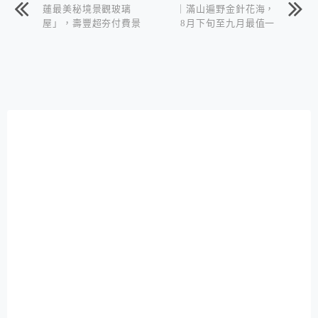
蓮最美秘境景觀玻璃
｜滿山遍野金針花海，
屋」，壽豐超夯付費景
8月下旬至九月最值一
點
看