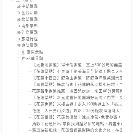
中部景點
全台活動
北部景點
南部景點
外島景點
旅遊行程
東部景點
臺東景點
花蓮景點
【太魯閣步道】得卡倫步道｜直上300公尺的無盡階梯
【花蓮景點】七星潭｜絕美海景全紀錄！遇見太平洋極
【花蓮小百岳】鯉魚山步道｜將鯉魚潭絕美湖景盡收眼
【壽豐景點】鈺展苗圃｜花蓮的落羽松小秘境，門票50
花蓮新手步道推薦｜撒固兒步道：來回40分鐘輕鬆包
【花蓮景點】新光兆豐休閒農場好玩嗎？門票、交通、
【花蓮步道】米棧古道｜走入193縣道上的「挑夫之路
花蓮「大石鼻山步道」攻略：15分鐘攻頂遠眺太平洋
【花蓮景點】花蓮美術館｜涼爽冷氣x免費參觀，展覽
攝影｜花蓮日出-帶你找到超好拍的地點，看盡東海岸
舊車站新風貌：花蓮鐵道電影院的文化之旅，在車站中