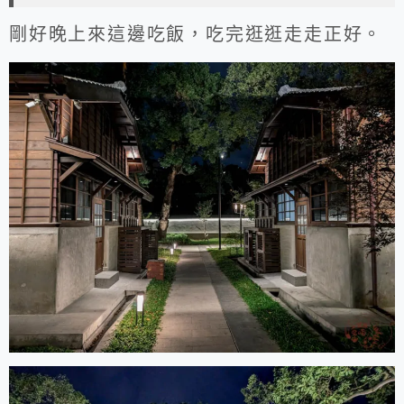
剛好晚上來這邊吃飯，吃完逛逛走走正好。