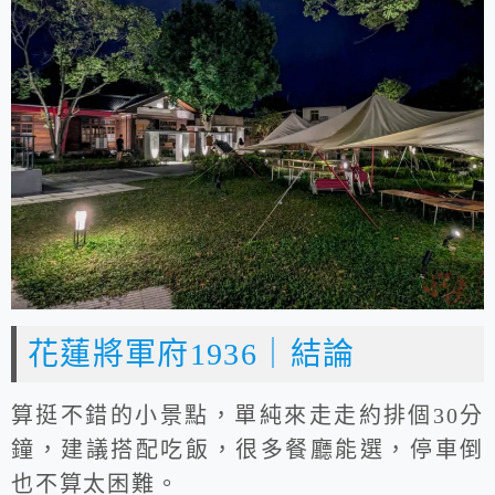
花蓮將軍府1936｜結論
算挺不錯的小景點，單純來走走約排個30分
鐘，建議搭配吃飯，很多餐廳能選，停車倒
也不算太困難。