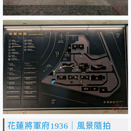
花蓮將軍府1936｜風景隨拍