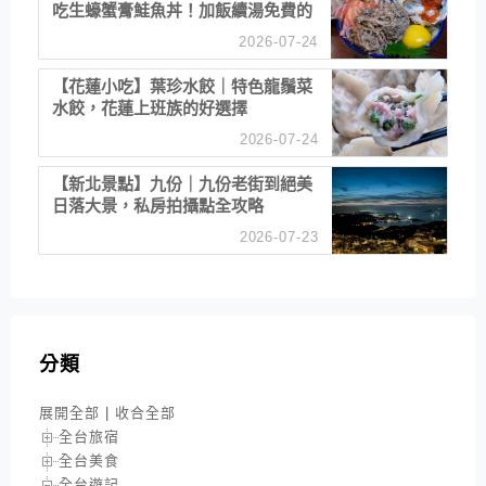
吃生蠔蟹膏鮭魚丼！加飯續湯免費的
高CP值生食專賣店
2026-07-24
【花蓮小吃】葉珍水餃｜特色龍鬚菜
水餃，花蓮上班族的好選擇
2026-07-24
【新北景點】九份｜九份老街到絕美
日落大景，私房拍攝點全攻略
2026-07-23
分類
展開全部
|
收合全部
全台旅宿
全台美食
全台遊記