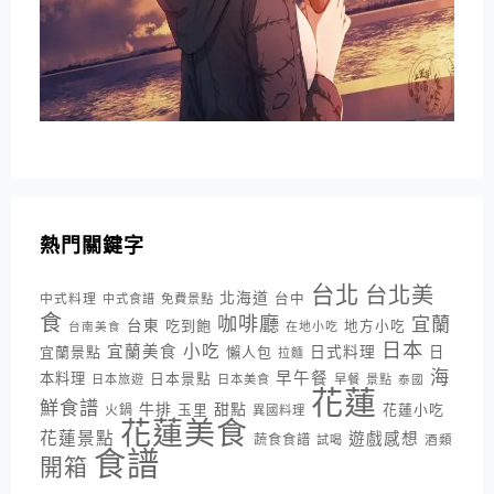
熱門關鍵字
台北
台北美
北海道
中式料理
台中
中式食譜
免費景點
食
咖啡廳
宜蘭
台東
吃到飽
地方小吃
台南美食
在地小吃
日本
小吃
宜蘭美食
日式料理
宜蘭景點
懶人包
日
拉麵
海
早午餐
本料理
日本景點
日本旅遊
日本美食
早餐
景點
泰國
花蓮
鮮食譜
牛排
甜點
花蓮小吃
火鍋
玉里
異國料理
花蓮美食
花蓮景點
遊戲感想
蔬食食譜
酒類
試喝
食譜
開箱