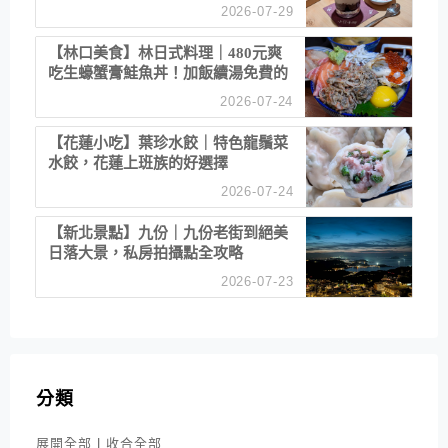
漠服務
2026-07-29
【林口美食】林日式料理｜480元爽
吃生蠔蟹膏鮭魚丼！加飯續湯免費的
高CP值生食專賣店
2026-07-24
【花蓮小吃】葉珍水餃｜特色龍鬚菜
水餃，花蓮上班族的好選擇
2026-07-24
【新北景點】九份｜九份老街到絕美
日落大景，私房拍攝點全攻略
2026-07-23
分類
展開全部
|
收合全部