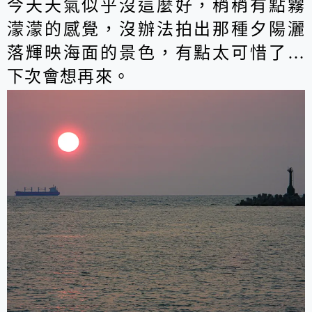
今天天氣似乎沒這麼好，稍稍有點霧
濛濛的感覺，沒辦法拍出那種夕陽灑
落輝映海面的景色，有點太可惜了…
下次會想再來。