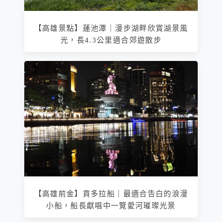
【高雄景點】蓮池潭｜漫步湖畔欣賞湖景風
光，長4.3公里適合郊遊散步
【高雄前金】貢多拉船｜最適合告白的浪漫
小船，船長獻唱中一覽愛河璀璨光景