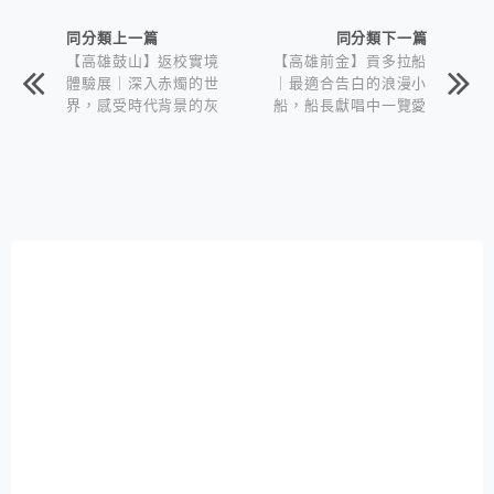
同分類上一篇
同分類下一篇
【高雄鼓山】返校實境
【高雄前金】貢多拉船
體驗展｜深入赤燭的世
｜最適合告白的浪漫小
界，感受時代背景的灰
船，船長獻唱中一覽愛
暗與恐怖｜駁二特區
河璀璨光景