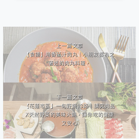
相連文章
上一篇文章
【食譜】塔香茄汁肉丸｜小朋友都為之
著迷的肉丸料理，
下一篇文章
【花蓮市區】一旬野鍋13路｜講究肉品
X天然野菜的美味火鍋，讓你吃的健康
又安心