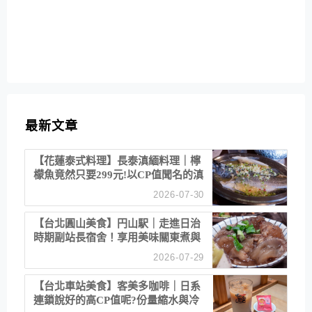
最新文章
【花蓮泰式料理】長泰滇緬料理｜檸
檬魚竟然只要299元!以CP值聞名的滇
緬餐廳
2026-07-30
【台北圓山美食】円山駅｜走進日治
時期副站長宿舍！享用美味關東煮與
清酒
2026-07-29
【台北車站美食】客美多咖啡｜日系
連鎖說好的高CP值呢?份量縮水與冷