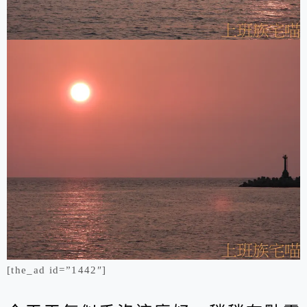
[the_ad id=”1442″]