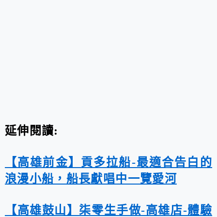
延伸閱讀:
【高雄前金】貢多拉船-最適合告白的
浪漫小船，船長獻唱中一覽愛河
【高雄鼓山】柒零生手做-高雄店-體驗