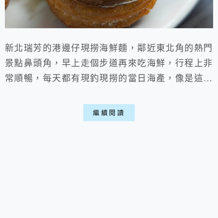
新北瑞芳的港邊仔現撈海鮮麵，鄰近東北角的熱門
景點鼻頭角，早上走個步道再來吃海鮮，行程上非
常順暢，每天都有現釣現撈的當日海產，像是這次
就有軟絲跟海魚，想吃生猛海鮮又不想花大錢嗎?
港邊仔會是個好選擇，炒飯跟湯麵都不錯，海鮮新
繼續閱讀
鮮簡單弄就很好吃，跟朋友兩人吃不到1000元，
以海鮮來說相對實惠摟。