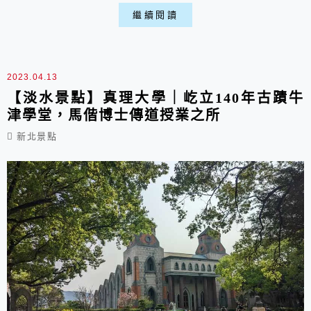
們，富基漁港另一區就有餐廳可以直接代客料理，
繼續閱讀
每次吃起來雖說貴但還是很滿足，畢竟海鮮好吃是
最重要的喵。
2023.04.13
【淡水景點】真理大學｜屹立140年古蹟牛
津學堂，馬偕博士傳道授業之所
新北景點