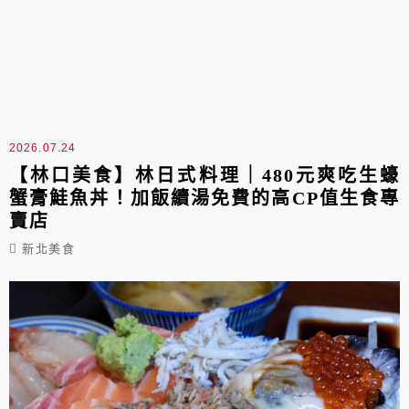
2026.07.24
【林口美食】林日式料理｜480元爽吃生蠔
蟹膏鮭魚丼！加飯續湯免費的高CP值生食專
賣店
新北美食