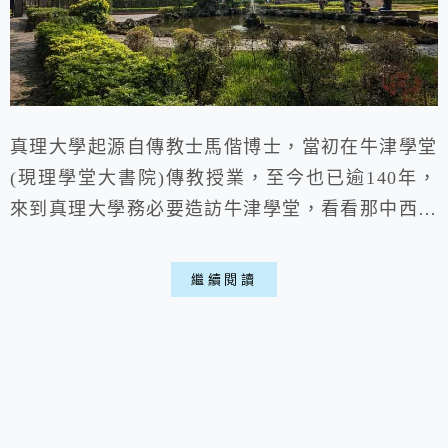
真理大學起源自傳教士馬偕博士，當初在牛津學堂
(現理學堂大書院)傳教授業，至今也已逾140年，
來到真理大學務必要造訪牛津學堂，看看那中西融
合的建築工藝，正是馬偕教授提倡的中西文化融
合，還有翠綠的林木與湖泊，相當棒的校園氛圍，
繼續閱讀
是個適合休憩的淡水景點，但也要注意別打擾到學
生喵。