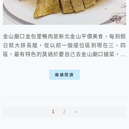
金山廟口金包里鴨肉是新北金山平價美食，每到假
日就大排長龍，從以前一個座位區到現在三、四
區，最有特色的莫過於要自己去金山廟口搶菜，人
擠人拿回菜盤、鴨肉就可以回去座位區大快朵頤，
便宜好吃的熱炒跟軟嫩鴨肉，金山鴨肉會這麼熱門
繼續閱讀
也不是沒理由喵。
1
2
»