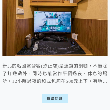
新北的戰國鯊發客(汐止店)是連鎖的網咖，不過除
了打遊戲外，同時也能當作平價過夜、休息的場
所，12小時過夜的和式包廂在500元上下，有地方
洗澡、睡覺、吃吃喝喝及玩遊戲，電腦有4060顯
示卡、電腦設備也很新，低消50元有免費炸物跟
繼續閱讀
飲料，是一個假日耍廢的好去處，不過網咖過夜就