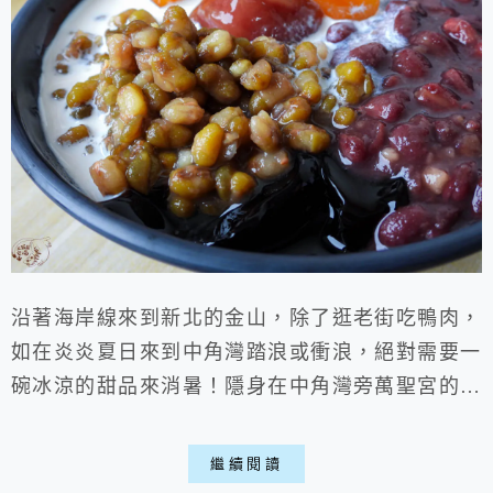
沿著海岸線來到新北的金山，除了逛老街吃鴨肉，
如在炎炎夏日來到中角灣踏浪或衝浪，絕對需要一
碗冰涼的甜品來消暑！隱身在中角灣旁萬聖宮的這
家「山水-豆花 仙草」，僅在假日限定營業的隱藏
版甜品店。別看它店面小巧低調，這裡主打純手工
繼續閱讀
製作的綿軟豆花與滑嫩仙草凍，不論冬冷夏熱，都