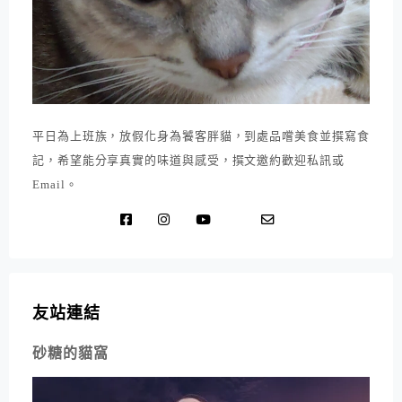
平日為上班族，放假化身為饕客胖貓，到處品嚐美食並撰寫食
記，希望能分享真實的味道與感受，撰文邀約歡迎私訊或
Email。
友站連結
砂糖的貓窩