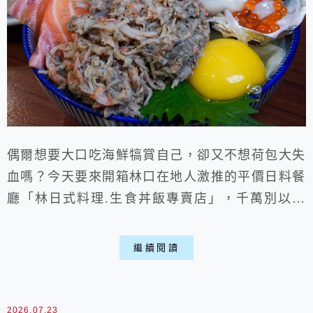
偶爾想要大口吃海鮮犒賞自己，卻又不想荷包大失
血嗎？今天要來開箱林口在地人激推的平價日料餐
廳「林日式料理.生食丼飯專賣店」，千萬別以為
平價就沒有好料，這次點的生蠔蟹膏鮭魚丼端上桌
時，那肥美誘人的生蠔、生鮮鮭魚，再加上濃郁邪
繼續閱讀
惡的蟹膏，澎湃程度讓我出乎意料！這樣滿滿一碗
海味竟然僅480元，更佛心的是，店內還提供免費
加飯以及續碗味噌湯一次的服務，難怪當地朋友都
2026.07.23