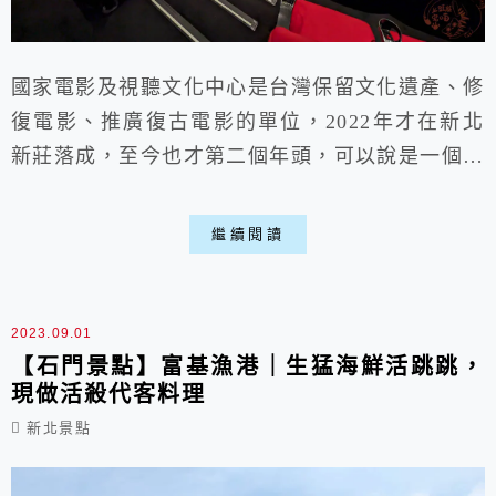
國家電影及視聽文化中心是台灣保留文化遺產、修
復電影、推廣復古電影的單位，2022年才在新北
新莊落成，至今也才第二個年頭，可以說是一個很
新的館區，不過一直都有在推廣一些台灣老電影，
陸陸續續會上演一些國片，這次難得有哥吉拉特
繼續閱讀
展，能看到一系列的哥吉拉老電影，特地來體驗
下，膠捲老電影的特別之處喵。
2023.09.01
【石門景點】富基漁港｜生猛海鮮活跳跳，
現做活殺代客料理
新北景點