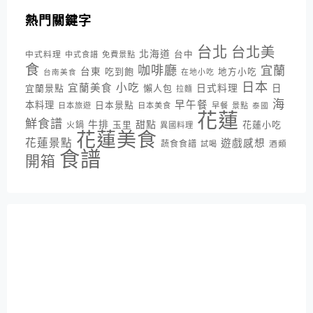
熱門關鍵字
台北
台北美
北海道
中式料理
台中
中式食譜
免費景點
食
咖啡廳
宜蘭
台東
吃到飽
地方小吃
台南美食
在地小吃
日本
小吃
宜蘭美食
日式料理
宜蘭景點
懶人包
日
拉麵
海
早午餐
本料理
日本景點
日本旅遊
日本美食
早餐
景點
泰國
花蓮
鮮食譜
牛排
甜點
花蓮小吃
火鍋
玉里
異國料理
花蓮美食
花蓮景點
遊戲感想
蔬食食譜
酒類
試喝
食譜
開箱