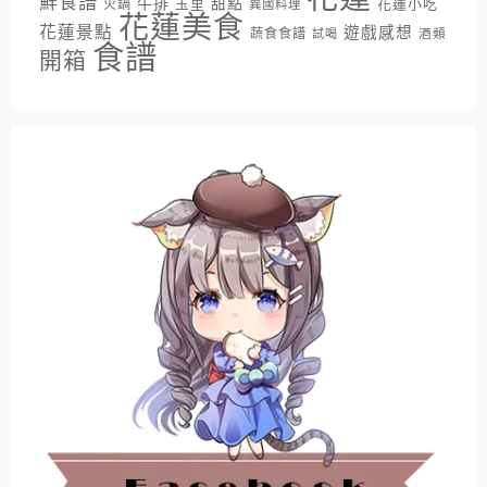
鮮食譜
牛排
甜點
花蓮小吃
火鍋
玉里
異國料理
花蓮美食
花蓮景點
遊戲感想
蔬食食譜
酒類
試喝
食譜
開箱