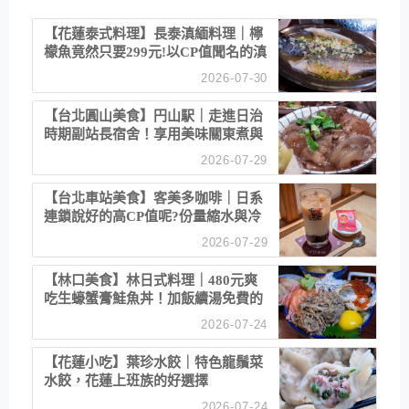
【花蓮泰式料理】長泰滇緬料理｜檸
檬魚竟然只要299元!以CP值聞名的滇
緬餐廳
2026-07-30
【台北圓山美食】円山駅｜走進日治
時期副站長宿舍！享用美味關東煮與
清酒
2026-07-29
【台北車站美食】客美多咖啡｜日系
連鎖說好的高CP值呢?份量縮水與冷
漠服務
2026-07-29
【林口美食】林日式料理｜480元爽
吃生蠔蟹膏鮭魚丼！加飯續湯免費的
高CP值生食專賣店
2026-07-24
【花蓮小吃】葉珍水餃｜特色龍鬚菜
水餃，花蓮上班族的好選擇
2026-07-24