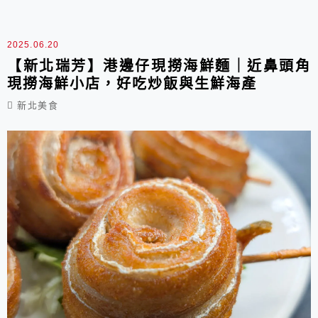
能讓你吃得滿足歐。有到金山這邊旅遊可別錯過，
只要銅板價就能吃到洲際飯店都要合作的美味仙草
2025.06.20
凍，店旁有足夠多的停車空間，完全不必擔心找不
【新北瑞芳】港邊仔現撈海鮮麵｜近鼻頭角
現撈海鮮小店，好吃炒飯與生鮮海產
到...
新北美食