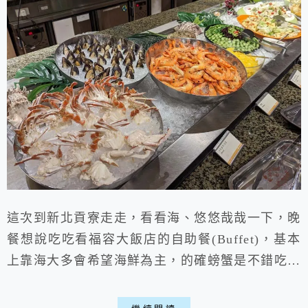
這次到新北貢寮走走，看看海、悠悠哉哉一下，晚
餐想說吃吃看福容大飯店的自助餐(Buffet)，基本
上靠海大多會希望海鮮為主，的確螃蟹是不錯吃，
但其它就有點差強人意，如果不是住福容大飯店一
泊二食，那是不推薦來吃，畢竟CP值上不那麼滿