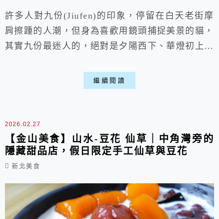
許多人對九份(Jiufen)的印象，停留在白天老街摩
肩擦踵的人潮，但身為喜歡用鏡頭捕捉美景的貓，
其實九份最迷人的，絕對是夕陽西下、華燈初上的
那段魔幻時刻！當金黃色的餘暉灑在基隆嶼的海面
上，沿山而建的紅燈籠一盞盞亮起，整座山城瞬間
繼續閱讀
的日夜轉換，真的是令人沉醉。讓我們一起走入九
份山城，吃遍小吃後再到天公廟好好拍一下夕陽，
晚上再去阿妹茶樓看看那神隱少女般的場景，給你
2026.02.27
一個難忘的新北九份之旅。
【金山美食】山水-豆花 仙草｜中角灣旁的
隱藏甜品店，假日限定手工仙草與豆花
新北美食