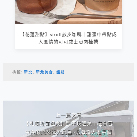
【花蓮甜點】stroll散步咖啡｜甜蜜中帶點成
人風情的可可威士忌肉桂捲
標籤:
新北
,
新北美食
,
甜點
相連文章
上一篇文章
【札幌近郊溫泉】豐平峽溫泉｜在白雪
中泡的天然露天風呂~北海道大推平價