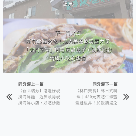
溫泉
下一篇文章
新竹北區必吃！走入美麗玻璃屋大啖
「北門室食」創意煎餅菓子，刷新你對
傳統小吃的想像
同分類上一篇
同分類下一篇
【新北瑞芳】港邊仔現
【林口美食】林日式料
撈海鮮麵｜近鼻頭角現
理｜480元爽吃生蠔蟹
撈海鮮小店，好吃炒飯
膏鮭魚丼！加飯續湯免
與生鮮海產
費的高CP值生食專賣
店