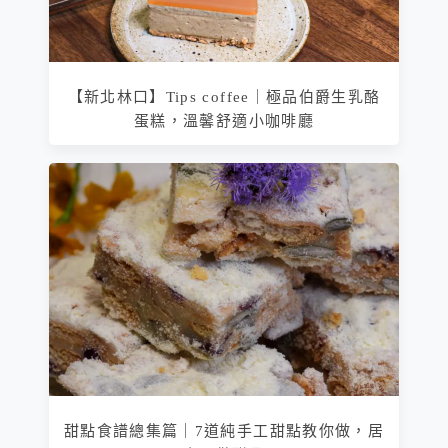
【新北林口】Tips coffee｜極品伯爵生乳酪
蛋糕，溫馨舒適小咖啡廳
甜點食譜總集篇｜7道純手工甜點教你做，居