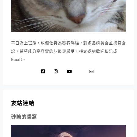
平日為上班族，放假化身為饕客胖貓，到處品嚐美食並撰寫食
記，希望能分享真實的味道與感受，撰文邀約歡迎私訊或
Email。
友站連結
砂糖的貓窩