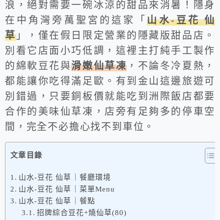
浪，絕對需要一碗冰涼的甜品來消暑！隱身
在中角灣旁萬聖宮的這家「
山水-豆花 仙
草
」，僅在假日限定營業的隱藏版甜品店。
別看它店面小巧低調，這裡主打純手工製作
的綿軟豆花與
滑嫩仙草凍
，不論冬冷夏熱，
都能讓你吃得滿足歐。有到金山這邊旅遊可
別錯過，只要銅板價就能吃到洲際飯店都要
合作的美味仙草凍，店旁有足夠多的停車空
間，完全不必擔心找不到車位。
文章目錄
山水-豆花 仙草｜餐廳環境
山水-豆花 仙草｜菜單Menu
山水-豆花 仙草｜餐點
招牌綜合豆花+燒仙草(80)