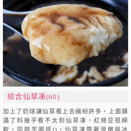
綜合仙草凍(60)
加上了奶球讓仙草看上去繽紛許多，上面鋪
滿了料幾乎看不太到仙草凍，紅綠豆很綿
軟，同時芋圓很Q，仙草凍帶著滑嫩與冰