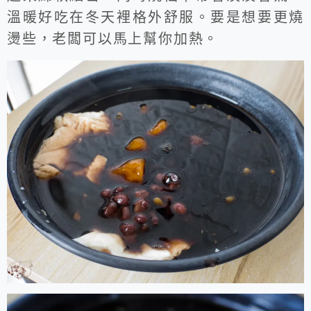
溫暖好吃在冬天裡格外舒服。要是想要更燒
燙些，老闆可以馬上幫你加熱。