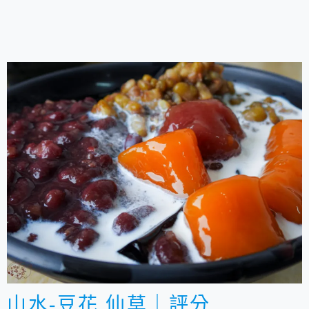
山水-豆花 仙草｜評分