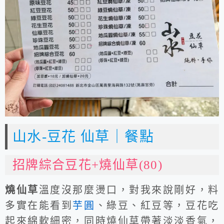
山水-豆花 仙草｜餐點
招牌綜合豆花+燒仙草(80)
燒仙草
溫度沒那麼燙口，對我來說剛好，料
多實在能看到
芋圓
、綠豆、紅豆等，豆花吃
起來綿軟細密，同時燒仙草帶著淡淡香氣，