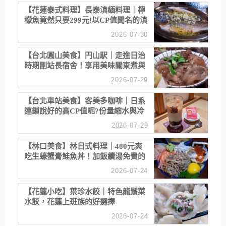
【花蓮泰式料理】長泰滇緬料理｜檸
檬魚竟然只要299元!以CP值聞名的滇
緬餐廳
2026-07-30
【台北圓山美食】円山駅｜走進日治
時期副站長宿舍！享用美味關東煮與
清酒
2026-07-29
【台北車站美食】客美多咖啡｜日系
連鎖說好的高CP值呢?份量縮水與冷
漠服務
2026-07-29
【林口美食】林日式料理｜480元爽
吃生蠔蟹膏鮭魚丼！加飯續湯免費的
高CP值生食專賣店
2026-07-24
【花蓮小吃】葉珍水餃｜特色龍鬚菜
水餃，花蓮上班族的好選擇
2026-07-24