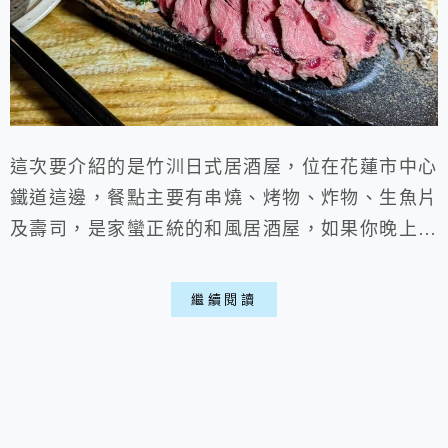
這次要介紹的是竹汌日式居酒屋，位在花蓮市中心
鐵道這邊，餐點主要有串燒、烤物、炸物、生魚片
及壽司，是家蠻正統的和風居酒屋，如果你晚上想
跟朋友小酌一杯、吃點燒烤、小東西，那這邊相信
會是你的好選擇，下個月老闆說會換上新菜單，相
繼續閱讀
當期待有什麼變化與新料理喵。 一、餐廳環境:
▶外部: 因為在市區這邊，所以要停車可能會需
要好好找一下，附近是有收費停車格。 ▶內部:
居酒屋內已經坐滿了人，週末晚上大...