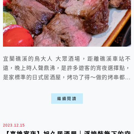
宜蘭礁溪的鳥大人 大眾酒場，距離礁溪車站不
遠，晚上時人聲鼎沸，是許多遊客的宵夜選擇點，
是家標準的日式居酒屋，烤功了得～做的烤串都超
好吃，餐點選擇相當豐富，有主食、烤物、炸物及
各種飲料，建議提前預約，不然很容易就客滿，晚
繼續閱讀
間時候想來點小吃，或是跟朋友小酌喝一杯，這邊
都是個很棒的餐廳歐。
2023.12.15