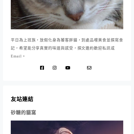
平日為上班族，放假化身為饕客胖貓，到處品嚐美食並撰寫食
記，希望能分享真實的味道與感受，撰文邀約歡迎私訊或
Email。
友站連結
砂糖的貓窩