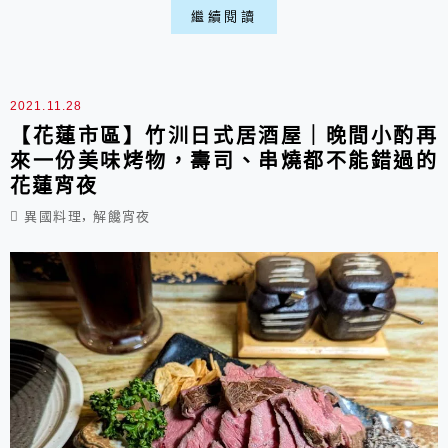
舒心的氣氛與用心的美食喵。 一、餐廳環境: ▶
繼續閱讀
外部: 在國聯五路上金銀島廣場旁，周邊有路邊
停車格可以停，不過喝酒還是不能開車歐。 ▶內
部: 店內裝扮得相當和風，旁邊的照片、擺設都
2021.11.28
很有感覺，座位大概可以坐30位左右...
【花蓮市區】竹汌日式居酒屋｜晚間小酌再
來一份美味烤物，壽司、串燒都不能錯過的
花蓮宵夜
,
異國料理
解饞宵夜