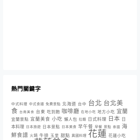
熱門關鍵字
台北
台北美
北海道
中式料理
台中
中式食譜
免費景點
食
咖啡廳
宜蘭
台東
吃到飽
地方小吃
台南美食
在地小吃
日本
小吃
宜蘭美食
日式料理
宜蘭景點
懶人包
日
拉麵
海
早午餐
本料理
日本景點
日本旅遊
日本美食
早餐
景點
泰國
花蓮
鮮食譜
牛排
甜點
花蓮小吃
火鍋
玉里
異國料理