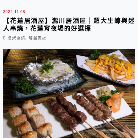
2022.11.08
【花蓮居酒屋】瀧川居酒屋｜超大生蠔與迷
人串燒，花蓮宵夜場的好選擇
,
燒烤串燒
解饞宵夜