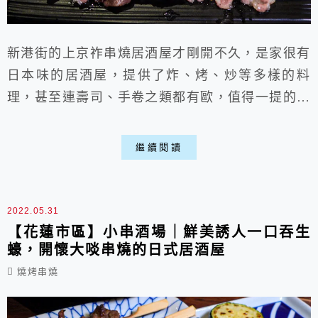
新港街的上京祚串燒居酒屋才剛開不久，是家很有
日本味的居酒屋，提供了炸、烤、炒等多樣的料
理，甚至連壽司、手卷之類都有歐，值得一提的是
服務生態度非常好，環境上也挺棒，是晚上宵夜、
小酌的全新好去處喵。 一、餐廳環境: ▶外部:
繼續閱讀
新港街上的全新居酒屋，不過這邊停車不太容易，
可能要稍微繞繞。 ▶內部: 店內很有日本風格，
燈光與造景輝映，給人一種來到日本的感覺，桌數
2022.05.31
上並不多，建議要提早預約。 ...
【花蓮市區】小串酒場｜鮮美誘人一口吞生
蠔，開懷大啖串燒的日式居酒屋
燒烤串燒