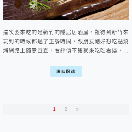
這次要來吃的是新竹的隱居居酒屋，難得到新竹來
玩到的時候都過了正餐時間，跟朋友剛好想吃點燒
烤網路上隨意查查，看評價不錯就來吃吃看摟，這
家的炸物真得很讚，不僅炸的恰當好處得酥脆，還
一點都不油，還有明太子玉子燒更是讓人停不下筷
繼續閱讀
子，是個宵夜的好選擇喵。 一、店家環境: ▶
外部: ▽外觀上很有居酒屋的木質感，位於護城
河旁邊，車位不算難找的地方。 ▶內部: ▽一樓
的吧檯位子比較少，但如果是一、...
1
2
»