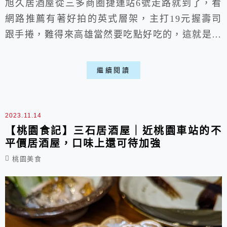
旭久居酒屋從三多商圈捷運站6號走路就到了，看
網路推薦有著好拍的英式層架，主打19元握壽司
跟手捲，難得來高雄當然要吃點好吃的，這就是這
次高雄旅遊的第一站，沒想到餐點跟價格都出乎意
料，抱持著小小悲傷歸去，果然對同行的話真的別
繼續閱讀
信太多喵。
2023.11.14
【桃園食記】三石居酒屋｜近桃園車站的不
平價居酒屋，口味上還可待加強
桃園美食