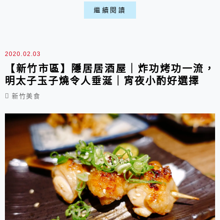
一、店家環境: ▶外部: 位於花蓮市民國路
繼續閱讀
上，是花蓮車水馬龍的市區地帶，從車站來開車約
5分鐘，周邊雖有停車格但不好找。 ▶內部: 一
走入店中就像走入日本的傳統居酒屋，不管是背景
2020.02.03
音樂還是氛圍都很日風，座位不多...
【新竹市區】隱居居酒屋｜炸功烤功一流，
明太子玉子燒令人垂涎｜宵夜小酌好選擇
新竹美食