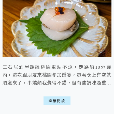
三石居酒屋距離桃園車站不遠，走路約10分鐘
內，這次跟朋友來桃園參加婚宴，趁著晚上有空就
順道來了，串燒類我覺得不錯，但有些調味過重，
部分餐點價格又略微高昂些，對我來說是一次店，
稍微有點可惜，近期真的是薪水越來越薄的很有感
繼續閱讀
喵。