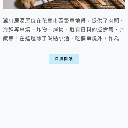
瀧川居酒屋位在花蓮市區繁華地帶，提供了肉類、
海鮮等串燒、炸物、烤物，還有日料的握壽司、丼
飯等，在這邊除了喝點小酒、吃個串燒外，作為正
餐也是個選擇，店內氛圍愜意不吵雜，跟朋友小聚
聊聊想必是個花蓮宵夜的好選擇，還可以吃到超好
繼續閱讀
吃的生鮮大生蠔喵。