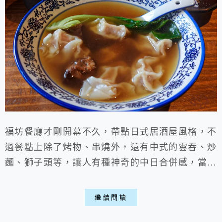
福坊餐廳才剛開幕不久，帶點日式居酒屋風格，不
過餐點上除了烤物、串燒外，還有中式的雲吞、炒
麵、獅子頭等，讓人有種神奇的中日合併感，當然
說到居酒屋當然也少不了酒飲，來這邊小酌吃點小
東西很適合，營業到十一點半，是個宵夜場聚會的
繼續閱讀
好去處，推推的花蓮居酒屋喵。 (2024補充二訪)