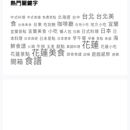
熱門關鍵字
台北
台北美
北海道
中式料理
台中
中式食譜
免費景點
食
咖啡廳
宜蘭
台東
吃到飽
地方小吃
台南美食
在地小吃
日本
小吃
宜蘭美食
日式料理
宜蘭景點
懶人包
日
拉麵
海
早午餐
本料理
日本景點
日本旅遊
日本美食
早餐
景點
泰國
花蓮
鮮食譜
牛排
甜點
花蓮小吃
火鍋
玉里
異國料理
花蓮美食
花蓮景點
遊戲感想
蔬食食譜
酒類
試喝
食譜
開箱