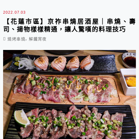
一、餐廳環境: ▶外部: 福坊在市區的中原路
上，繼續往下一點就到中原國小，這邊比較不好停
2022.07.03
車，可能要在路邊稍微找一下。...
【花蓮市區】京祚串燒居酒屋｜串燒、壽
司、揚物樣樣精通，讓人驚嘆的料理技巧
,
燒烤串燒
解饞宵夜