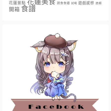
花蓮美食
花蓮景點
遊戲感想
蔬食食譜
酒類
試喝
食譜
開箱