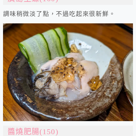
調味稍微淡了點，不過吃起來很新鮮。
醬燒肥腸(150)