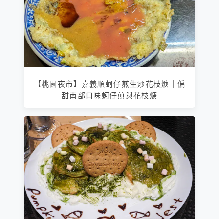
【桃園夜市】嘉義順蚵仔煎生炒花枝焿｜偏
甜南部口味蚵仔煎與花枝焿