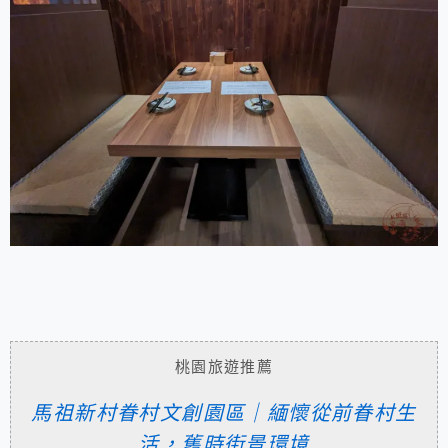
桃園旅遊推薦
馬祖新村眷村文創園區｜緬懷從前眷村生
活，舊時街景環境