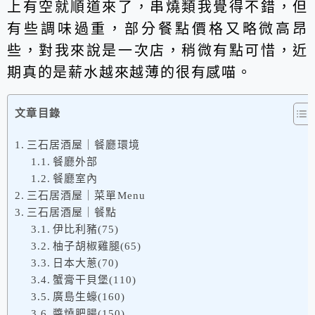
上有空就順道來了，串燒類我覺得不錯，但
有些調味過重，部分餐點價格又略微高昂
些，對我來說是一次店，稍微有點可惜，近
期真的是薪水越來越薄的很有感喵。
文章目錄
三石居酒屋｜餐廳環境
餐廳外部
餐廳室內
三石居酒屋｜菜單Menu
三石居酒屋｜餐點
伊比利豬(75)
柚子胡椒雞腿(65)
日本大蔥(70)
蟹膏干貝堡(110)
廣島生蠔(160)
醬燒肥腸(150)