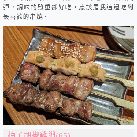
彈，調味的雖重卻好吃，應該是我這邊吃到
最喜歡的串燒。
柚子胡椒雞腿(65)