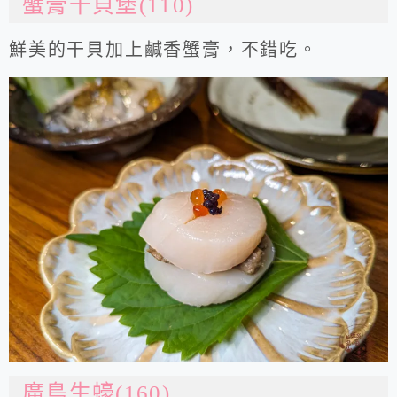
蟹膏干貝堡(110)
鮮美的干貝加上鹹香蟹膏，不錯吃。
廣島生蠔(160)