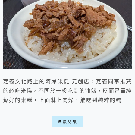
嘉義文化路上的阿岸米糕 元創店，嘉義同事推薦
的必吃米糕，不同於一般吃到的油飯，反而是單純
蒸好的米糕，上面淋上肉燥，能吃到純粹的糯米Q
軟，店內還有免費柴魚湯自取，除了米糕外還有羹
湯、小菜能品嚐。來到嘉義文化路上，可說是嘉義
繼續閱讀
美食的一級戰區，從夜市到各種餐館林立，從小