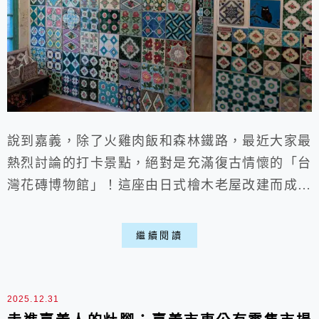
說到嘉義，除了火雞肉飯和森林鐵路，最近大家最
熱烈討論的打卡景點，絕對是充滿復古情懷的「台
灣花磚博物館」！這座由日式檜木老屋改建而成的
空間，牆面上鋪滿了從全台各地搶救回來的百年花
磚，每一片斑斕奪目的色彩背後，都承載著過去台
繼續閱讀
灣建築的輝煌歲月。雖然進館需要門票100元，但
假日人潮總是滿滿，但親眼見到那面壯觀的花磚牆
時，真的會覺得排隊等待是值得的，其中也能折抵
2025.12.31
部分費用來消費，假使對歷史文化有興趣，那不要