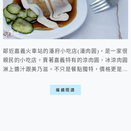
鄰近嘉義火車站的潘府小吃店(潘肉圓)，是一家很
親民的小吃店，賣著嘉義特有的涼肉圓，冰涼肉圓
淋上醬汁跟美乃滋。不只是餐點獨特，價格更是平
價，像貢丸湯一碗才15元，這麼多年來都沒看過
這種價位，冷熱肉圓想葷想素都有，老闆待客也很
繼續閱讀
客氣，店內有免費麥茶可以喝，要是上火車前想吃
點小東西，潘肉圓會是不錯的選擇，體驗一下嘉義
特有的美食拔。