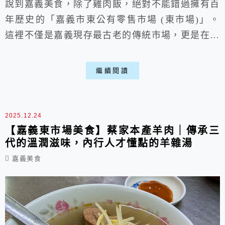
說到嘉義美食，除了雞肉飯，絕對不能錯過擁有百
年歷史的「嘉義市東公有零售市場 (東市場)」。
這裡不僅是嘉義現存最古老的傳統市場，更是在地
人的「大灶腳」。從清晨開始，市場內就瀰漫著食
物的香氣，許多知名小吃聚集於此。想知道嘉義東
繼續閱讀
市場必吃美食有哪些嗎？本篇將帶你深入這座充滿
檜木香氣的老市場，一網打盡蔡家本產羊肉、阿富
網絲肉捲等排隊名店，並附上最完整的停車與交通
2025.12.24
指引，讓你第一次逛東市場就上手！
【嘉義東市場美食】蔡家本產羊肉｜傳承三
代的溫潤滋味，內行人才懂點的羊雜湯
嘉義美食