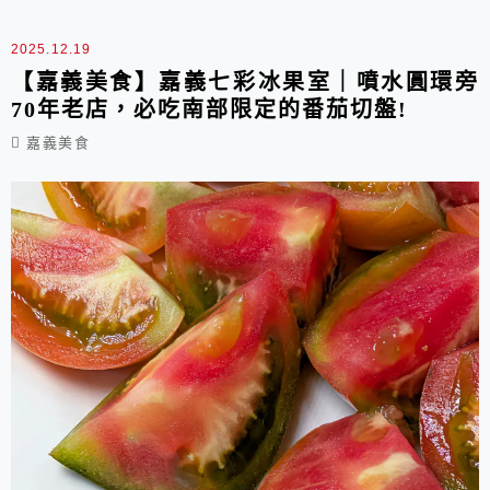
吃、鐵板燒到高級餐館，各式各樣美食等你挖掘
歐。
2025.12.19
【嘉義美食】嘉義七彩冰果室｜噴水圓環旁
70年老店，必吃南部限定的番茄切盤!
嘉義美食