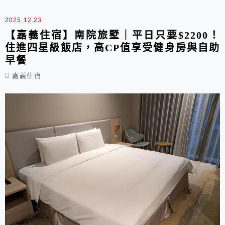
羊雜湯，喝起來沒有令人害怕的腥羶味，加上軟嫩
的羊雜、羊肉，來上一份屬於嘉義人的早餐拔。
2025.12.23
【嘉義住宿】南院旅墅｜平日只要$2200！
住進四星級飯店，高CP值享受健身房與自助
早餐
嘉義住宿