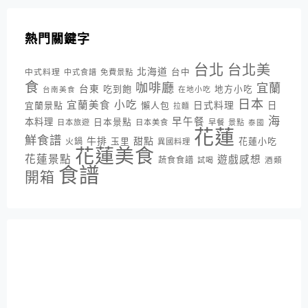
熱門關鍵字
台北
台北美
北海道
中式料理
台中
中式食譜
免費景點
食
咖啡廳
宜蘭
台東
吃到飽
地方小吃
台南美食
在地小吃
日本
小吃
宜蘭美食
日式料理
宜蘭景點
懶人包
日
拉麵
海
早午餐
本料理
日本景點
日本旅遊
日本美食
早餐
景點
泰國
花蓮
鮮食譜
牛排
甜點
花蓮小吃
火鍋
玉里
異國料理
花蓮美食
花蓮景點
遊戲感想
蔬食食譜
酒類
試喝
食譜
開箱