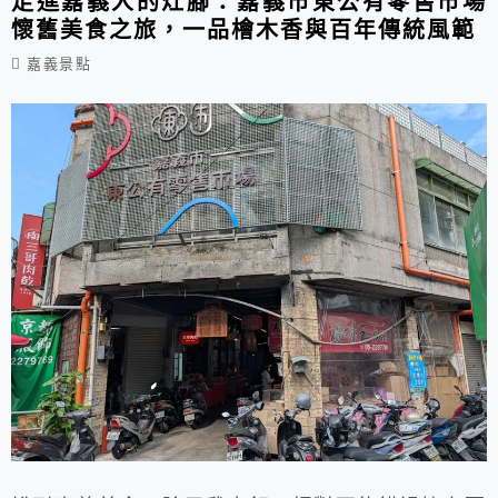
走進嘉義人的灶腳：嘉義市東公有零售市場
懷舊美食之旅，一品檜木香與百年傳統風範
錯...
嘉義景點