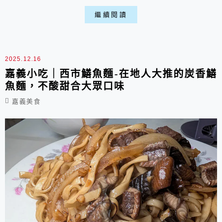
店，最大的特色就是堅持使用傳統豬網油來包餡。
繼續閱讀
看著阿姨們俐落的包餡、油炸及切塊，超巨大的肉
捲就這樣慢慢完成，每份80元包準一個人都快吃
不完，可說是嘉義市場必買美食之一。
2025.12.16
嘉義小吃｜西市鱔魚麵-在地人大推的炭香鱔
魚麵，不酸甜合大眾口味
嘉義美食