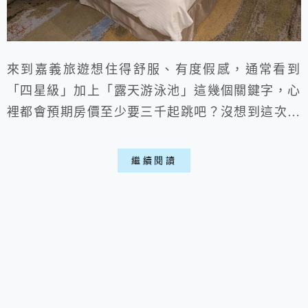
來到嘉義旅遊想住得舒服、有度假感，通常看到
「四星級」加上「露天游泳池」這幾個關鍵字，心
裡都會預期房價至少要三千起跳吧？沒想到這次入
住的「南院旅墅 (South Urban Hotel)」完全跌破
我的眼鏡！不僅擁有24小時開放的健身房，還有
繼續閱讀
個不小的泳池，重點是平日雙人房竟然只要$2200
左右（含自助早餐），這價格簡直比很多普通商旅
還划算。如果你正在尋找一間既能省荷包，又能享
受星級設施的高質感住宿，這...