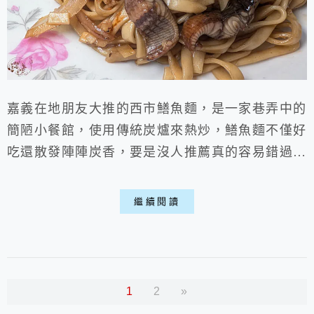
嘉義在地朋友大推的西市鱔魚麵，是一家巷弄中的
簡陋小餐館，使用傳統炭爐來熱炒，鱔魚麵不僅好
吃還散發陣陣炭香，要是沒人推薦真的容易錯過。
觀光客對於酸甜風味的鱔魚麵總有疑慮，西市鱔魚
麵倒是沒這方面問題，調味上沒太多南部風格，吃
繼續閱讀
起來乾爽且不酸不甜，相信北部來的朋友都會喜
歡，目前小份就150元，用料實在覺得不貴，是家
很隱密卻值得一推的嘉義美食。
1
2
»