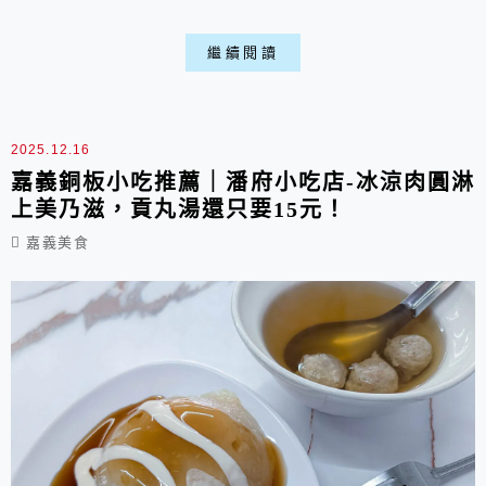
單。他們家最招牌的特色，就是那Q彈有勁的寬扁
麵條，淋上濃郁芝麻醬與特製美乃滋，鹹甜交織的
繼續閱讀
滑順滋味，在炎炎夏日裡吃上一口，瞬間暑氣全
消。而且來到這裡，絕對不能只點涼麵，老饕都知
道一定要再配上一碗料多實在的香菇肉羹，那種大
2025.12.16
口吃麵、大口喝湯的滿足感，就是最道地的嘉義式
嘉義銅板小吃推薦｜潘府小吃店-冰涼肉圓淋
上美乃滋，貢丸湯還只要15元！
下午...
嘉義美食