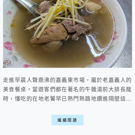
走進早晨人聲鼎沸的嘉義東市場，屬於老嘉義人的
美食餐桌。當遊客們都在著名的牛雜湯前大排長龍
時，懂吃的在地老饕早已熟門熟路地鑽進隔壁這間
「東市蔡家本產羊肉」。這裡沒有觀光名店的浮誇
人潮，卻有傳承幾十年的樸實好手藝。店家堅持使
繼續閱讀
用每日新鮮直送的本產溫體羊肉，一碗溫暖好喝的