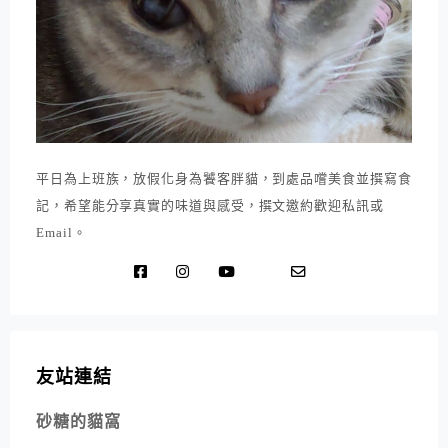
平日為上班族，放假化身為饕客胖貓，到處品嚐美食並撰寫食
記，希望能分享真實的味道與感受，撰文邀約歡迎私訊或
Email。
友站連結
砂糖的貓窩