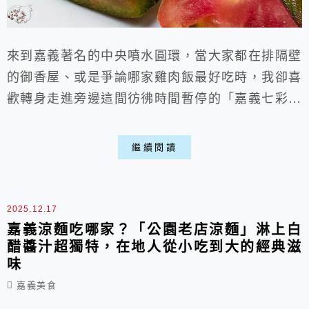
來到嘉義著名的中央噴水圓環，當大家都在排隔壁
的御香屋、或是爭論哪家雞肉飯最好吃時，我卻喜
歡轉身走進旁邊這間彷彿時間暫停的「嘉義七彩冰
果室」。自開業至今70餘年，這裡沒有網美店的
精緻裝潢，只有充滿回憶的復古式店面。對於嘉義
繼續閱讀
人來說，這裡賣的不只是果汁，更是一種從小吃到
大的回憶與情懷。不妨點一盤沾著特製薑汁醬油膏
的番茄切盤，再來一杯現打的果汁，好好享受這充
2025.12.17
滿氛圍的老地方。
嘉義涼麵吃哪家？「公園老店涼麵」淋上白
醋醬汁超獨特，在地人從小吃到大的經典滋
味
嘉義美食