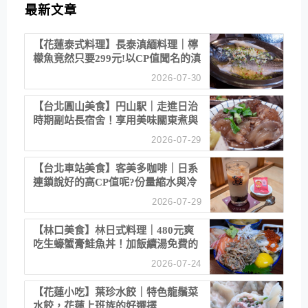
最新文章
【花蓮泰式料理】長泰滇緬料理｜檸
檬魚竟然只要299元!以CP值聞名的滇
緬餐廳
2026-07-30
【台北圓山美食】円山駅｜走進日治
時期副站長宿舍！享用美味關東煮與
清酒
2026-07-29
【台北車站美食】客美多咖啡｜日系
連鎖說好的高CP值呢?份量縮水與冷
漠服務
2026-07-29
【林口美食】林日式料理｜480元爽
吃生蠔蟹膏鮭魚丼！加飯續湯免費的
高CP值生食專賣店
2026-07-24
【花蓮小吃】葉珍水餃｜特色龍鬚菜
水餃，花蓮上班族的好選擇