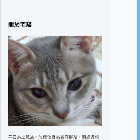
關於宅貓
平日為上班族，放假化身為饕客胖貓，到處品嚐