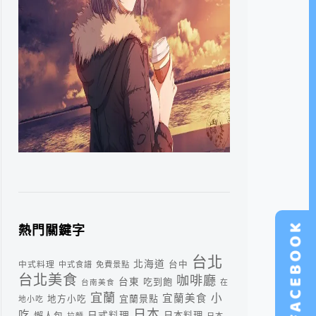
熱門關鍵字
台北
北海道
中式料理
台中
中式食譜
免費景點
台北美食
咖啡廳
台東
吃到飽
台南美食
在
宜蘭
小
宜蘭美食
宜蘭景點
地方小吃
地小吃
日本
吃
日式料理
懶人包
日本料理
拉麵
日本