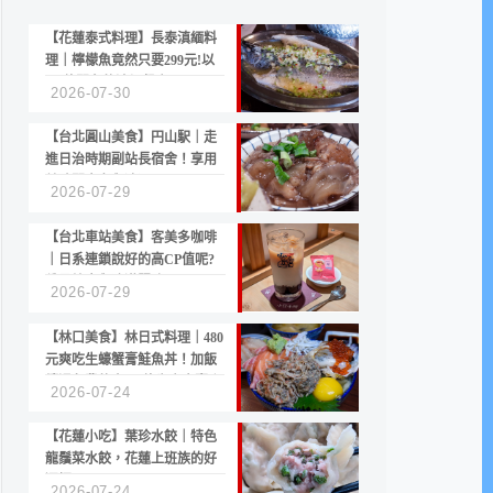
【花蓮泰式料理】長泰滇緬料
理｜檸檬魚竟然只要299元!以
CP值聞名的滇緬餐廳
2026-07-30
【台北圓山美食】円山駅｜走
進日治時期副站長宿舍！享用
美味關東煮與清酒
2026-07-29
【台北車站美食】客美多咖啡
｜日系連鎖說好的高CP值呢?
份量縮水與冷漠服務
2026-07-29
【林口美食】林日式料理｜480
元爽吃生蠔蟹膏鮭魚丼！加飯
續湯免費的高CP值生食專賣店
2026-07-24
【花蓮小吃】葉珍水餃｜特色
龍鬚菜水餃，花蓮上班族的好
選擇
2026-07-24