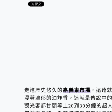
走進歷史悠久的
嘉義東市場
，遠遠
漫著濃郁的油炸香，這就是傳說中
觀光客都甘願等上20到30分鐘的