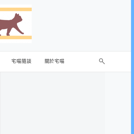
宅喵隨談
關於宅喵