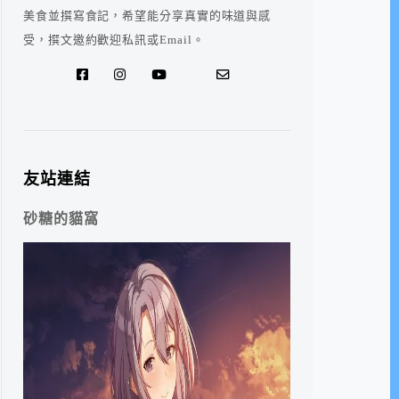
美食並撰寫食記，希望能分享真實的味道與感
受，撰文邀約歡迎私訊或Email。
友站連結
砂糖的貓窩