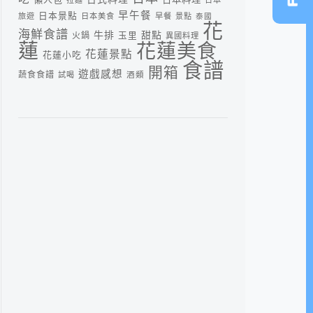
早午餐
日本景點
旅遊
日本美食
早餐
景點
泰國
花
海鮮食譜
牛排
甜點
火鍋
玉里
異國料理
蓮
花蓮美食
花蓮景點
花蓮小吃
食譜
開箱
遊戲感想
蔬食食譜
酒類
試喝