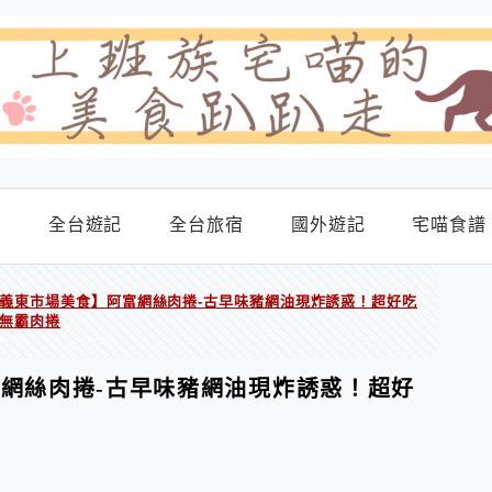
食
全台遊記
全台旅宿
國外遊記
宅喵食譜
義東市場美食】阿富網絲肉捲-古早味豬網油現炸誘惑！超好吃
無霸肉捲
網絲肉捲-古早味豬網油現炸誘惑！超好