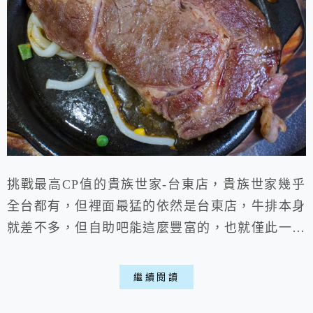
挑戰最高CP值的貴族世家-台東店，貴族世家幾乎
全台都有，但裡面最猛的依然是台東店，牛排本身
就差不多，但自助吧能這麼豐富的，也就僅此一家
了，從炒菜、炸物、濃湯到現燙青菜，以及會不斷
更替菜色，能以400-600的價位，吃到這樣的水
繼續閱讀
準，特別是還在相對鄉下的台東，更是讓人驚嘆，