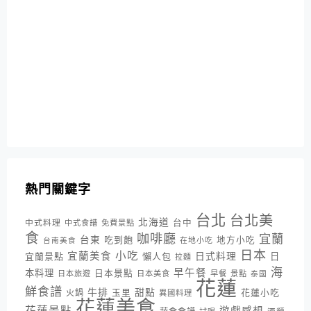
熱門關鍵字
台北
台北美
北海道
中式料理
台中
中式食譜
免費景點
食
咖啡廳
宜蘭
台東
吃到飽
地方小吃
台南美食
在地小吃
日本
小吃
宜蘭美食
日式料理
宜蘭景點
懶人包
日
拉麵
海
早午餐
本料理
日本景點
日本旅遊
日本美食
早餐
景點
泰國
花蓮
鮮食譜
牛排
甜點
花蓮小吃
火鍋
玉里
異國料理
花蓮美食
花蓮景點