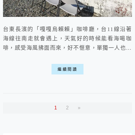
台東長濱的「嘎嘎烏賴賴」咖啡廳，台11線沿著
海線往南走就會遇上，天氣好的時候能看海喝咖
啡，感受海風拂面而來，好不愜意，單獨一人也不
會尷尬的店，不想曬太陽也能在室內坐，冷氣很
涼、環境文青舒適，低消是一杯飲品喵。
繼續閱讀
1
2
»