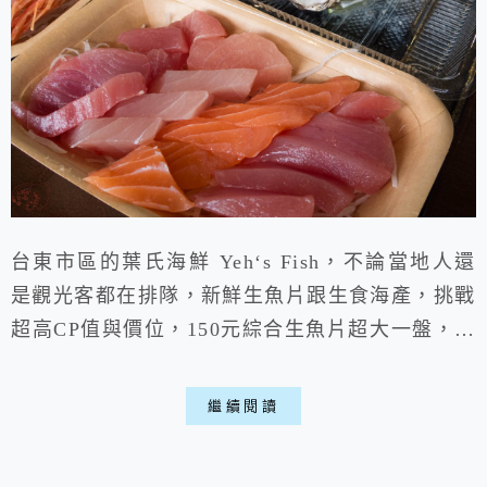
台東市區的葉氏海鮮 Yeh‘s Fish，不論當地人還
是觀光客都在排隊，新鮮生魚片跟生食海產，挑戰
超高CP值與價位，150元綜合生魚片超大一盤，生
蠔像手掌一樣大，看想要內用或外帶都可，店內還
有許多冷凍海鮮，假設不想排隊就10點多去，保
繼續閱讀
證吃得很悠哉，是一家知名台東必吃美食，下次去
還想再吃一次。