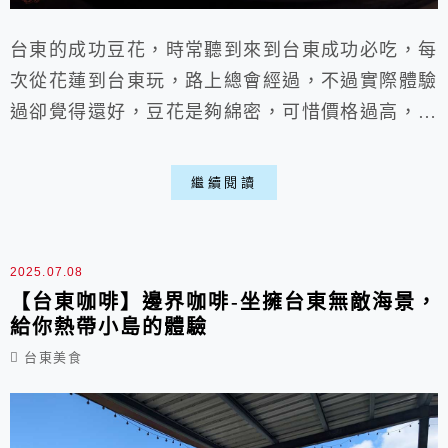
台東的成功豆花，時常聽到來到台東成功必吃，每
次從花蓮到台東玩，路上總會經過，不過實際體驗
過卻覺得還好，豆花是夠綿密，可惜價格過高，剉
冰量真的很少，相信台東有很多更佳的甜點選擇，
半開放式空間說實話也蠻熱，大概不會再訪，不如
繼續閱讀
去一下海景咖啡廳，至少有個美麗的海景，吹吹海
風為身心帶來涼意。
2025.07.08
【台東咖啡】邊界咖啡-坐擁台東無敵海景，
給你熱帶小島的體驗
台東美食