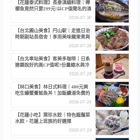
【花蓮泰式料理】長泰滇緬料理｜檸
檬魚竟然只要299元!以CP值聞名的滇
緬餐廳
2026-07-30
【台北圓山美食】円山駅｜走進日治
時期副站長宿舍！享用美味關東煮與
清酒
2026-07-29
【台北車站美食】客美多咖啡｜日系
連鎖說好的高CP值呢?份量縮水與冷
漠服務
2026-07-29
【林口美食】林日式料理｜480元爽
吃生蠔蟹膏鮭魚丼！加飯續湯免費的
高CP值生食專賣店
2026-07-24
【花蓮小吃】葉珍水餃｜特色龍鬚菜
水餃，花蓮上班族的好選擇
2026-07-24