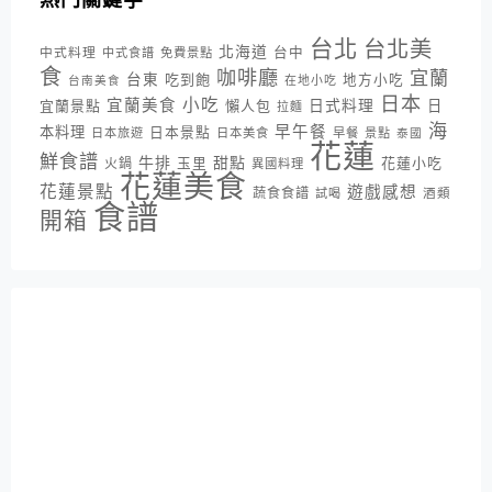
台北
台北美
北海道
中式料理
台中
中式食譜
免費景點
食
咖啡廳
宜蘭
台東
吃到飽
地方小吃
台南美食
在地小吃
日本
小吃
宜蘭美食
日式料理
宜蘭景點
懶人包
日
拉麵
海
早午餐
本料理
日本景點
日本旅遊
日本美食
早餐
景點
泰國
花蓮
鮮食譜
牛排
甜點
花蓮小吃
火鍋
玉里
異國料理
花蓮美食
花蓮景點
遊戲感想
蔬食食譜
酒類
試喝
食譜
開箱