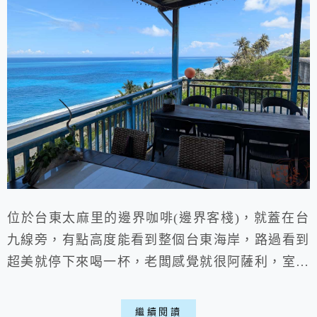
位於台東太麻里的邊界咖啡(邊界客棧)，就蓋在台
九線旁，有點高度能看到整個台東海岸，路過看到
超美就停下來喝一杯，老闆感覺就很阿薩利，室外
區域海景超美，而且海風徐徐就算夏天也不會很
熱，飲品不差、價格不貴，適合開車路過來休息的
繼續閱讀