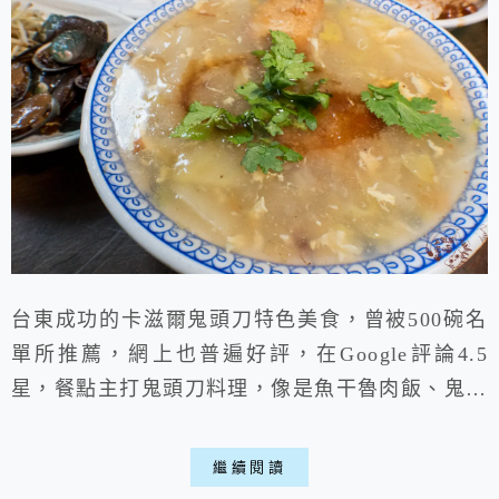
台東成功的卡滋爾鬼頭刀特色美食，曾被500碗名
單所推薦，網上也普遍好評，在Google評論4.5
星，餐點主打鬼頭刀料理，像是魚干魯肉飯、鬼頭
刀蚵仔煎及鬼頭刀水餃等，幾乎每種都用鬼頭刀來
發想，真的很多想都沒想過的組合，很多餐點讓我
繼續閱讀
驚豔，假設去成功漁港走走，可別錯過這家台東在