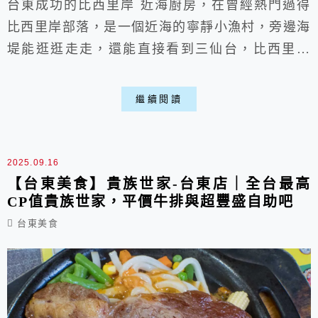
台東成功的比西里岸 近海廚房，在曾經熱門過得
比西里岸部落，是一個近海的寧靜小漁村，旁邊海
堤能逛逛走走，還能直接看到三仙台，比西里岸
近海廚房性質上偏海鮮熱炒店，有許多海鮮料理，
像是炸鬼頭刀魚柳、炒海瓜子、乾煎鮮魚等，除了
繼續閱讀
固定菜單外，每天都會有限定菜色，要是有選擇障
礙，也可以問問老闆推薦歐，要是到東海岸走走，
想找台東美食不要錯過這家歐。
2025.09.16
【台東美食】貴族世家-台東店｜全台最高
CP值貴族世家，平價牛排與超豐盛自助吧
台東美食