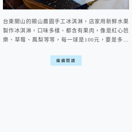
台東關山的親山農園手工冰淇淋，店家用新鮮水果
製作冰淇淋，口味多樣、都含有果肉，像是紅心芭
樂、草莓、鳳梨等等，每一球是100元，要是多球
會比較便宜，每人低消是100元，內用有少數座
位，剛好從台東回花蓮路上經過，聽朋友推薦必吃
繼續閱讀
的關山美食，儘管冰淇淋是好吃，可惜價格真的不
平價，假設約會可去的概念。