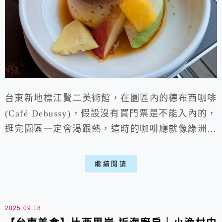
台東新地標江賢二美術館，在園區內的德布西咖啡
(Café Debussy)，假設沒有買門票是不能入內的，
逛完園區一定會渴跟熱，這時的咖啡廳就像綠洲一
般，吸引不少旅客前往，門口處有一大幅畫作真
跡，進去前記得先欣賞拍照，咖啡廳冷氣很涼爽，
繼續閱讀
咖啡飲品到正餐都不缺，看是想吃正餐or喝下午茶
都OK，價格上的確略高，在藝術園區內是能理解
啦。
2025.09.18