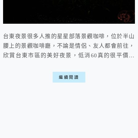
台東夜景很多人推的星星部落景觀咖啡，位於半山
腰上的景觀咖啡廳，不論是情侶、友人都會前往，
欣賞台東市區的美好夜景，低消60真的很平價，
吃飽上山喝個飲料，看著台東夜幕漸漸落下，氣氛
很到位，山上待起來也不會到很熱，不過建議提早
繼續閱讀
一點去，不然好位子很快就被佔光光。