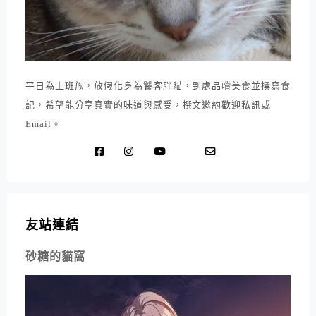
平日為上班族，放假化身為饕客胖貓，到處品嚐美食並撰寫食
記，希望能分享真實的味道與感受，撰文邀約歡迎私訊或
Email。
友站連結
砂糖的貓窩