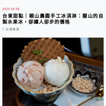
每次到台東總想再吃一次，生意更是爆炸好，很多
人會在現場排隊等候，是家很親民平價的台東美
2025.09.08
食。
台東甜點｜親山農園手工冰淇淋：關山的自
製水果冰，卻讓人卻步的價格
台東美食