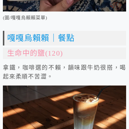
(圖/嘎嘎烏賴賴菜單)
嘎嘎烏賴賴｜餐點
生命中的鹽(120)
拿鐵，咖啡選的不賴，韻味跟牛奶很搭，喝
起來柔順不苦澀。