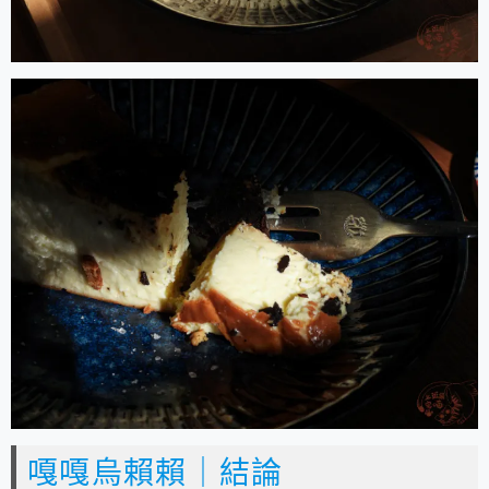
嘎嘎烏賴賴｜結論