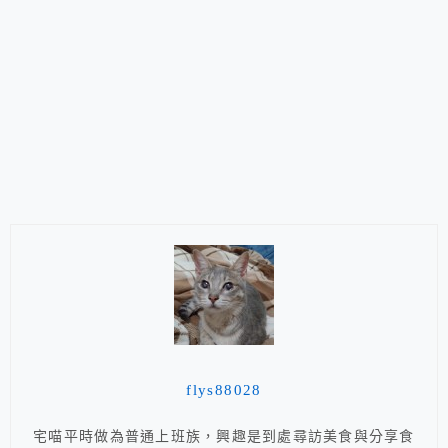
flys88028
宅喵平時做為普通上班族，興趣是到處尋訪美食與分享食