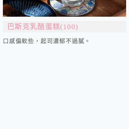
巴斯克乳酪蛋糕(100)
口感偏軟些，起司濃郁不過膩。