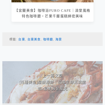
【宜蘭美食】咖啡浴FURO CAFE｜澡堂風格
特色咖啡廳，芒果千層蛋糕綿密美味
標籤:
台東
,
台東美食
,
咖啡廳
,
海景
相連文章
上一篇文章
[花蓮美食]屋銤海鮮｜品嚐生鮮活跳龍
蝦x最美海景風光